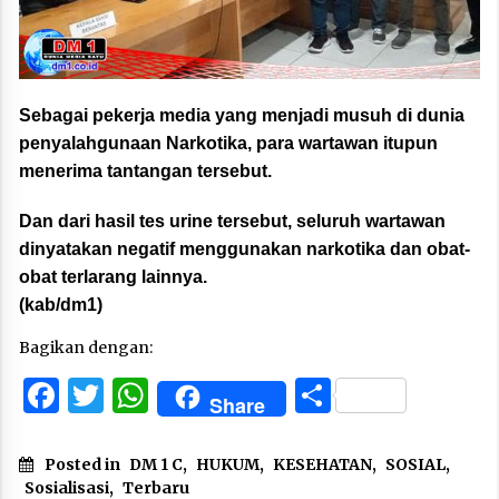
Sebagai pekerja media yang menjadi musuh di dunia
penyalahgunaan Narkotika, para wartawan itupun
menerima tantangan tersebut.
Dan dari hasil tes urine tersebut, seluruh wartawan
dinyatakan negatif menggunakan narkotika dan obat-
obat terlarang lainnya.
(kab/dm1)
Bagikan dengan:
Facebook
Twitter
WhatsApp
Share
Share
Posted in
DM 1 C
,
HUKUM
,
KESEHATAN
,
SOSIAL
,
Sosialisasi
,
Terbaru