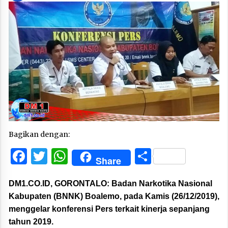
Bagikan dengan:
Facebook
Twitter
WhatsApp
Share
Share
DM1.CO.ID, GORONTALO:
Badan Narkotika Nasional
Kabupaten (BNNK) Boalemo, pada Kamis (26/12/2019),
menggelar konferensi Pers terkait kinerja sepanjang
tahun 2019.