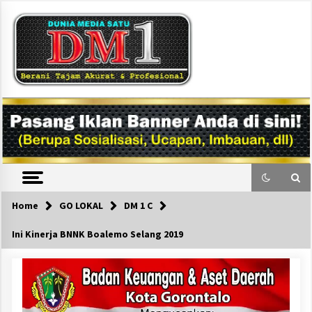
Skip
to
content
DM1
Home
GO LOKAL
DM 1 C
Ini Kinerja BNNK Boalemo Selang 2019