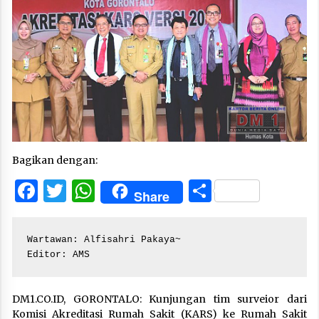
Bagikan dengan:
Facebook
Twitter
WhatsApp
Share
Share
Wartawan: Alfisahri Pakaya~

Editor: AMS
DM1.CO.ID, GORONTALO: Kunjungan tim surveior dari
Komisi Akreditasi Rumah Sakit (KARS) ke Rumah Sakit