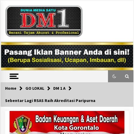
Skip
to
content
DM1
Home
GO LOKAL
DM 1 A
Sebentar Lagi RSAS Raih Akreditasi Paripurna