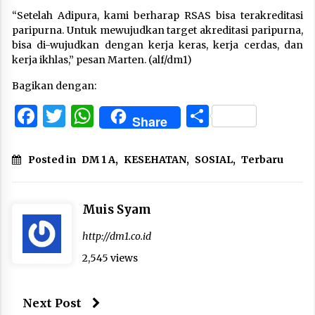
“Setelah Adipura, kami berharap RSAS bisa terakreditasi
paripurna. Untuk mewujudkan target akreditasi paripurna,
bisa di-wujudkan dengan kerja keras, kerja cerdas, dan
kerja ikhlas,” pesan Marten. (alf/dm1)
Bagikan dengan:
Facebook
Twitter
WhatsApp
Share
Share
Posted in
DM 1 A
,
KESEHATAN
,
SOSIAL
,
Terbaru
Muis Syam
http://dm1.co.id
2,545 views
Next Post