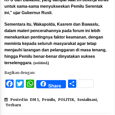
untuk sama-sama menyukseskan Pemilu Serentak
ini,” ujar Gubernur Rusli.
Sementara itu, Wakapolda, Kasrem dan Bawaslu,
dalam materi pencerahannya pada forum ini lebih
menekankan pentingnya faktor keamanan, dengan
meminta kepada seluruh masyarakat agar tetap
menjauhi larangan dan pelanggaran di masa tenang,
hingga Pemilu benar-benar dinyatakan sukses
terselenggara.
(ori/dm1)
Bagikan dengan:
Facebook
Twitter
WhatsApp
Share
Share
Posted in
DM 1
,
Pemilu
,
POLITIK
,
Sosialisasi
,
Terbaru