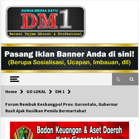
Skip
to
content
DM1
Home
GO LOKAL
DM 1
Forum Rembuk Kesbangpol Prov. Gorontalo, Gubernur
Rusli Ajak Hasilkan Pemilu Bermartabat