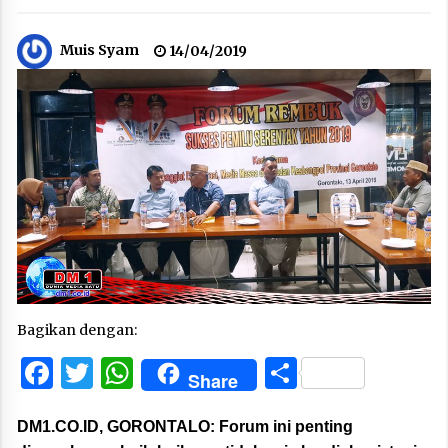
Muis Syam
14/04/2019
Bagikan dengan:
Facebook
Twitter
WhatsApp
Share
Share
DM1.CO.ID, GORONTALO:
Forum ini penting