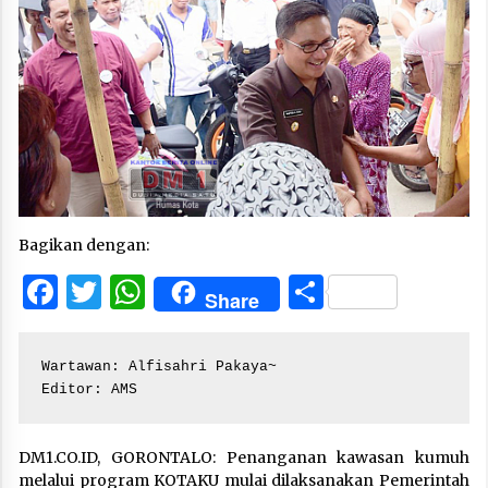
Bagikan dengan:
Facebook
Twitter
WhatsApp
Share
Share
Wartawan: Alfisahri Pakaya~

Editor: AMS
DM1.CO.ID, GORONTALO: Penanganan kawasan kumuh
melalui program KOTAKU mulai dilaksanakan Pemerintah