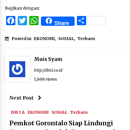
Bagikan dengan:
Facebook
Twitter
WhatsApp
Share
Share
Posted in
EKONOMI
,
SOSIAL
,
Terbaru
Muis Syam
http://dm1.co.id
1,898 views
Next Post
DM 1 A
EKONOMI
SOSIAL
Terbaru
Pemkot Gorontalo Siap Lindungi