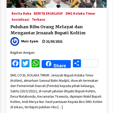
Berita Duka
BERITA EKSKLUSIF
DM1 Kolaka Timur
Sosialisasi
Terbaru
Puluhan Ribu Orang Melayat dan
Mengantar Jenazah Bupati Koltim
Muis Syam
21/03/2021
Bagikan dengan:
Facebook
Twitter
WhatsApp
Share
Share
DM1.CO.ID, KOLAKA TIMUR: Jenazah Bupati Kolaka Timur
(Koltim), almarhum Samsul Bahri Madjid, diserah-terimakan
dari Pemerintah Daerah (Pemda) kepada pihak keluarga,
Sabtu (20/3/2021), di rumah jabatan (Rujab) Bupati Koltim,
Desa Matabondu, Kecamatan Tirawuta, dipimpin Wakil Bupati
Koltim, Andi Merya Nur. Hasil pantauan Kepala Biro DM1 Koltim
di lokasi, terdapat puluhan ribu […]