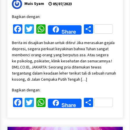
Muis Syam
05/07/2023
Bagikan dengan:
Facebook
Twitter
WhatsApp
Share
Share
Berita ini disajikan bukan untuk ditiru! Jika merasakan gejala
depresi, segera perkuat keyakinan bahwa Tuhan sangat
membenci orang-orang yang berputus asa. Atau segera
ke psikolog, psikiater, klinik kesehatan dan semacamnya.!
DM1.CO.ID, JAKARTA: Seorang pria ditemukan tewas
tergantung dalam keadaan leher terikat tali di sebuah rumah
kosong, di Jalan Cempaka Putih Tengah […]
Bagikan dengan:
Facebook
Twitter
WhatsApp
Share
Share