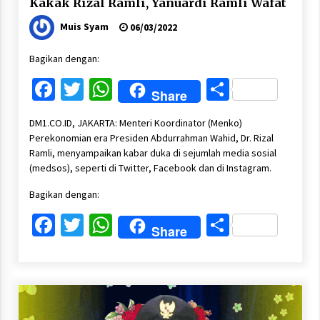
Kakak Rizal Ramli, Yanuardi Ramli Wafat
Muis Syam
06/03/2022
Bagikan dengan:
Facebook
Twitter
WhatsApp
Share
Share
DM1.CO.ID, JAKARTA: Menteri Koordinator (Menko)
Perekonomian era Presiden Abdurrahman Wahid, Dr. Rizal
Ramli, menyampaikan kabar duka di sejumlah media sosial
(medsos), seperti di Twitter, Facebook dan di Instagram.
Bagikan dengan:
Facebook
Twitter
WhatsApp
Share
Share