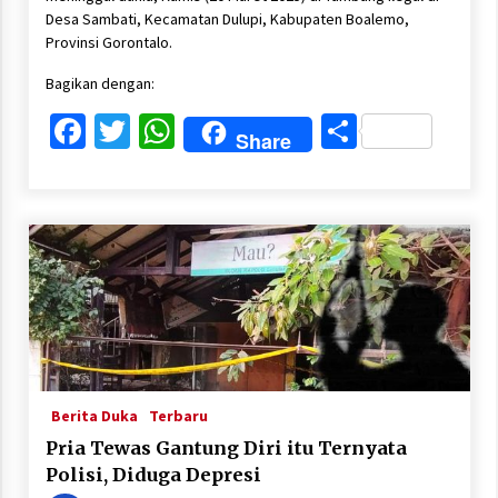
Desa Sambati, Kecamatan Dulupi, Kabupaten Boalemo,
Provinsi Gorontalo.
Bagikan dengan:
Facebook
Twitter
WhatsApp
Share
Share
Berita Duka
Terbaru
Pria Tewas Gantung Diri itu Ternyata
Polisi, Diduga Depresi