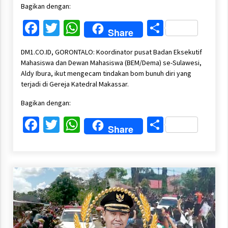
Bagikan dengan:
Facebook
Twitter
WhatsApp
Share
Share
DM1.CO.ID, GORONTALO: Koordinator pusat Badan Eksekutif
Mahasiswa dan Dewan Mahasiswa (BEM/Dema) se-Sulawesi,
Aldy Ibura, ikut mengecam tindakan bom bunuh diri yang
terjadi di Gereja Katedral Makassar.
Bagikan dengan:
Facebook
Twitter
WhatsApp
Share
Share