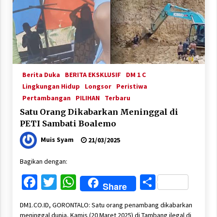
Berita Duka
BERITA EKSKLUSIF
DM 1 C
Lingkungan Hidup
Longsor
Peristiwa
Pertambangan
PILIHAN
Terbaru
Satu Orang Dikabarkan Meninggal di
PETI Sambati Boalemo
Muis Syam
21/03/2025
Bagikan dengan:
Facebook
Twitter
WhatsApp
Share
Share
DM1.CO.ID, GORONTALO: Satu orang penambang dikabarkan
meninggal dunia, Kamis (20 Maret 2025) di Tambang ilegal di