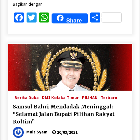
Bagikan dengan:
Facebook
Twitter
WhatsApp
Share
Share
Berita Duka
DM1 Kolaka Timur
PILIHAN
Terbaru
Samsul Bahri Mendadak Meninggal:
“Selamat Jalan Bupati Pilihan Rakyat
Koltim”
Muis Syam
20/03/2021