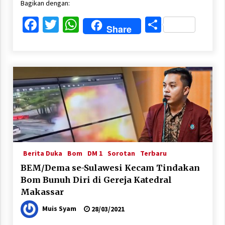
Bagikan dengan:
Facebook
Twitter
WhatsApp
Share
Share
Berita Duka
Bom
DM 1
Sorotan
Terbaru
BEM/Dema se-Sulawesi Kecam Tindakan
Bom Bunuh Diri di Gereja Katedral
Makassar
Muis Syam
28/03/2021