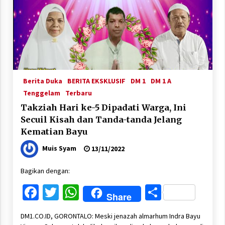
Berita Duka
BERITA EKSKLUSIF
DM 1
DM 1 A
Tenggelam
Terbaru
Takziah Hari ke-5 Dipadati Warga, Ini
Secuil Kisah dan Tanda-tanda Jelang
Kematian Bayu
Muis Syam
13/11/2022
Bagikan dengan:
Facebook
Twitter
WhatsApp
Share
Share
DM1.CO.ID, GORONTALO: Meski jenazah almarhum Indra Bayu