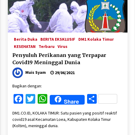
Berita Duka
BERITA EKSKLUSIF
DM1 Kolaka Timur
KESEHATAN
Terbaru
Virus
Penyuluh Perikanan yang Terpapar
Covid19 Meninggal Dunia
Muis Syam
29/06/2021
Bagikan dengan:
Facebook
Twitter
WhatsApp
Share
Share
DM1.CO.ID, KOLAKA TIMUR: Satu pasien yang positif reaktif
covid19 asal Kecamatan Loea, Kabupaten Kolaka Timur
(Koltim), meninggal dunia.