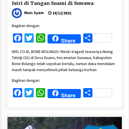
Istri di Tangan Suami di Suwawa
Muis Syam
10/12/2021
Bagikan dengan:
Facebook
Twitter
WhatsApp
Share
Share
DM1.CO.ID, BONE-BOLANGO: Meski tragedi tewasnya Nining
Tahidji (31) di Desa Duano, Kecamatan Suwawa, Kabupaten
Bone Bolango telah sepekan berlalu, namun duka mendalam
masih tampak menyelimuti pihak keluarga korban.
Bagikan dengan:
Facebook
Twitter
WhatsApp
Share
Share