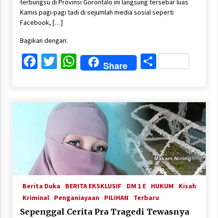
terbungsu di Provinsi Gorontalo ini langsung tersebar luas
Kamis pagi-pagi tadi di sejumlah media sosial seperti
Facebook, […]
Bagikan dengan:
Facebook
Twitter
WhatsApp
Share
Share
Berita Duka
BERITA EKSKLUSIF
DM 1 E
HUKUM
Kisah
Kriminal
Penganiayaan
PILIHAN
Terbaru
Sepenggal Cerita Pra Tragedi Tewasnya