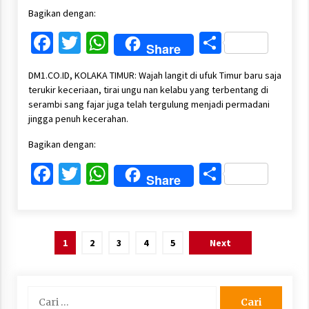
Bagikan dengan:
Facebook
Twitter
WhatsApp
Share
Share
DM1.CO.ID, KOLAKA TIMUR: Wajah langit di ufuk Timur baru saja
terukir keceriaan, tirai ungu nan kelabu yang terbentang di
serambi sang fajar juga telah tergulung menjadi permadani
jingga penuh kecerahan.
Bagikan dengan:
Facebook
Twitter
WhatsApp
Share
Share
Paginasi
1
2
3
4
5
Next
pos
Cari
untuk: