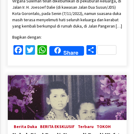
Virgana Suleman telah dikebumikan di pekuburan keluarga, di
Jalan Ir. H. Joesoef Dalie (di kawasan Jalan Dua Susun/JDS)
Kota Gorontalo, pada Senin (7/11/2022), namun suasana duka
masih terasa menyelimuti hati seluruh keluarga dan kerabat
yang kembali berkumpul di rumah duka, di Jalan Pangeran […]
Bagikan dengan:
Facebook
Twitter
WhatsApp
Share
Share
Berita Duka
BERITA EKSKLUSIF
Terbaru
TOKOH