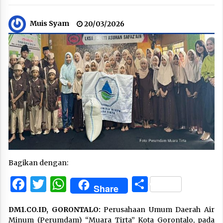
Muis Syam
20/03/2026
Bagikan dengan:
Facebook
Twitter
WhatsApp
Share
Share
DM1.CO.ID, GORONTALO:
Perusahaan Umum Daerah Air
Minum (Perumdam) “Muara Tirta” Kota Gorontalo, pada