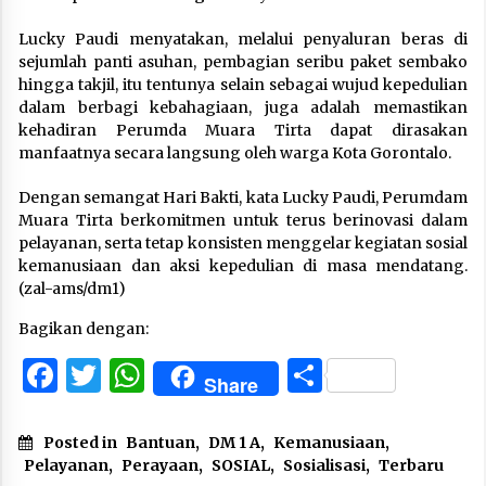
Lucky Paudi menyatakan, melalui penyaluran beras di
sejumlah panti asuhan, pembagian seribu paket sembako
hingga takjil, itu tentunya selain sebagai wujud kepedulian
dalam berbagi kebahagiaan, juga adalah memastikan
kehadiran Perumda Muara Tirta dapat dirasakan
manfaatnya secara langsung oleh warga Kota Gorontalo.
Dengan semangat Hari Bakti, kata Lucky Paudi, Perumdam
Muara Tirta berkomitmen untuk terus berinovasi dalam
pelayanan, serta tetap konsisten menggelar kegiatan sosial
kemanusiaan dan aksi kepedulian di masa mendatang.
(zal-ams/dm1)
Bagikan dengan:
Facebook
Twitter
WhatsApp
Share
Share
Posted in
Bantuan
,
DM 1 A
,
Kemanusiaan
,
Pelayanan
,
Perayaan
,
SOSIAL
,
Sosialisasi
,
Terbaru