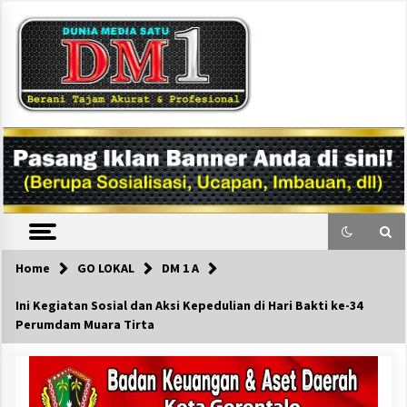
Skip
to
content
DM1
Home
GO LOKAL
DM 1 A
Ini Kegiatan Sosial dan Aksi Kepedulian di Hari Bakti ke-34
Perumdam Muara Tirta