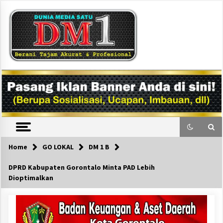
Skip
to
content
DM1
Home
GO LOKAL
DM 1 B
DPRD Kabupaten Gorontalo Minta PAD Lebih
Dioptimalkan