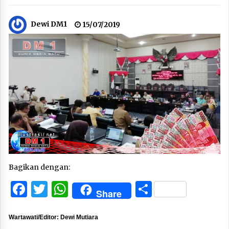
Dewi DM1
15/07/2019
Bagikan dengan:
Facebook
Twitter
WhatsApp
Share
Share
Wartawati/Editor: Dewi Mutiara