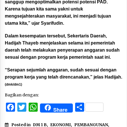
sanggup mengoptimalkan potensi potensi PAD.
Karena tujuan kita sama yakni untuk
mengsejahterakan masyarakat, ini menjadi tujuan
utama kita,” ujar Syarifudin.
Dalam kesempatan tersebut, Sekertaris Daerah,
Hadijah Thayeb menjelaskan selama ini pemerintah
daerah telah melakukan penyerapan anggaran sudah
sesuai dengan program kerja pemerintah saat ini.
“Serapan sejumlah anggaran, sudah sesuai dengan
program kerja yang telah direncanakan,” jelas Hadijah.
(dmk/dm1)
Bagikan dengan:
Facebook
Twitter
WhatsApp
Share
Share
Posted in
DM 1 B
,
EKONOMI
,
PEMBANGUNAN
,