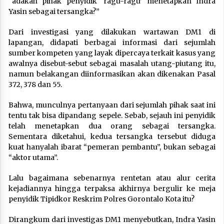
“adakah pihak penyidik ‘ragu-ragu’ menetapkan Indra
Yasin sebagai tersangka?”
Dari investigasi yang dilakukan wartawan DM1 di
lapangan, didapati berbagai informasi dari sejumlah
sumber kompeten yang layak dipercaya terkait kasus yang
awalnya disebut-sebut sebagai masalah utang-piutang itu,
namun belakangan diinformasikan akan dikenakan Pasal
372, 378 dan 55.
Bahwa, munculnya pertanyaan dari sejumlah pihak saat ini
tentu tak bisa dipandang sepele. Sebab, sejauh ini penyidik
telah menetapkan dua orang sebagai tersangka.
Sementara diketahui, kedua tersangka tersebut diduga
kuat hanyalah ibarat “pemeran pembantu”, bukan sebagai
“aktor utama”.
Lalu bagaimana sebenarnya rentetan atau alur cerita
kejadiannya hingga terpaksa akhirnya bergulir ke meja
penyidik Tipidkor Reskrim Polres Gorontalo Kota itu?
Dirangkum dari investigas DM1 menyebutkan, Indra Yasin