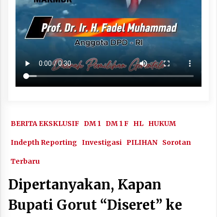
BERITA EKSKLUSIF
DM 1
DM 1 F
HL
HUKUM
Indepth Reporting
Investigasi
PILIHAN
Sorotan
Terbaru
Dipertanyakan, Kapan
Bupati Gorut “Diseret” ke