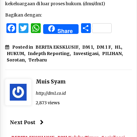
kekeluargaan di luar proses hukum. (dms/dm1)
Bagikan dengan:
Facebook
Twitter
WhatsApp
Share
Share
Posted in
BERITA EKSKLUSIF
,
DM 1
,
DM 1 F
,
HL
,
HUKUM
,
Indepth Reporting
,
Investigasi
,
PILIHAN
,
Sorotan
,
Terbaru
Muis Syam
http://dm1.co.id
2,873 views
Next Post