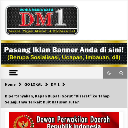
Skip
to
content
DM1
Home
GO LOKAL
DM 1
Dipertanyakan, Kapan Bupati Gorut “Diseret” ke Tahap
Selanjutnya Terkait Duit Ratusan Juta?