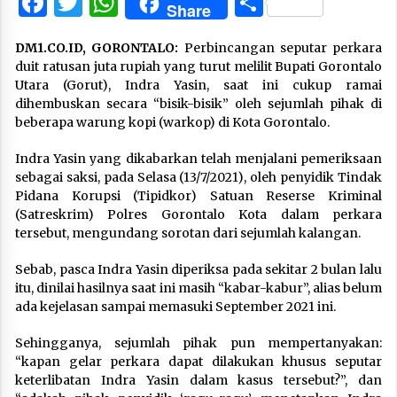
Facebook
Twitter
WhatsApp
Share
Share
DM1.CO.ID, GORONTALO:
Perbincangan seputar perkara
duit ratusan juta rupiah yang turut melilit Bupati Gorontalo
Utara (Gorut), Indra Yasin, saat ini cukup ramai
dihembuskan secara “bisik-bisik” oleh sejumlah pihak di
beberapa warung kopi (warkop) di Kota Gorontalo.
Indra Yasin yang dikabarkan telah menjalani pemeriksaan
sebagai saksi, pada Selasa (13/7/2021), oleh penyidik Tindak
Pidana Korupsi (Tipidkor) Satuan Reserse Kriminal
(Satreskrim) Polres Gorontalo Kota dalam perkara
tersebut, mengundang sorotan dari sejumlah kalangan.
Sebab, pasca Indra Yasin diperiksa pada sekitar 2 bulan lalu
itu, dinilai hasilnya saat ini masih “kabar-kabur”, alias belum
ada kejelasan sampai memasuki September 2021 ini.
Sehingganya, sejumlah pihak pun mempertanyakan:
“kapan gelar perkara dapat dilakukan khusus seputar
keterlibatan Indra Yasin dalam kasus tersebut?”, dan