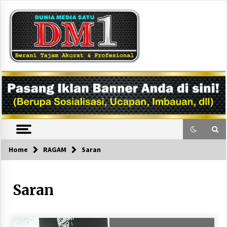
Skip
to
content
DM1
Home
RAGAM
Saran
Saran