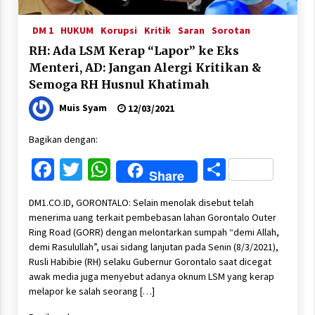
DM 1
HUKUM
Korupsi
Kritik
Saran
Sorotan
RH: Ada LSM Kerap “Lapor” ke Eks
Menteri, AD: Jangan Alergi Kritikan &
Semoga RH Husnul Khatimah
Muis Syam
12/03/2021
Bagikan dengan:
Facebook
Twitter
WhatsApp
Share
Share
DM1.CO.ID, GORONTALO: Selain menolak disebut telah
menerima uang terkait pembebasan lahan Gorontalo Outer
Ring Road (GORR) dengan melontarkan sumpah “demi Allah,
demi Rasulullah”, usai sidang lanjutan pada Senin (8/3/2021),
Rusli Habibie (RH) selaku Gubernur Gorontalo saat dicegat
awak media juga menyebut adanya oknum LSM yang kerap
melapor ke salah seorang […]