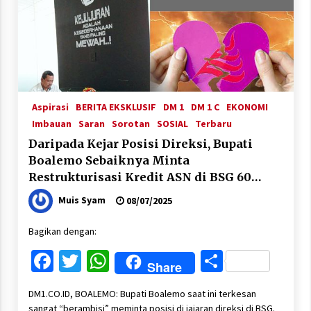
Aspirasi
BERITA EKSKLUSIF
DM 1
DM 1 C
EKONOMI
Imbauan
Saran
Sorotan
SOSIAL
Terbaru
Daripada Kejar Posisi Direksi, Bupati
Boalemo Sebaiknya Minta
Restrukturisasi Kredit ASN di BSG 60
Persen
Muis Syam
08/07/2025
Bagikan dengan:
Facebook
Twitter
WhatsApp
Share
Share
DM1.CO.ID, BOALEMO: Bupati Boalemo saat ini terkesan
sangat “berambisi” meminta posisi di jajaran direksi di BSG.