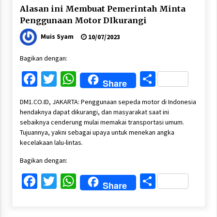
Alasan ini Membuat Pemerintah Minta
Penggunaan Motor DIkurangi
Muis Syam
10/07/2023
Bagikan dengan:
Facebook
Twitter
WhatsApp
Share
Share
DM1.CO.ID, JAKARTA: Penggunaan sepeda motor di Indonesia
hendaknya dapat dikurangi, dan masyarakat saat ini
sebaiknya cenderung mulai memakai transportasi umum.
Tujuannya, yakni sebagai upaya untuk menekan angka
kecelakaan lalu-lintas.
Bagikan dengan:
Facebook
Twitter
WhatsApp
Share
Share