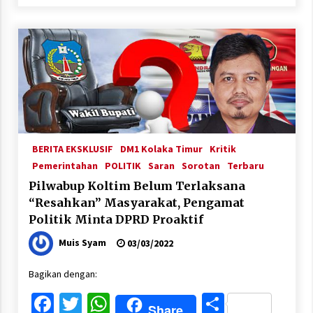
BERITA EKSKLUSIF
DM1 Kolaka Timur
Kritik
Pemerintahan
POLITIK
Saran
Sorotan
Terbaru
Pilwabup Koltim Belum Terlaksana
“Resahkan” Masyarakat, Pengamat
Politik Minta DPRD Proaktif
Muis Syam
03/03/2022
Bagikan dengan:
Facebook
Twitter
WhatsApp
Share
Share