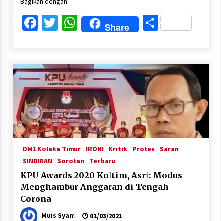
Bagikan dengan:
Facebook
Twitter
WhatsApp
Share
Share
DM1 Kolaka Timur
IRONI
Kritik
Protes
Saran
SINDIRAN
Sorotan
Terbaru
KPU Awards 2020 Koltim, Asri: Modus
Menghambur Anggaran di Tengah
Corona
Muis Syam
01/03/2021