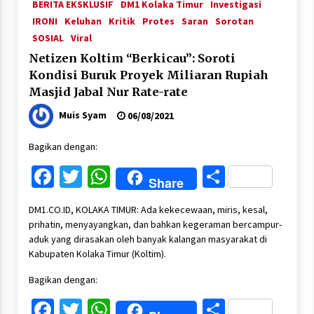
BERITA EKSKLUSIF
DM1 Kolaka Timur
Investigasi
IRONI
Keluhan
Kritik
Protes
Saran
Sorotan
SOSIAL
Viral
Netizen Koltim “Berkicau”: Soroti
Kondisi Buruk Proyek Miliaran Rupiah
Masjid Jabal Nur Rate-rate
Muis Syam
06/08/2021
Bagikan dengan:
Facebook
Twitter
WhatsApp
Share
Share
DM1.CO.ID, KOLAKA TIMUR: Ada kekecewaan, miris, kesal,
prihatin, menyayangkan, dan bahkan kegeraman bercampur-
aduk yang dirasakan oleh banyak kalangan masyarakat di
Kabupaten Kolaka Timur (Koltim).
Bagikan dengan:
Facebook
Twitter
WhatsApp
Share