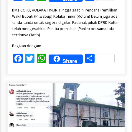
DM1.CO.ID, KOLAKA TIMUR: Hingga saat ini rencana Pemilihan
Wakil Bupati (Pilwabup) Kolaka Timur (Koltim) belum juga ada
tanda-tanda untuk segera digelar. Padahal, pihak DPRD Koltim
telah mengesahkan Panitia pemilihan (Panlih) bersama tata-
tertibnya (Tatib).
Bagikan dengan:
Facebook
Twitter
WhatsApp
Share
Share