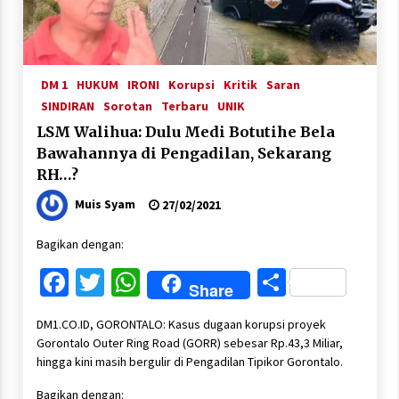
DM 1
HUKUM
IRONI
Korupsi
Kritik
Saran
SINDIRAN
Sorotan
Terbaru
UNIK
LSM Walihua: Dulu Medi Botutihe Bela
Bawahannya di Pengadilan, Sekarang
RH…?
Muis Syam
27/02/2021
Bagikan dengan:
Facebook
Twitter
WhatsApp
Share
Share
DM1.CO.ID, GORONTALO: Kasus dugaan korupsi proyek
Gorontalo Outer Ring Road (GORR) sebesar Rp.43,3 Miliar,
hingga kini masih bergulir di Pengadilan Tipikor Gorontalo.
Bagikan dengan: