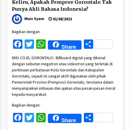
Keliru, Apakah Pemprov Gorontalo Tak
Punya Ahli Bahasa Indonesia?
Muis Syam
01/08/2022
Bagikan dengan:
Facebook
Twitter
WhatsApp
Share
Share
DM1.CO.ID, GORONTALO: Billboard digital yang dikenal
dengan sebutan megatron atau videotron yang terletak di
perlimaan perbatasan Kota Gorontalo dan Kabupaten
Gorontalo, sejauh ini sangat aktif digunakan oleh pihak
Pemerintah Provinsi (Pemprov) Gorontalo, terutama dalam
menyampaikan imbauan dan ajakan atau pesan-pesan moral
kepada masyarakat.
Bagikan dengan:
Facebook
Twitter
WhatsApp
Share
Share