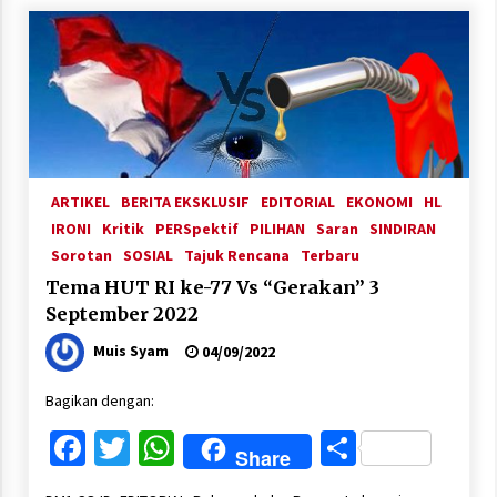
ARTIKEL
BERITA EKSKLUSIF
EDITORIAL
EKONOMI
HL
IRONI
Kritik
PERSpektif
PILIHAN
Saran
SINDIRAN
Sorotan
SOSIAL
Tajuk Rencana
Terbaru
Tema HUT RI ke-77 Vs “Gerakan” 3
September 2022
Muis Syam
04/09/2022
Bagikan dengan:
Facebook
Twitter
WhatsApp
Share
Share