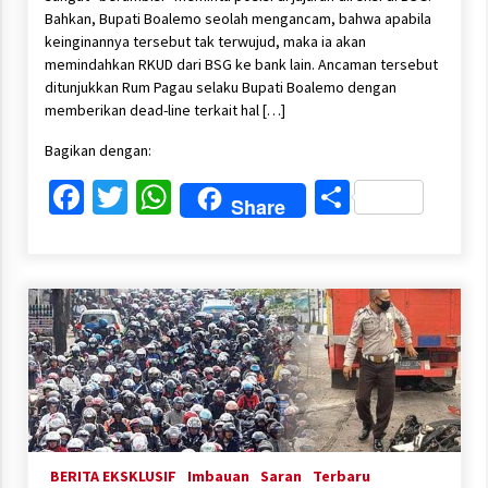
Bahkan, Bupati Boalemo seolah mengancam, bahwa apabila
keinginannya tersebut tak terwujud, maka ia akan
memindahkan RKUD dari BSG ke bank lain. Ancaman tersebut
ditunjukkan Rum Pagau selaku Bupati Boalemo dengan
memberikan dead-line terkait hal […]
Bagikan dengan:
Facebook
Twitter
WhatsApp
Share
Share
BERITA EKSKLUSIF
Imbauan
Saran
Terbaru