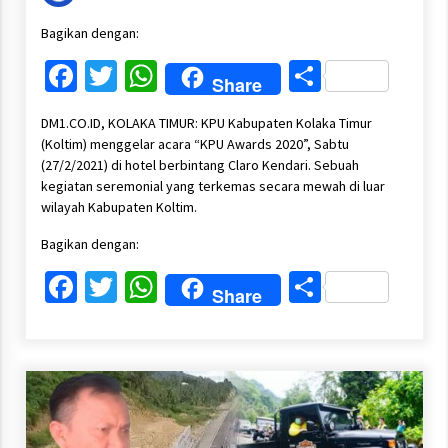
Bagikan dengan:
Facebook
Twitter
WhatsApp
Share
Share
DM1.CO.ID, KOLAKA TIMUR: KPU Kabupaten Kolaka Timur
(Koltim) menggelar acara “KPU Awards 2020”, Sabtu
(27/2/2021) di hotel berbintang Claro Kendari. Sebuah
kegiatan seremonial yang terkemas secara mewah di luar
wilayah Kabupaten Koltim.
Bagikan dengan:
Facebook
Twitter
WhatsApp
Share
Share