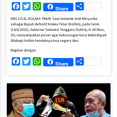
Facebook
Twitter
WhatsApp
Share
Share
DM1.CO.ID, KOLAKA TIMUR: Saat melantik Andi Merya Nur
sebagai Bupati definitif Kolaka Timur (Koltim), pada Senin
(14/6/2021), Gubernur Sulawesi Tenggara (Sultra), H. Ali Mazi,
SH, menyampaikan pesan agar kekosongan kursi Wakil Bupati
(Wabup) Koltim hendaknya bisa segera diisi.
Bagikan dengan:
Facebook
Twitter
WhatsApp
Share
Share