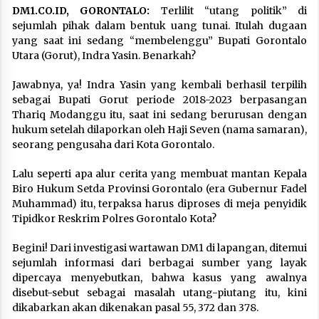
DM1.CO.ID, GORONTALO:
Terlilit “utang politik” di
sejumlah pihak dalam bentuk uang tunai. Itulah dugaan
yang saat ini sedang “membelenggu” Bupati Gorontalo
Utara (Gorut), Indra Yasin. Benarkah?
Jawabnya, ya! Indra Yasin yang kembali berhasil terpilih
sebagai Bupati Gorut periode 2018-2023 berpasangan
Thariq Modanggu itu, saat ini sedang berurusan dengan
hukum setelah dilaporkan oleh Haji Seven (nama samaran),
seorang pengusaha dari Kota Gorontalo.
Lalu seperti apa alur cerita yang membuat mantan Kepala
Biro Hukum Setda Provinsi Gorontalo (era Gubernur Fadel
Muhammad) itu, terpaksa harus diproses di meja penyidik
Tipidkor Reskrim Polres Gorontalo Kota?
Begini! Dari investigasi wartawan DM1 di lapangan, ditemui
sejumlah informasi dari berbagai sumber yang layak
dipercaya menyebutkan, bahwa kasus yang awalnya
disebut-sebut sebagai masalah utang-piutang itu, kini
dikabarkan akan dikenakan pasal 55, 372 dan 378.