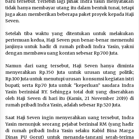
baru tersebut. Terlebih lagi pihak Indra Yasin menyatakan
tidak hanya membayar utang itu dalam bentuk tunai, tetapi
juga akan memberikan beberapa paket proyek kepada Haji
Seven.
Setelah tiba waktu yang ditentukan untuk melakukan
pertemuan kedua, Haji Seven pun benar-benar memenuhi
janjinya untuk hadir di rumah pribadi Indra Yasin, yakni
dengan membawa uang kontan sebesar Rp.700 Juta.
Namun dari uang tersebut, Haji Seven hanya diminta
menyerahkan Rp.350 Juta untuk urusan utang politik;
Rp.100 Juta untuk menutupi urusan konsumsi kegiatan istri
bupati; serta Rp.70 Juta untuk “keperluan” saudara Indra
Yasin berinisial RY. Sehingga total duit yang diserahkan
oleh Haji Seven di hari itu (Kamis, 21 November 2019) di
rumah pribadi Indra Yasin, adalah sebesar Rp.520 Juta.
Saat Haji Seven ingin menyerahkan uang tersebut, Indra
Yasin menunjuk seorang pejabat berinisal RM (yang hadir
di rumah pribadi Indra Yasin selaku Kabid Bina Marga
Dinas PU Gorut) untuk menanda-tangani serah-terima