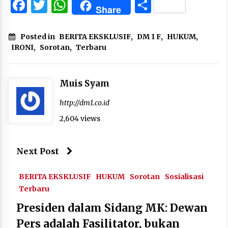
Facebook
Twitter
WhatsApp
Share
Share
Posted in
BERITA EKSKLUSIF
,
DM 1 F
,
HUKUM
,
IRONI
,
Sorotan
,
Terbaru
Muis Syam
http://dm1.co.id
2,604 views
Next Post
BERITA EKSKLUSIF
HUKUM
Sorotan
Sosialisasi
Terbaru
Presiden dalam Sidang MK: Dewan
Pers adalah Fasilitator, bukan