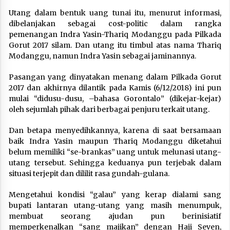
Utang dalam bentuk uang tunai itu, menurut informasi,
dibelanjakan sebagai cost-politic dalam rangka
pemenangan Indra Yasin-Thariq Modanggu pada Pilkada
Gorut 2017 silam. Dan utang itu timbul atas nama Thariq
Modanggu, namun Indra Yasin sebagai jaminannya.
Pasangan yang dinyatakan menang dalam Pilkada Gorut
2017 dan akhirnya dilantik pada Kamis (6/12/2018) ini pun
mulai “didusu-dusu, –bahasa Gorontalo” (dikejar-kejar)
oleh sejumlah pihak dari berbagai penjuru terkait utang.
Dan betapa menyedihkannya, karena di saat bersamaan
baik Indra Yasin maupun Thariq Modanggu diketahui
belum memiliki “se-brankas” uang untuk melunasi utang-
utang tersebut. Sehingga keduanya pun terjebak dalam
situasi terjepit dan dililit rasa gundah-gulana.
Mengetahui kondisi “galau” yang kerap dialami sang
bupati lantaran utang-utang yang masih menumpuk,
membuat seorang ajudan pun berinisiatif
memperkenalkan “sang majikan” dengan Haji Seven,