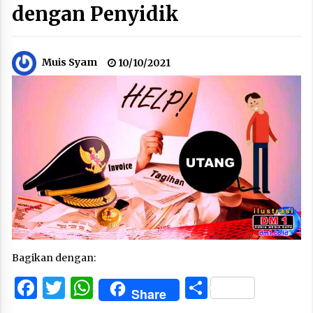
dengan Penyidik
Muis Syam
10/10/2021
Bagikan dengan:
Facebook
Twitter
WhatsApp
Share
Share