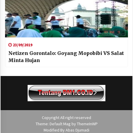
23/09/2019
Netizen Gorontalo: Goyang Mopobibi VS Salat
Minta Hujan
Copyright All right reserved
Theme: Default Mag by
ThemeInWP
Modified By
Abas Djumadi