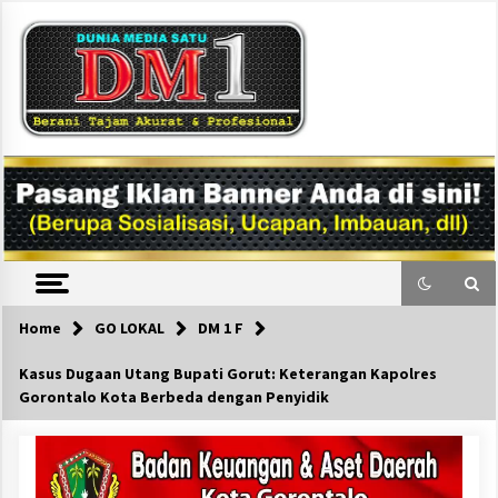
Skip
to
content
DM1
Home
GO LOKAL
DM 1 F
Kasus Dugaan Utang Bupati Gorut: Keterangan Kapolres
Gorontalo Kota Berbeda dengan Penyidik