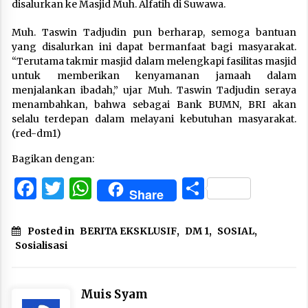
disalurkan ke Masjid Muh. Alfatih di Suwawa.
Muh. Taswin Tadjudin pun berharap, semoga bantuan
yang disalurkan ini dapat bermanfaat bagi masyarakat.
“Terutama takmir masjid dalam melengkapi fasilitas masjid
untuk memberikan kenyamanan jamaah dalam
menjalankan ibadah,” ujar Muh. Taswin Tadjudin seraya
menambahkan, bahwa sebagai Bank BUMN, BRI akan
selalu terdepan dalam melayani kebutuhan masyarakat.
(red-dm1)
Bagikan dengan:
Facebook
Twitter
WhatsApp
Share
Share
Posted in
BERITA EKSKLUSIF
,
DM 1
,
SOSIAL
,
Sosialisasi
Muis Syam