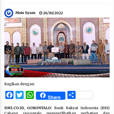
Muis Syam
26/10/2022
Bagikan dengan:
Facebook
Twitter
WhatsApp
Share
Share
DM1.CO.ID, GORONTALO:
Bank Rakyat Indonesia (BRI)
Cabang Gorontalo memperlihatkan perhatian dan