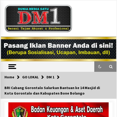
Skip
to
content
DM1
Home
GO LOKAL
DM 1
BRI Cabang Gorontalo Salurkan Bantuan ke 14 Masjid di
Kota Gorontalo dan Kabupaten Bone Bolango