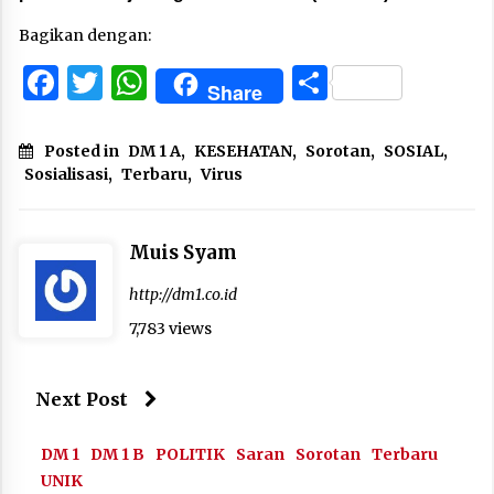
Bagikan dengan:
Facebook
Twitter
WhatsApp
Share
Share
Posted in
DM 1 A
,
KESEHATAN
,
Sorotan
,
SOSIAL
,
Sosialisasi
,
Terbaru
,
Virus
Muis Syam
http://dm1.co.id
7,783 views
Next Post
DM 1
DM 1 B
POLITIK
Saran
Sorotan
Terbaru
UNIK