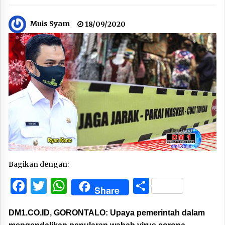
Muis Syam
18/09/2020
Bagikan dengan:
Facebook
Twitter
WhatsApp
Share
Share
DM1.CO.ID, GORONTALO:
Upaya pemerintah dalam