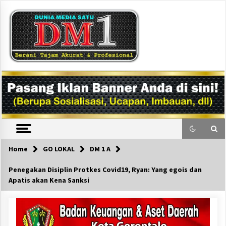
Skip
to
content
DM1
Home
GO LOKAL
DM 1 A
Penegakan Disiplin Protkes Covid19, Ryan: Yang egois dan
Apatis akan Kena Sanksi