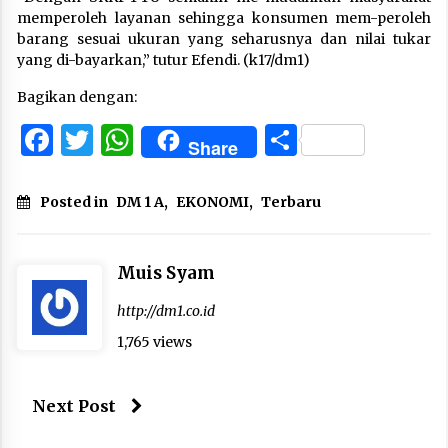
memperoleh layanan sehingga konsumen mem-peroleh
barang sesuai ukuran yang seharusnya dan nilai tukar
yang di-bayarkan,” tutur Efendi. (k17/dm1)
Bagikan dengan:
Facebook
Twitter
WhatsApp
Share
Share
Posted in
DM 1 A
,
EKONOMI
,
Terbaru
Muis Syam
http://dm1.co.id
1,765 views
Next Post