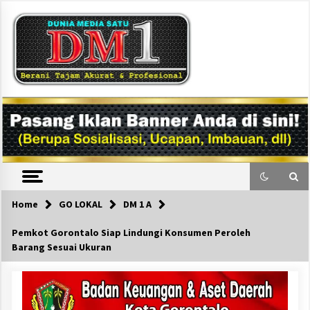
Skip
to
content
DM1
Home
GO LOKAL
DM 1 A
Pemkot Gorontalo Siap Lindungi Konsumen Peroleh
Barang Sesuai Ukuran