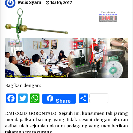
Muis Syam
14/10/2017
Bagikan dengan:
Facebook
Twitter
WhatsApp
Share
Share
DM1.CO.ID, GORONTALO: Sejauh ini, konsumen tak jarang
mendapatkan barang yang tidak sesuai dengan ukuran
akibat ulah sejumlah oknum pedagang yang memberikan
takaran secara curang.