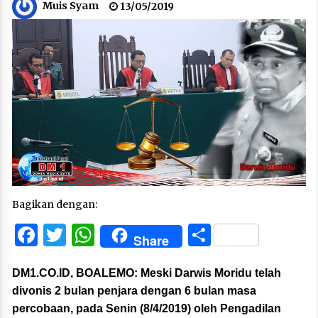
Muis Syam
13/05/2019
Bagikan dengan:
Facebook
Twitter
WhatsApp
Share
Share
DM1.CO.ID, BOALEMO:
Meski Darwis Moridu telah
divonis 2 bulan penjara dengan 6 bulan masa
percobaan, pada Senin (8/4/2019) oleh Pengadilan