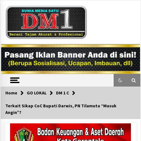
Skip
to
content
DM1
Home
GO LOKAL
DM 1 C
Terkait Sikap CoC Bupati Darwis, PN Tilamuta “Masuk
Angin”?