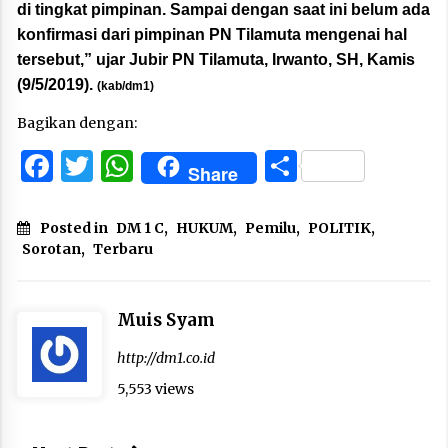
di tingkat pimpinan. Sampai dengan saat ini belum ada
konfirmasi dari pimpinan PN Tilamuta mengenai hal
tersebut,” ujar Jubir PN Tilamuta, Irwanto, SH, Kamis
(9/5/2019).
(kab/dm1)
Bagikan dengan:
Facebook
Twitter
WhatsApp
Share
Share
Posted in
DM 1 C
,
HUKUM
,
Pemilu
,
POLITIK
,
Sorotan
,
Terbaru
Muis Syam
http://dm1.co.id
5,553 views