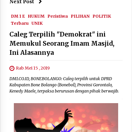
Next Post
DM 1 E
HUKUM
Peristiwa
PILIHAN
POLITIK
Terbaru
UNIK
Caleg Terpilih "Demokrat" ini
Memukul Seorang Imam Masjid,
Ini Alasannya
Rab Mei 15 , 2019
DM1.CO.ID, BONEBOLANGO: Caleg terpilih untuk DPRD
Kabupaten Bone Bolango (Bonebol), Provinsi Gorontalo,
Kenedy Maele, terpaksa berurusan dengan pihak berwajib.