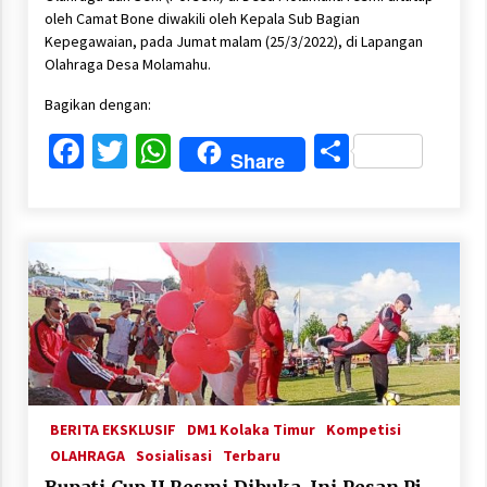
oleh Camat Bone diwakili oleh Kepala Sub Bagian
Kepegawaian, pada Jumat malam (25/3/2022), di Lapangan
Olahraga Desa Molamahu.
Bagikan dengan:
Facebook
Twitter
WhatsApp
Share
Share
BERITA EKSKLUSIF
DM1 Kolaka Timur
Kompetisi
OLAHRAGA
Sosialisasi
Terbaru