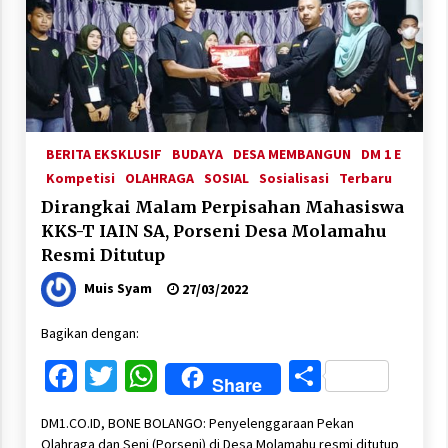
BERITA EKSKLUSIF
BUDAYA
DESA MEMBANGUN
DM 1 E
Kompetisi
OLAHRAGA
SOSIAL
Sosialisasi
Terbaru
Dirangkai Malam Perpisahan Mahasiswa
KKS-T IAIN SA, Porseni Desa Molamahu
Resmi Ditutup
Muis Syam
27/03/2022
Bagikan dengan:
Facebook
Twitter
WhatsApp
Share
Share
DM1.CO.ID, BONE BOLANGO: Penyelenggaraan Pekan
Olahraga dan Seni (Porseni) di Desa Molamahu resmi ditutup