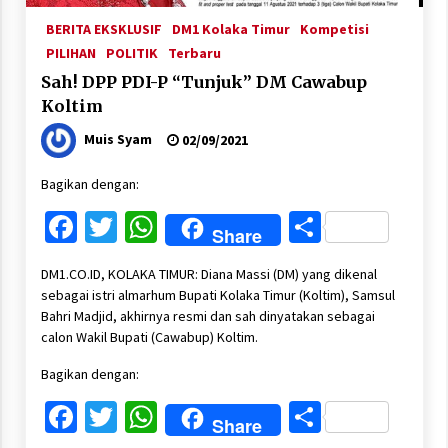
BERITA EKSKLUSIF
DM1 Kolaka Timur
Kompetisi
PILIHAN
POLITIK
Terbaru
Sah! DPP PDI-P “Tunjuk” DM Cawabup
Koltim
Muis Syam
02/09/2021
Bagikan dengan:
Facebook
Twitter
WhatsApp
Share
Share
DM1.CO.ID, KOLAKA TIMUR: Diana Massi (DM) yang dikenal
sebagai istri almarhum Bupati Kolaka Timur (Koltim), Samsul
Bahri Madjid, akhirnya resmi dan sah dinyatakan sebagai
calon Wakil Bupati (Cawabup) Koltim.
Bagikan dengan:
Facebook
Twitter
WhatsApp
Share
Share