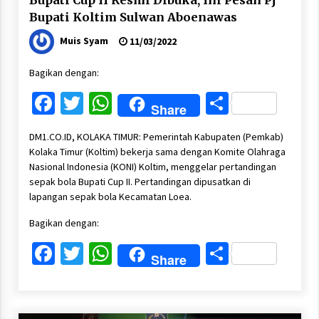
Bupati Cup II Resmi Dibuka, Ini Pesan Pj
Bupati Koltim Sulwan Aboenawas
Muis Syam
11/03/2022
Bagikan dengan:
Facebook
Twitter
WhatsApp
Share
Share
DM1.CO.ID, KOLAKA TIMUR: Pemerintah Kabupaten (Pemkab)
Kolaka Timur (Koltim) bekerja sama dengan Komite Olahraga
Nasional Indonesia (KONI) Koltim, menggelar pertandingan
sepak bola Bupati Cup II. Pertandingan dipusatkan di
lapangan sepak bola Kecamatan Loea.
Bagikan dengan:
Facebook
Twitter
WhatsApp
Share
Share