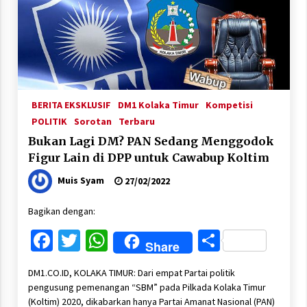
BERITA EKSKLUSIF
DM1 Kolaka Timur
Kompetisi
POLITIK
Sorotan
Terbaru
Bukan Lagi DM? PAN Sedang Menggodok
Figur Lain di DPP untuk Cawabup Koltim
Muis Syam
27/02/2022
Bagikan dengan:
Facebook
Twitter
WhatsApp
Share
Share
DM1.CO.ID, KOLAKA TIMUR: Dari empat Partai politik
pengusung pemenangan “SBM” pada Pilkada Kolaka Timur
(Koltim) 2020, dikabarkan hanya Partai Amanat Nasional (PAN)