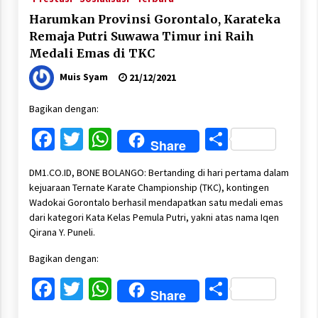
Harumkan Provinsi Gorontalo, Karateka
Remaja Putri Suwawa Timur ini Raih
Medali Emas di TKC
Muis Syam
21/12/2021
Bagikan dengan:
Facebook
Twitter
WhatsApp
Share
Share
DM1.CO.ID, BONE BOLANGO: Bertanding di hari pertama dalam
kejuaraan Ternate Karate Championship (TKC), kontingen
Wadokai Gorontalo berhasil mendapatkan satu medali emas
dari kategori Kata Kelas Pemula Putri, yakni atas nama Iqen
Qirana Y. Puneli.
Bagikan dengan:
Facebook
Twitter
WhatsApp
Share
Share