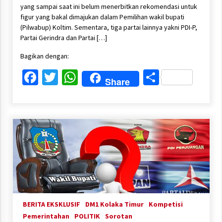
yang sampai saat ini belum menerbitkan rekomendasi untuk
figur yang bakal dimajukan dalam Pemilihan wakil bupati
(Pilwabup) Koltim. Sementara, tiga partai lainnya yakni PDI-P,
Partai Gerindra dan Partai […]
Bagikan dengan:
Facebook
Twitter
WhatsApp
Share
Share
BERITA EKSKLUSIF
DM1 Kolaka Timur
Kompetisi
Pemerintahan
POLITIK
Sorotan