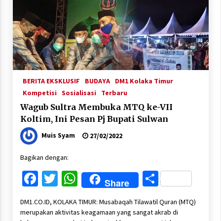
BERITA EKSKLUSIF
BUDAYA
DM1 Kolaka Timur
Kompetisi
Sosialisasi
Terbaru
Wagub Sultra Membuka MTQ ke-VII
Koltim, Ini Pesan Pj Bupati Sulwan
Muis Syam
27/02/2022
Bagikan dengan:
Facebook
Twitter
WhatsApp
Share
Share
DM1.CO.ID, KOLAKA TIMUR: Musabaqah Tilawatil Quran (MTQ)
merupakan aktivitas keagamaan yang sangat akrab di