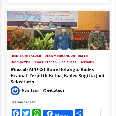
BERITA EKSKLUSIF
DESA MEMBANGUN
DM 1 E
Kompetisi
Pemerintahan
Sosialisasi
Terbaru
Muscab APDESI Bone Bolango: Kades
Kramat Terpilih Ketua, Kades Sogitia Jadi
Sekretaris
Muis Syam
04/12/2021
Bagikan dengan:
Facebook
Twitter
WhatsApp
Share
Share