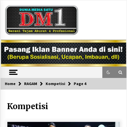
Skip
to
content
DM1
Home
RAGAM
Kompetisi
Page 4
Kompetisi