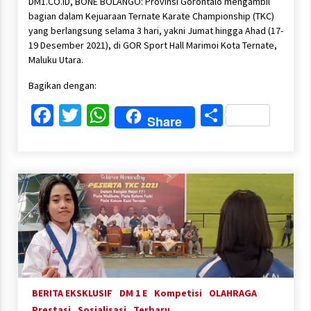
DM1.CO.ID, BONE BOLANGO: Provinsi Gorontalo mengambil
bagian dalam Kejuaraan Ternate Karate Championship (TKC)
yang berlangsung selama 3 hari, yakni Jumat hingga Ahad (17-
19 Desember 2021), di GOR Sport Hall Marimoi Kota Ternate,
Maluku Utara.
Bagikan dengan:
Facebook
Twitter
WhatsApp
Share
Share
BERITA EKSKLUSIF
DM 1 E
Kompetisi
OLAHRAGA
Prestasi
Sosialisasi
Terbaru