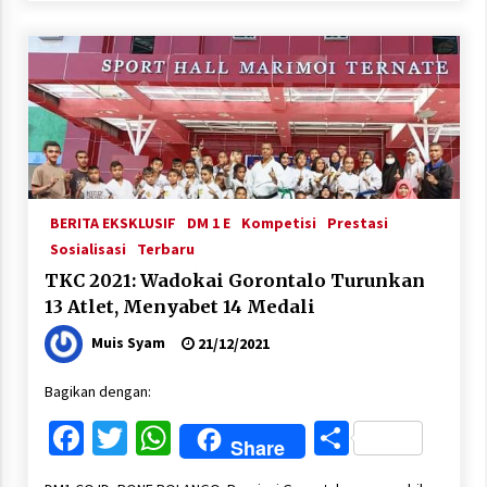
BERITA EKSKLUSIF
DM 1 E
Kompetisi
Prestasi
Sosialisasi
Terbaru
TKC 2021: Wadokai Gorontalo Turunkan
13 Atlet, Menyabet 14 Medali
Muis Syam
21/12/2021
Bagikan dengan:
Facebook
Twitter
WhatsApp
Share
Share