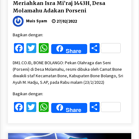
Meriahkan Isra Mi’raj 1443H, Desa
Molamahu Adakan Porseni
Muis Syam
27/02/2022
Bagikan dengan:
Facebook
Twitter
WhatsApp
Share
Share
DM1.CO.ID, BONE BOLANGO: Pekan Olahraga dan Seni
(Porseni) di Desa Molamahu, resmi dibuka oleh Camat Bone
diwakili staf Kecamatan Bone, Kabupaten Bone Bolango, Sri
Ayuh M. Hadju, S.AP, pada Rabu malam (23/2/2022)
Bagikan dengan:
Facebook
Twitter
WhatsApp
Share
Share