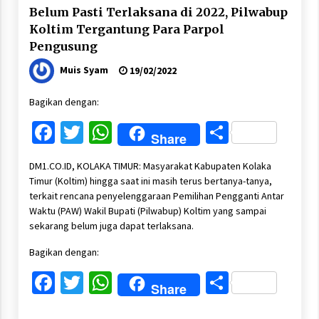
Belum Pasti Terlaksana di 2022, Pilwabup
Koltim Tergantung Para Parpol
Pengusung
Muis Syam
19/02/2022
Bagikan dengan:
Facebook
Twitter
WhatsApp
Share
Share
DM1.CO.ID, KOLAKA TIMUR: Masyarakat Kabupaten Kolaka
Timur (Koltim) hingga saat ini masih terus bertanya-tanya,
terkait rencana penyelenggaraan Pemilihan Pengganti Antar
Waktu (PAW) Wakil Bupati (Pilwabup) Koltim yang sampai
sekarang belum juga dapat terlaksana.
Bagikan dengan:
Facebook
Twitter
WhatsApp
Share
Share