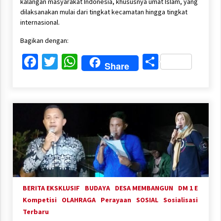
kalangan masyarakat Indonesia, khususnya umat Islam, yang
dilaksanakan mulai dari tingkat kecamatan hingga tingkat
internasional.
Bagikan dengan:
Facebook
Twitter
WhatsApp
Share
Share
BERITA EKSKLUSIF
BUDAYA
DESA MEMBANGUN
DM 1 E
Kompetisi
OLAHRAGA
Perayaan
SOSIAL
Sosialisasi
Terbaru