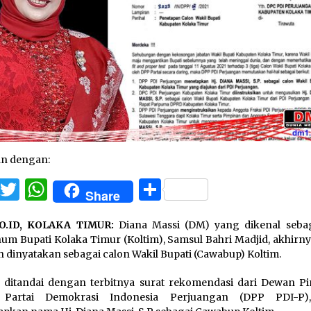
an dengan:
Facebook
Twitter
WhatsApp
Share
Share
O.ID, KOLAKA TIMUR:
Diana Massi (DM) yang dikenal sebaga
um Bupati Kolaka Timur (Koltim), Samsul Bahri Madjid, akhirny
h dinyatakan sebagai calon Wakil Bupati (Cawabup) Koltim.
u ditandai dengan terbitnya surat rekomendasi dari Dewan P
 Partai Demokrasi Indonesia Perjuangan (DPP PDI-P)