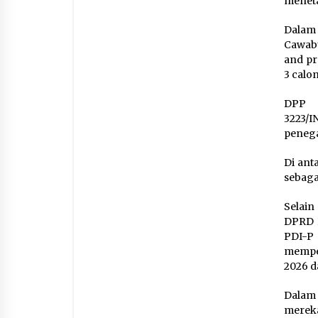
meneta
Dalam
Cawabu
and pr
3 calon
DPP 
3223/I
peneg
Di ant
sebaga
Selain
DPRD P
PDI-
memper
2026 d
Dalam
mereka