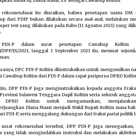
pkan nama Hj. Diana Massi, S.P sebagai Cawabup Koltim.
 rekomendasai itu diuraikan, bahwa penetapan nama DM 
p dari PDIP bukan dilakukan secara asal-asal, melainkan mela
oper test yang dilakukan pada Rabu (11 Agustus 2021) yang diik
.
PDI-P dalam surat penetapan Cawabup Koltim 
N/DPP/IX/2021, tanggal 1 September 2021 itu, memuat sejuml
asan.
aranya, DPC PDI-P Koltim diinstruksikan untuk mengusulkan 
i Cawabup Koltim dari PDI-P dalam rapat paripurna DPRD Kolti
 itu, DPP PDI-P juga menginstruksikan kepada anggota Fraks
rovinsi Sulawesi Tenggara Dapil Koltim serta seluruh anggota
P DPRD Koltim untuk mengamankan, menjalanka
juangkan Diana Massi menjadi Wakil Bupati Koltim masa bakt
ari PDI-P, serta menggalang dukungan dari fraksi partai politik 
 surat rekomendasi tersebut, DPP PDI-P juga menegaskan,
 yang tidak mengindahkan instruksi dan melakukan aktivitas