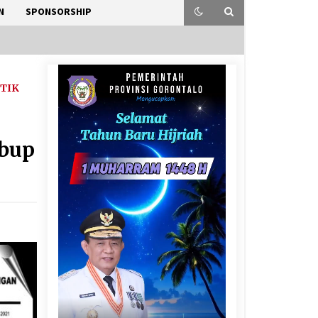
N
SPONSORSHIP
ITIK
abup