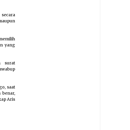
secara
 maupun
memilih
an yang
 surat
Cawabup
go, saat
 benar,
kap Aris