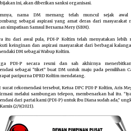
bijakan ini, akan diberikan sanksi organisasi.
lumnya, nama DM memang telah muncul sejak awal 
lombang sebagai aspirasi yang amat deras dari masyarakat
an simpatisan Samsul Bersama Mery (SBM).
a itu dari awal pula, PDI-P Koltim telah menyatakan lebih 
uti keinginan dan aspirasi masyarakat dari berbagai kalang
endaki DM sebagai Wabup Koltim.
gga PDI-P secara resmi dan sah akhirnya menerbitkan
ndasi sebagai “tiket” buat DM untuk maju pada pemilihan 
rapat paripurna DPRD Koltim mendatang.
t surat rekomendasi tersebut, Ketua DPC PDI-P Koltim, Aris Me
irmasi melalui sambungan telepon, membenarkan hal itu. “Iya
ndasi dari partai kami (PDI-P) untuk ibu Diana sudah ada,” ung
Kamis (2/9/2021).