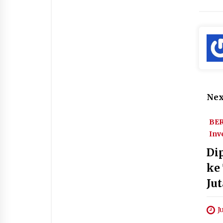
Nex
BER
Inv
Di
ke
Jut
J