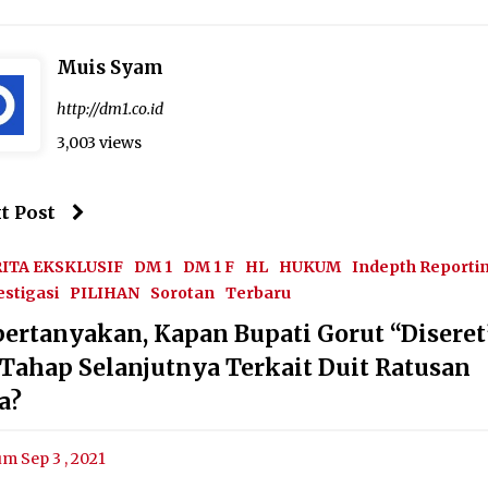
Muis Syam
http://dm1.co.id
3,003 views
t Post
ITA EKSKLUSIF
DM 1
DM 1 F
HL
HUKUM
Indepth Reporti
estigasi
PILIHAN
Sorotan
Terbaru
pertanyakan, Kapan Bupati Gorut “Diseret
 Tahap Selanjutnya Terkait Duit Ratusan
a?
um Sep 3 , 2021