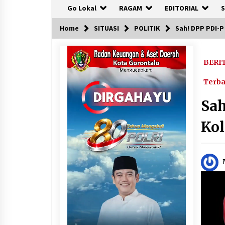
Go Lokal
RAGAM
EDITORIAL
S
Home
SITUASI
POLITIK
Sah! DPP PDI-
BERI
Terb
Sa
Ko