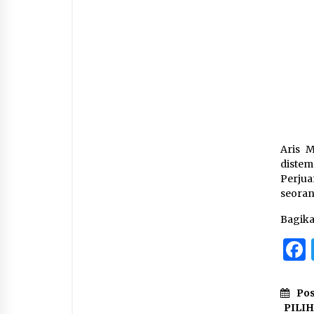
Aris 
distem
Perju
seoran
Bagik
Pos
PILI