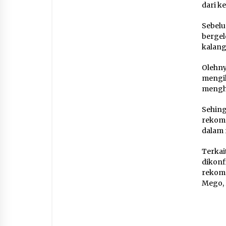
dari ke
Sebe
berge
kalang
Olehny
mengik
mengh
Sehin
rekome
dalam 
Terkai
dikonf
rekome
Mego, 