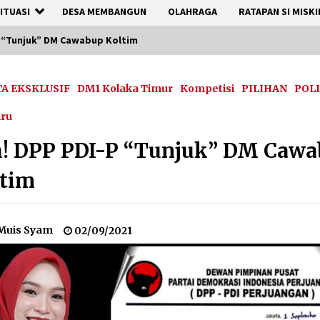
ITUASI
DESA MEMBANGUN
OLAHRAGA
RATAPAN SI MISKI
P “Tunjuk” DM Cawabup Koltim
TA EKSKLUSIF
DM1 Kolaka Timur
Kompetisi
PILIHAN
POL
aru
h! DPP PDI-P “Tunjuk” DM Caw
ltim
Muis Syam
02/09/2021