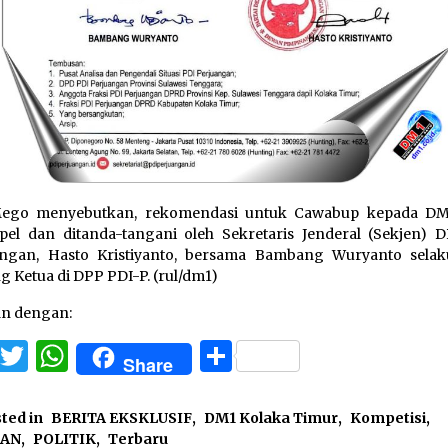
Mego menyebutkan, rekomendasi untuk Cawabup kepada D
pel dan ditanda-tangani oleh Sekretaris Jenderal (Sekjen) 
angan, Hasto Kristiyanto, bersama Bambang Wuryanto selak
g Ketua di DPP PDI-P. (rul/dm1)
an dengan:
Facebook
Twitter
WhatsApp
Share
Share
ted in
BERITA EKSKLUSIF
,
DM1 Kolaka Timur
,
Kompetisi
,
HAN
,
POLITIK
,
Terbaru