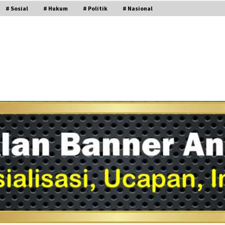
# Sosial
# Hukum
# Politik
# Nasional