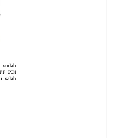
M sudah
DPP PDI
u salah