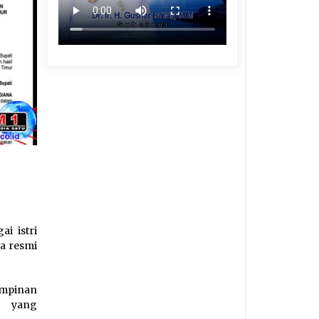
i istri
a resmi
impinan
, yang