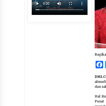
Bagik
DM1.C
almarh
dan sa
Hal it
Pusat