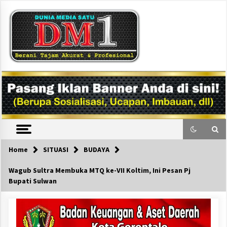
Skip
to
content
DM1
Home
SITUASI
BUDAYA
Wagub Sultra Membuka MTQ ke-VII Koltim, Ini Pesan Pj
Bupati Sulwan