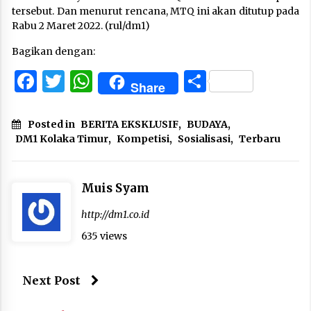
tersebut. Dan menurut rencana, MTQ ini akan ditutup pada
Rabu 2 Maret 2022. (rul/dm1)
Bagikan dengan:
Facebook
Twitter
WhatsApp
Share
Share
Posted in
BERITA EKSKLUSIF
,
BUDAYA
,
DM1 Kolaka Timur
,
Kompetisi
,
Sosialisasi
,
Terbaru
Muis Syam
http://dm1.co.id
635 views
Next Post