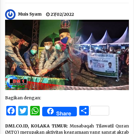
Muis Syam
27/02/2022
Bagikan dengan:
Facebook
Twitter
WhatsApp
Share
Share
DM1.CO.ID, KOLAKA TIMUR:
Musabaqah Tilawatil Quran
(MTQ) merupakan aktivitas keagamaan yang sangat akrab