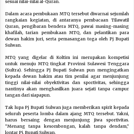
sesuai nilai-nilai al-Quran.
Dalam acara pembukaan MTQ tersebut diwarnai sejumlah
rangkaian kegiatan, di antaranya pembacaan Tilawatil
Quran, pengibaran bendera MTQ, pawai masing-masing
khafilah, tarian pembukaan MTQ, dan pelantikan para
dewan hakim juri, serta pemasangan toga oleh Pj Bupati
Sulwan.
MTQ yang digelar di Koltim ini merupakan kompetisi
untuk menuju MTQ tingkat Provinsi Sulawesi Tenggara
(Sultra). Sehingga Pj Bupati Sulwan pun mengingatkan
kepada dewan hakim atau tim penilai agar menjunjung
tinggi nilai-nilai obyektivitas dan sportivitas, sehingga
nantinya akan menghasilkan juara sejati tanpa campur
tangan dari siapapun.
Tak lupa Pj Bupati Sulwan juga memberikan spirit kepada
seluruh peserta lomba dalam ajang MTQ tersebut. Yakni,
harus bersaing dengan menjunjung jiwa sportivitas.
“Menang tanpa kesombongan, kalah tanpa dendam,”
lontar Pj. Bupati Sulwan.