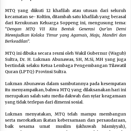
MTQ yang diikuti 12 khafilah atau utusan dari seluruh
kecamatan se- Koltim, ditambah satu khafilah yang berasal
dari Kerukunan Keluarga Soppeng ini, mengusung tema:
“
Dengan MTQ VII Kita Bentuk Generasi Qur’an Demi
Mewujudkan Kolaka Timur yang Agamais, Maju, Mandiri dan
Berkeadilan
”.
MTQ ini dibuka secara resmi oleh Wakil Gubernur (Wagub)
Sultra, Dr. H. Lukman Abunawas, SH, M.Si, MH yang juga
bertindak selaku Ketua Lembaga Pengembangan Tilawatil
Quran (LPTQ) Provinsi Sultra.
Lukman Abunawas dalam sambutannya pada kesempatan
itu menyampaikan, bahwa MTQ yang dilaksanakan hari ini
merupakan salah satu media dakwah dan syiar keagamaan
yang tidak terlepas dari dimensi sosial.
Lukman menyatakan, MTQ telah mampu membangun
serta merekatkan ikatan kebersamaan dan persaudaraan,
baik sesama umat muslim (ukhuwah Islamiyyah),