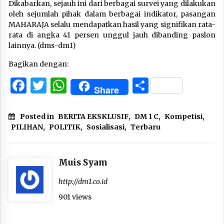
Dikabarkan, sejauh ini dari berbagai survei yang dilakukan
oleh sejumlah pihak dalam berbagai indikator, pasangan
MAHARAJA selalu mendapatkan hasil yang signifikan rata-
rata di angka 41 persen unggul jauh dibanding paslon
lainnya. (dms-dm1)
Bagikan dengan:
Facebook
Twitter
WhatsApp
Share
Share
Posted in
BERITA EKSKLUSIF
,
DM 1 C
,
Kompetisi
,
PILIHAN
,
POLITIK
,
Sosialisasi
,
Terbaru
Muis Syam
http://dm1.co.id
901 views