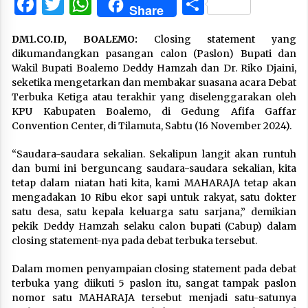
Facebook
Twitter
WhatsApp
Share
Share
DM1.CO.ID,
BOALEMO:
Closing statement yang
dikumandangkan pasangan calon (Paslon) Bupati dan
Wakil Bupati Boalemo Deddy Hamzah dan Dr. Riko Djaini,
seketika mengetarkan dan membakar suasana acara Debat
Terbuka Ketiga atau terakhir yang diselenggarakan oleh
KPU Kabupaten Boalemo, di Gedung Afifa Gaffar
Convention Center, di Tilamuta, Sabtu (16 November 2024).
“Saudara-saudara sekalian. Sekalipun langit akan runtuh
dan bumi ini berguncang saudara-saudara sekalian, kita
tetap dalam niatan hati kita, kami MAHARAJA tetap akan
mengadakan 10 Ribu ekor sapi untuk rakyat, satu dokter
satu desa, satu kepala keluarga satu sarjana,” demikian
pekik Deddy Hamzah selaku calon bupati (Cabup) dalam
closing statement-nya pada debat terbuka tersebut.
Dalam momen penyampaian closing statement pada debat
terbuka yang diikuti 5 paslon itu, sangat tampak paslon
nomor satu MAHARAJA tersebut menjadi satu-satunya