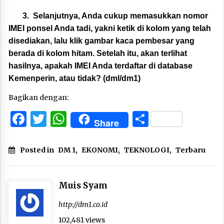
3.
Selanjutnya, Anda cukup memasukkan nomor
IMEI ponsel Anda tadi, yakni ketik di kolom yang telah
disediakan, lalu klik gambar kaca pembesar yang
berada di kolom hitam. Setelah itu, akan terlihat
hasilnya, apakah IMEI Anda terdaftar di database
Kemenperin, atau tidak? (dml/dm1)
Bagikan dengan:
Facebook
Twitter
WhatsApp
Share
Share
Posted in
DM 1
,
EKONOMI
,
TEKNOLOGI
,
Terbaru
Muis Syam
http://dm1.co.id
102,481 views