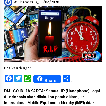
Muis Syam
16/04/2020
Bagikan dengan:
Facebook
Twitter
WhatsApp
Share
Share
DM1.CO.ID, JAKARTA:
Semua HP (Handphone) ilegal
di Indonesia akan dilakukan pemblokiran jika
International Mobile Equipment Identity (IMEI) tidak