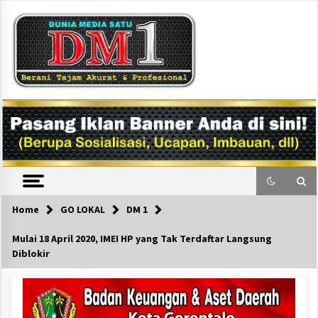
Skip
to
content
DM1
Home
GO LOKAL
DM 1
Mulai 18 April 2020, IMEI HP yang Tak Terdaftar Langsung
Diblokir