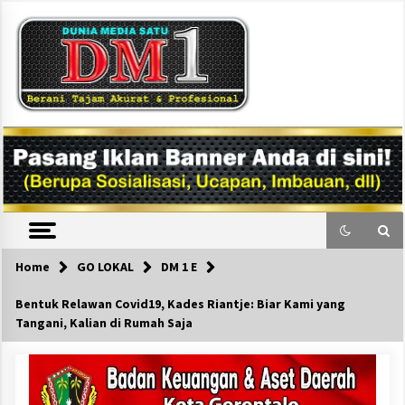
Skip
to
content
DM1
Home
GO LOKAL
DM 1 E
Bentuk Relawan Covid19, Kades Riantje: Biar Kami yang
Tangani, Kalian di Rumah Saja