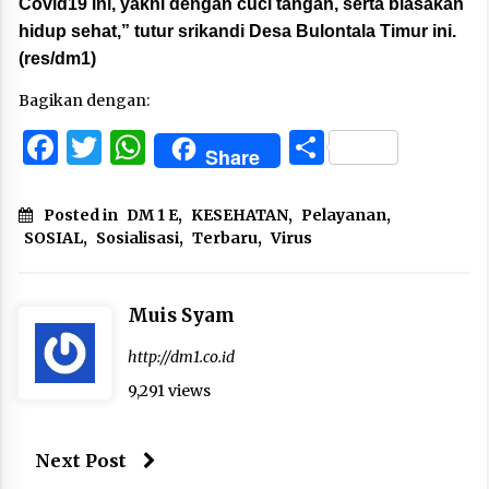
Covid19 ini, yakni dengan cuci tangan, serta biasakan
hidup sehat,” tutur srikandi Desa Bulontala Timur ini.
(res/dm1)
Bagikan dengan:
Facebook
Twitter
WhatsApp
Share
Share
Posted in
DM 1 E
,
KESEHATAN
,
Pelayanan
,
SOSIAL
,
Sosialisasi
,
Terbaru
,
Virus
Muis Syam
http://dm1.co.id
9,291 views
Next Post