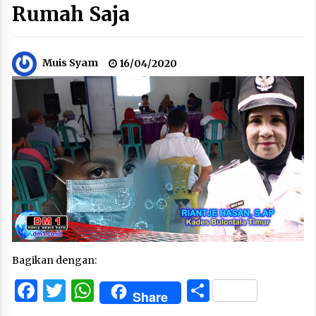
Rumah Saja
Muis Syam
16/04/2020
Bagikan dengan:
Facebook
Twitter
WhatsApp
Share
Share