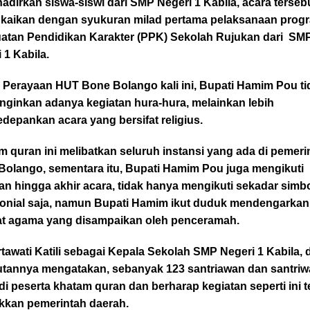
dirkan siswa-siswi dari SMP Negeri 1 Kabila, acara terseb
gkaikan dengan syukuran milad pertama pelaksanaan prog
atan Pendidikan Karakter (PPK) Sekolah Rujukan dari SM
 1 Kabila.
 Perayaan HUT Bone Bolango kali ini, Bupati Hamim Pou ti
nginkan adanya kegiatan hura-hura, melainkan lebih
epankan acara yang bersifat religius.
 quran ini melibatkan seluruh instansi yang ada di pemeri
Bolango, sementara itu, Bupati Hamim Pou juga mengikuti
an hingga akhir acara, tidak hanya mengikuti sekadar simb
onial saja, namun Bupati Hamim ikut duduk mendengarkan
at agama yang disampaikan oleh penceramah.
rtawati Katili sebagai Kepala Sekolah SMP Negeri 1 Kabila,
tannya mengatakan, sebanyak 123 santriawan dan santriwa
i peserta khatam quran dan berharap kegiatan seperti ini t
akkan pemerintah daerah.