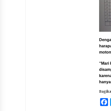
Denga
harap
moton
“Mari 
disam
karena
hanya
Bagik