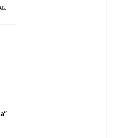
AL
,
a"