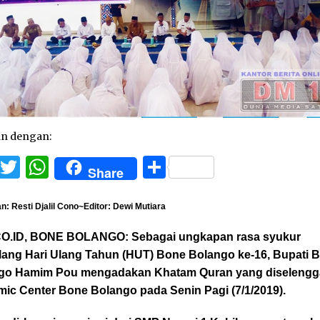
an dengan:
Facebook
Twitter
WhatsApp
Share
Share
: Resti Djalil Cono~Editor: Dewi Mutiara
O.ID, BONE BOLANGO:
Sebagai ungkapan rasa syukur
lang Hari Ulang Tahun (HUT) Bone Bolango ke-16, Bupati 
go Hamim Pou mengadakan Khatam Quran yang diselengg
amic Center Bone Bolango pada Senin Pagi (7/1/2019).