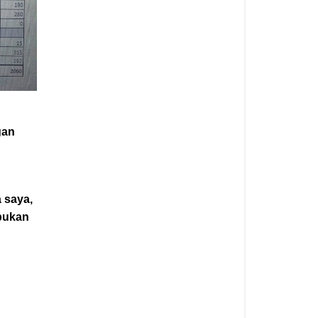
gan
 saya,
 bukan