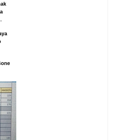
hak
ya
.
saya
p
 Bone