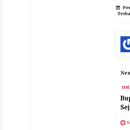
Pos
Terb
Nex
DM 
Bu
Se
S