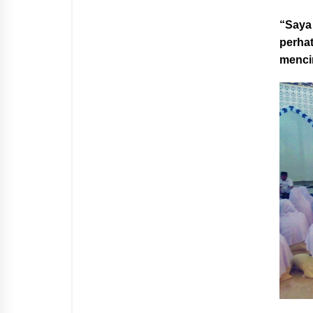
“Saya 
perhat
mencin