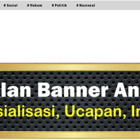
# Sosial
# Hukum
# Politik
# Nasional