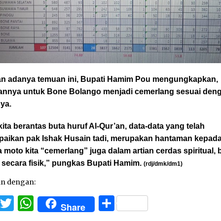
n adanya temuan ini, Bupati Hamim Pou mengungkapkan,
annya untuk Bone Bolango menjadi cemerlang sesuai den
ya.
kita berantas buta huruf Al-Qur’an, data-data yang telah
paikan pak Ishak Husain tadi, merupakan hantaman kepada
 moto kita “cemerlang” juga dalam artian cerdas spiritual,
 secara fisik,” pungkas Bupati Hamim.
(rdj/dmk/dm1)
an dengan:
Facebook
Twitter
WhatsApp
Share
Share