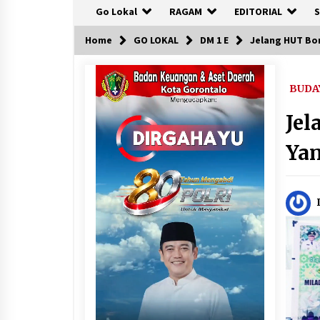
Go Lokal
RAGAM
EDITORIAL
S
Home
GO LOKAL
DM 1 E
Jelang HUT Bon
BUDA
Jel
Ya