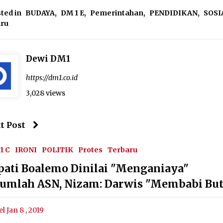
ted in
BUDAYA
,
DM 1 E
,
Pemerintahan
,
PENDIDIKAN
,
SOSI
aru
Dewi DM1
https://dm1.co.id
3,028 views
t Post
1 C
IRONI
POLITIK
Protes
Terbaru
pati Boalemo Dinilai "Menganiaya"
jumlah ASN, Nizam: Darwis "Membabi But
el Jan 8 , 2019