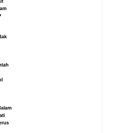
ut
ram
P
dak
ntah
ol
 dalam
ti
erus