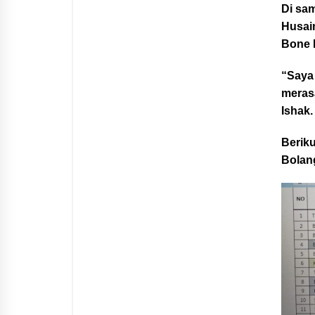
Di sa
Husai
Bone 
“Saya 
merasa
Ishak.
Beriku
Bolan