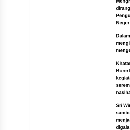
Mengha
diran
Pengu
Negeri
Dalam
mengi
menged
Khatam
Bone 
kegiat
serem
nasih
Sri Wi
sambu
menjad
digal