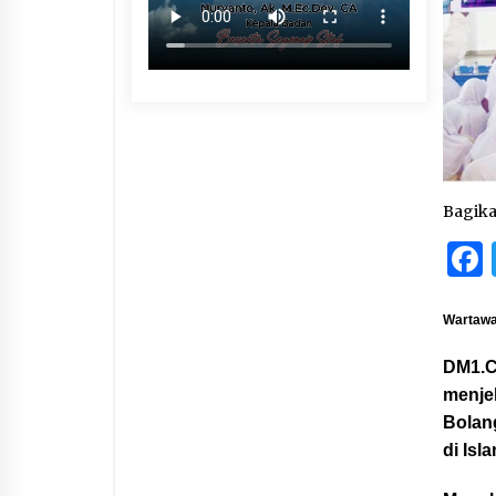
Bagik
Wartawan
DM1.C
menje
Bolan
di Isl