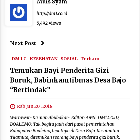
Muis Syam
http://dm1.co.id
5,492 views
Next Post
DM 1 C
KESEHATAN
SOSIAL
Terbaru
Temukan Bayi Penderita Gizi
Buruk, Babinkamtibmas Desa Bajo
“Bertindak”
Rab Jun 20 , 2018
Wartawan: Kisman Abubakar~ Editor: AMS| DM1.CO.ID,
BOALEMO: Tak begitu jauh dari pusat pemerintahan
Kabupaten Boalemo, tepatnya di Desa Bajo, Kecamatan
Tilamuta, ditemukan seorang bayi penderita gizi buruk.