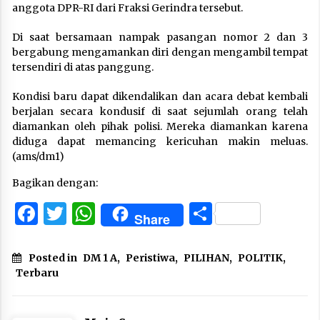
anggota DPR-RI dari Fraksi Gerindra tersebut.
Di saat bersamaan nampak pasangan nomor 2 dan 3
bergabung mengamankan diri dengan mengambil tempat
tersendiri di atas panggung.
Kondisi baru dapat dikendalikan dan acara debat kembali
berjalan secara kondusif di saat sejumlah orang telah
diamankan oleh pihak polisi. Mereka diamankan karena
diduga dapat memancing kericuhan makin meluas.
(ams/dm1)
Bagikan dengan:
Facebook
Twitter
WhatsApp
Share
Share
Posted in
DM 1 A
,
Peristiwa
,
PILIHAN
,
POLITIK
,
Terbaru