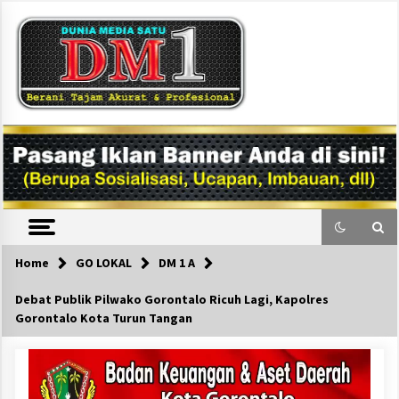
Skip
to
content
DM1
Home
GO LOKAL
DM 1 A
Debat Publik Pilwako Gorontalo Ricuh Lagi, Kapolres
Gorontalo Kota Turun Tangan