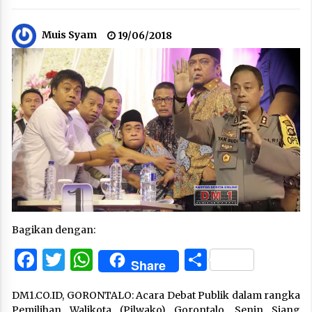
Muis Syam
19/06/2018
Bagikan dengan:
Facebook
Twitter
WhatsApp
Share
Share
DM1.CO.ID, GORONTALO: Acara Debat Publik dalam rangka
Pemilihan Walikota (Pilwako) Gorontalo, Senin Siang