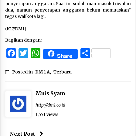
penyerapan anggaran. Saat ini sudah mau masuk triwulan
dua, namun penyerapan anggaran belum memuaskan”
tegas Walikota lagi.
(K17/DM1)
Bagikan dengan:
Facebook
Twitter
WhatsApp
Share
Share
Posted in
DM 1 A
,
Terbaru
Muis Syam
http://dm1.co.id
1,571 views
Next Post