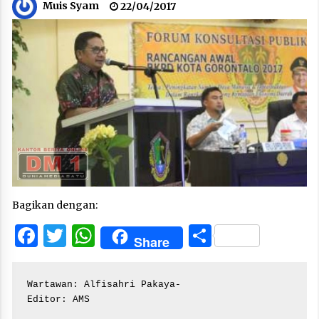
Muis Syam
22/04/2017
Bagikan dengan:
Facebook
Twitter
WhatsApp
Share
Share
Wartawan: Alfisahri Pakaya-

Editor: AMS