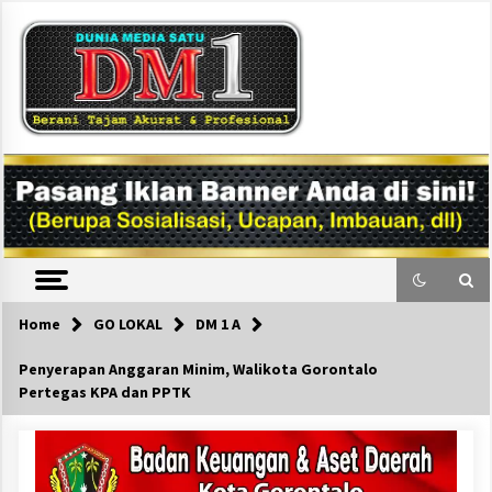
Skip
to
content
DM1
Home
GO LOKAL
DM 1 A
Penyerapan Anggaran Minim, Walikota Gorontalo
Pertegas KPA dan PPTK