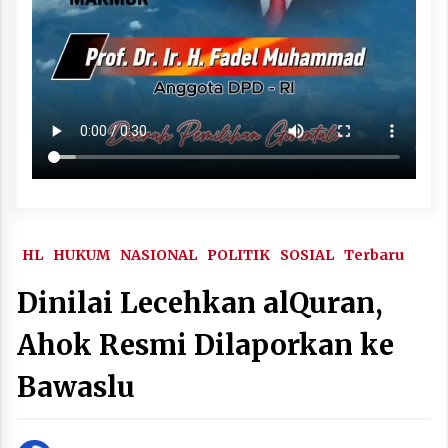
HL
HUKUM
NASIONAL
POLITIK
SOSIAL
Terbaru
Dinilai Lecehkan alQuran,
Ahok Resmi Dilaporkan ke
Bawaslu