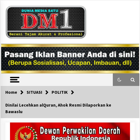
Skip
to
content
DM1
Home
SITUASI
POLITIK
Dinilai Lecehkan alQuran, Ahok Resmi Dilaporkan ke
Bawaslu