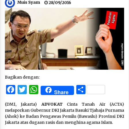
Muis Syam
28/09/2016
Bagikan dengan:
Facebook
Twitter
WhatsApp
Share
Share
(DM1, Jakarta)
ADVOKAT
Cinta Tanah Air (ACTA)
melaporkan Gubernur DKI Jakarta Basuki Tjahaja Purnama
(Ahok) ke Badan Pengawas Pemilu (Bawaslu) Provinsi DKI
Jakarta atas dugaan rasis dan menghina agama Islam.