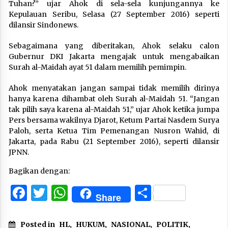
Tuhan?” ujar Ahok di sela-sela kunjungannya ke
Kepulauan Seribu, Selasa (27 September 2016) seperti
dilansir Sindonews.
Sebagaimana yang diberitakan, Ahok selaku calon
Gubernur DKI Jakarta mengajak untuk mengabaikan
Surah al-Maidah ayat 51 dalam memilih pemimpin.
Ahok menyatakan jangan sampai tidak memilih dirinya
hanya karena dihambat oleh Surah al-Maidah 51. “Jangan
tak pilih saya karena al-Maidah 51,” ujar Ahok ketika jumpa
Pers bersama wakilnya Djarot, Ketum Partai Nasdem Surya
Paloh, serta Ketua Tim Pemenangan Nusron Wahid, di
Jakarta, pada Rabu (21 September 2016), seperti dilansir
JPNN.
Bagikan dengan:
Facebook
Twitter
WhatsApp
Share
Share
Posted in
HL
,
HUKUM
,
NASIONAL
,
POLITIK
,