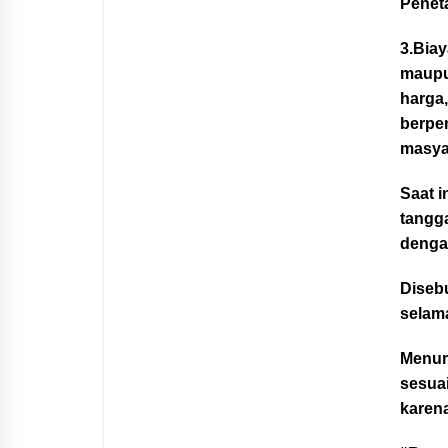
Peneta
3.Biay
maupu
harga
berpe
masya
Saat i
tangg
dengan
Disebu
selama
Menur
sesua
karen