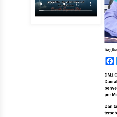
Bagik
DM1.C
Daera
penyes
per Me
Dan t
terse