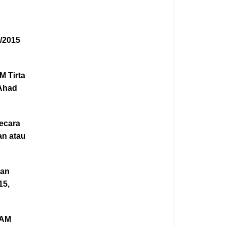
9/2015
M Tirta
 Ahad
ecara
an atau
uan
15,
DAM