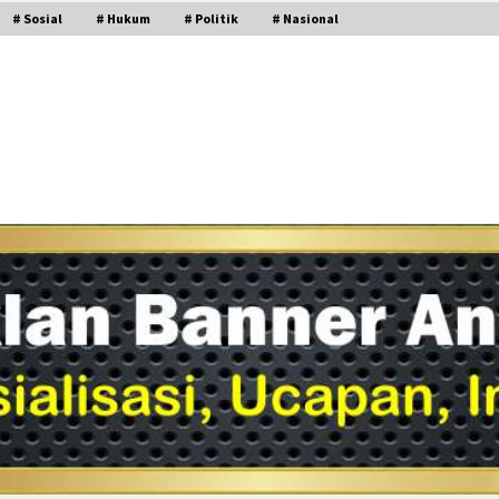
# Sosial
# Hukum
# Politik
# Nasional