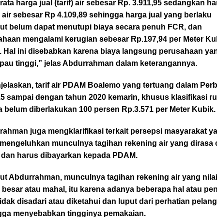
rata harga jual (tarif) air sebesar Rp. 3.911,95 sedangkan h
air sebesar Rp 4.109,89 sehingga harga jual yang berlaku
but belum dapat menutupi biaya secara penuh FCR, dan
ahaan mengalami kerugian sebesar Rp.197,94 per Meter Kub
l. Hal ini disebabkan karena biaya langsung perusahaan ya
mpau tinggi,” jelas Abdurrahman dalam keterangannya.
jelaskan, tarif air PDAM Boalemo yang tertuang dalam Per
15 sampai dengan tahun 2020 kemarin, khusus klasifikasi 
 belum diberlakukan 100 persen Rp.3.571 per Meter Kubik.
ahman juga mengklarifikasi terkait persepsi masyarakat y
 mengeluhkan munculnya tagihan rekening air yang dirasa
 dan harus dibayarkan kepada PDAM.
ut Abdurrahman, munculnya tagihan rekening air yang nila
 besar atau mahal, itu karena adanya beberapa hal atau p
idak disadari atau diketahui dan luput dari perhatian pelan
gga menyebabkan tingginya pemakaian.