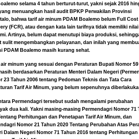
Boalemo selama 4 tahun berturut-turut, yakni sejak 2016 hi
 yang menuangkan hasil audit BPKP Perwakilan Provinsi
talo, bahwa tarif air minum PDAM Boalemo belum Full Cost
ry (FCR), atau dengan kata lain tarifnya tidak memiliki nilai
mi. Artinya, belum dapat menutupi biaya produksi, sehingg
t sulit mengembangkan pelayanan, dan inilah yang membu
si PDAM Boalemo masih kurang sehat.
if air minum yang sesuai dengan Peraturan Bupati Nomor 5
masih berdasarkan Peraturan Menteri Dalam Negeri (Permen
 23 Tahun 2006 tentang Pedoman Teknis dan Tata Cara
turan Tarif Air Minum, yang belum sepenuhnya diberlakuka
tara Permendagri tersebut sudah mengalami perubahan
yak dua kali. Yakni masing-masing Permendagri Nomor 71
Tentang Perhitungan dan Penetapan Tarif Air Minum, dan
ndagri Nomor 21 Tahun 2020 Tentang Perubahan Atas Per
ri Dalam Negeri Nomor 71 Tahun 2016 tentang Perhitungan