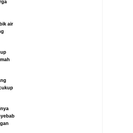
arga
ik air
ng
bup
rumah
ang
 cukup
inya
enyebab
ggan