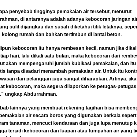
apa penyebab tingginya pemakaian air tersebut, menurut
ahman, di antaranya adalah adanya kebocoran jaringan air
ang sulit dijangkau dan susah diketahui titik letaknya, seper
 kolong rumah dan bahkan tertimbun di lantai beton.
ipun kebocoran itu hanya rembesan kecil, namun jika dikal
tiap hari, lalu dikali satu bulan, maka kebocoran dari rembe
but akan mempengaruhi jumlah kubikasi pemakaian, dan itu
is tanpa disadari menambah pemakaian air. Untuk itu kont
asan dari pelanggan juga sangat diharapkan. Artinya, jika
pat kebocoran, maka segera dilaporkan ke petugas-petugas
” ungkap Abdurrahman.
bab lainnya yang membuat rekening tagihan bisa memben
pemakaian air secara boros yang digunakan berkala sepert
ram tanaman, mencuci kendaraan dan juga lupa menutup kr
ga terjadi kebocoran dan luapan atau tumpahan air yang t