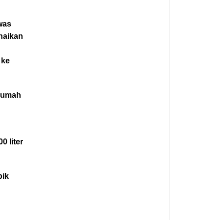
awas
naikan
 ke
 rumah
0 liter
bik