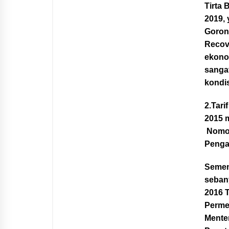
Tirta 
2019,
Goron
Recove
ekono
sanga
kondi
2.Tar
2015 
Nomor
Penga
Semen
seban
2016 
Perme
Mente