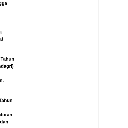
ngga
a
at
9 Tahun
dagri)
n.
 Tahun
aturan
 dan