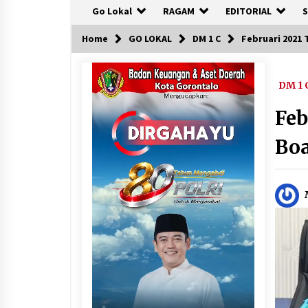
Go Lokal
RAGAM
EDITORIAL
S
Home
GO LOKAL
DM 1 C
Februari 2021 
DM 1 
Feb
Boa