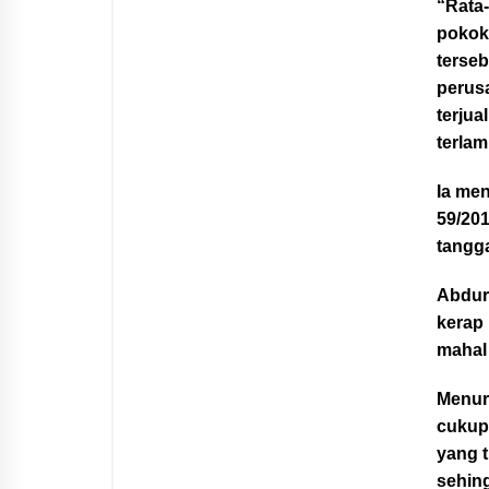
“Rata-
pokok 
terse
perus
terjua
terla
Ia men
59/20
tangga
Abdurr
kerap
mahal
Menur
cukup
yang t
sehin