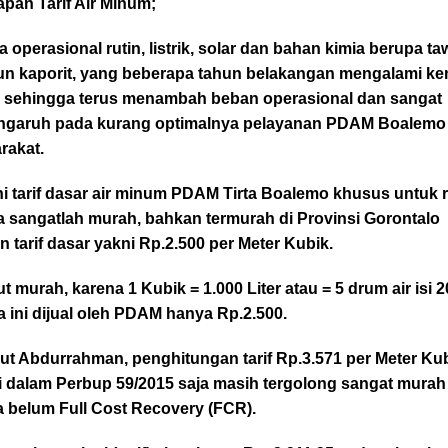
pan Tarif Air Minum;
a operasional rutin, listrik, solar dan bahan kimia berupa t
n kaporit, yang beberapa tahun belakangan mengalami ke
, sehingga terus menambah beban operasional dan sangat
ngaruh pada kurang optimalnya pelayanan PDAM Boalemo
rakat.
ni tarif dasar air minum PDAM Tirta Boalemo khusus untuk
a sangatlah murah, bahkan termurah di Provinsi Gorontalo
 tarif dasar yakni Rp.2.500 per Meter Kubik.
t murah, karena 1 Kubik = 1.000 Liter atau = 5 drum air isi 20
 ini dijual oleh PDAM hanya Rp.2.500.
ut Abdurrahman, penghitungan tarif Rp.3.571 per Meter Ku
i dalam Perbup 59/2015 saja masih tergolong sangat murah
a belum Full Cost Recovery (FCR).