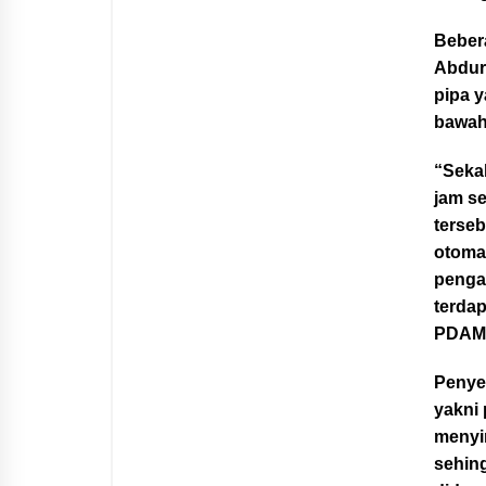
Beber
Abdurr
pipa y
bawah
“Sekal
jam se
terse
otomat
pengaw
terda
PDAM,
Penye
yakni 
menyi
sehing