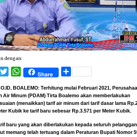
an dengan:
Facebook
Twitter
WhatsApp
Share
Share
O.ID, BOALEMO:
Terhitung mulai Februari 2021, Perusaha
h Air Minum (PDAM) Tirta Boalemo akan memberlakukan
uaian (menaikkan) tarif air minum dari tarif dasar lama Rp.
ter Kubik ke tarif baru sebesar Rp.3.571 per Meter Kubik.
arif baru yang akan diberlakukan kepada seluruh pelangga
but memang telah tertuang dalam Peraturan Bupati Nomor 5