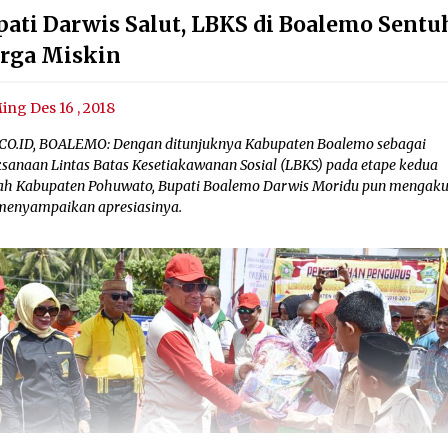
pati Darwis Salut, LBKS di Boalemo Sentu
rga Miskin
ing Des 16 , 2018
CO.ID, BOALEMO: Dengan ditunjuknya Kabupaten Boalemo sebagai
ksanaan Lintas Batas Kesetiakawanan Sosial (LBKS) pada etape kedua
lah Kabupaten Pohuwato, Bupati Boalemo Darwis Moridu pun mengaku
menyampaikan apresiasinya.