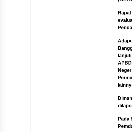
Rapat 
evalu
Penda
Adapu
Bangg
lanjut
APBD 
Neger
Perme
lainny
Dimana
dilap
Pada 
Pemda