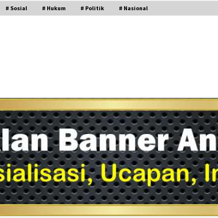
# Sosial
# Hukum
# Politik
# Nasional