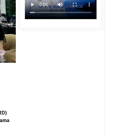
RD)
sama