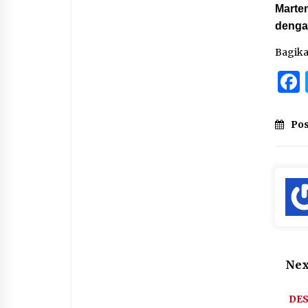
Marten
denga
Bagik
Pos
Nex
DE