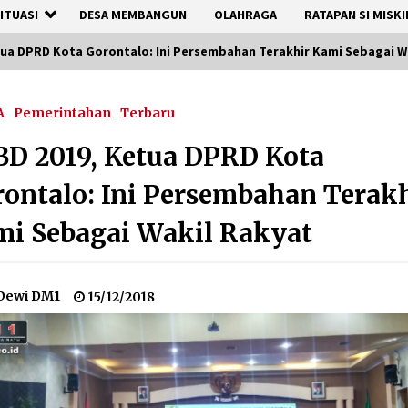
ITUASI
DESA MEMBANGUN
OLAHRAGA
RATAPAN SI MISKI
tua DPRD Kota Gorontalo: Ini Persembahan Terakhir Kami Sebagai W
A
Pemerintahan
Terbaru
D 2019, Ketua DPRD Kota
ontalo: Ini Persembahan Terak
i Sebagai Wakil Rakyat
Dewi DM1
15/12/2018