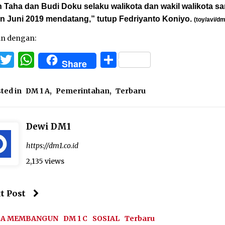
 Taha dan Budi Doku selaku walikota dan wakil walikota s
n Juni 2019 mendatang,” tutup Fedriyanto Koniyo.
(toy/avi/d
an dengan:
Facebook
Twitter
WhatsApp
Share
Share
ted in
DM 1 A
,
Pemerintahan
,
Terbaru
Dewi DM1
https://dm1.co.id
2,135 views
t Post
SA MEMBANGUN
DM 1 C
SOSIAL
Terbaru