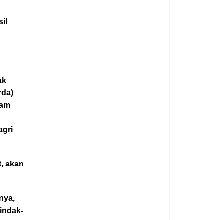
il
ak
rda)
lam
agri
t, akan
nya,
indak-