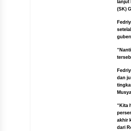
lanjut
(SK) 
Fedri
setela
guber
“Nanti
terseb
Fedri
dan j
tingka
Musya
“Kita
persem
akhir
dari 