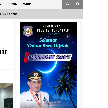
N
SPONSORSHIP
akil Rakyat
hir