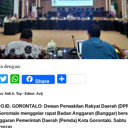
an dengan:
Facebook
Twitter
WhatsApp
Share
Share
: Aldi A. Toy~ Editor: Avi|
CO.ID, GORONTALO:
Dewan Perwakilan Rakyat Daerah (DP
Gorontalo menggelar rapat Badan Anggaran (Banggar) ber
nggaran Pemerintah Daerah (Pemda) Kota Gorontalo, Sabtu
/2018).