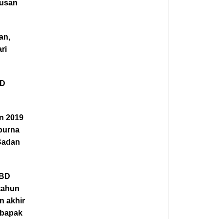
tusan
an,
ri
BD
n 2019
purna
 Badan
PBD
 tahun
n akhir
 bapak