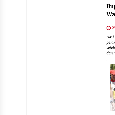
Bu
Wa
M
DM1.
pela
sete
dan 