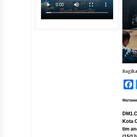
Bagik
Wartawan
DM1.
Kota 
tim a
(15/12