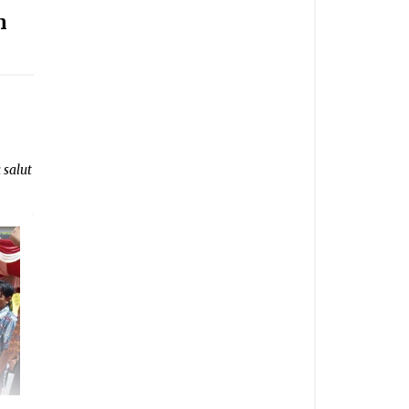
h
 salut