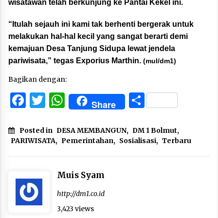
wisatawan telah berkunjung ke Pantai Kekel ini.
“Itulah sejauh ini kami tak berhenti bergerak untuk
melakukan hal-hal kecil yang sangat berarti demi
kemajuan Desa Tanjung Sidupa lewat jendela
pariwisata,” tegas Exporius Marthin.
(mul/dm1)
Bagikan dengan:
Facebook
Twitter
WhatsApp
Share
Share
Posted in
DESA MEMBANGUN
,
DM 1 Bolmut
,
PARIWISATA
,
Pemerintahan
,
Sosialisasi
,
Terbaru
Muis Syam
http://dm1.co.id
3,423 views