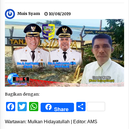
Muis Syam
10/08/2019
Bagikan dengan:
Facebook
Twitter
WhatsApp
Share
Share
Wartawan: Mulkan Hidayatullah | Editor: AMS