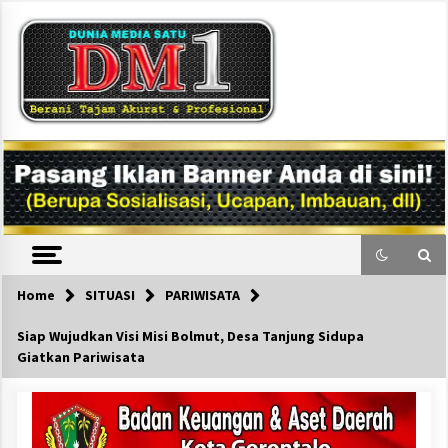
Skip
to
content
DM1
Home
SITUASI
PARIWISATA
Siap Wujudkan Visi Misi Bolmut, Desa Tanjung Sidupa
Giatkan Pariwisata