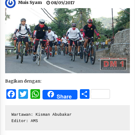
Muis Syam
08/05/2017
Bagikan dengan:
Facebook
Twitter
WhatsApp
Share
Share
Wartawan: Kisman Abubakar

Editor: AMS