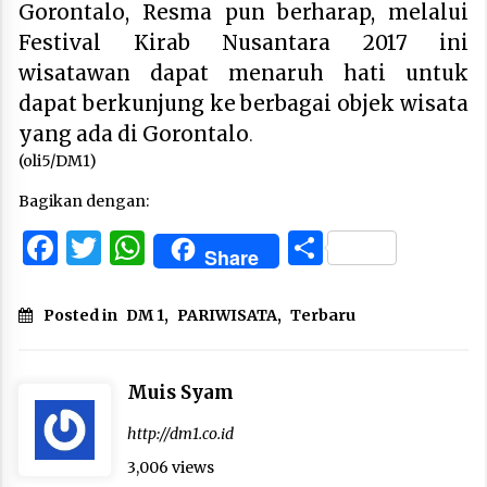
Gorontalo, Resma pun berharap, melalui
Festival Kirab Nusantara 2017 ini
wisatawan dapat menaruh hati untuk
dapat berkunjung ke berbagai objek wisata
yang ada di Gorontalo
.
(oli5/DM1)
Bagikan dengan:
Facebook
Twitter
WhatsApp
Share
Share
Posted in
DM 1
,
PARIWISATA
,
Terbaru
Muis Syam
http://dm1.co.id
3,006 views