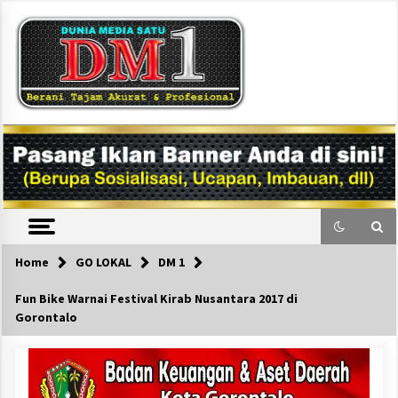
Skip
to
content
DM1
Home
GO LOKAL
DM 1
Fun Bike Warnai Festival Kirab Nusantara 2017 di
Gorontalo