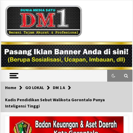
Skip
to
content
DM1
Home
GO LOKAL
DM 1 A
Kadis Pendidikan Sebut Walikota Gorontalo Punya
Inteligensi Tinggi