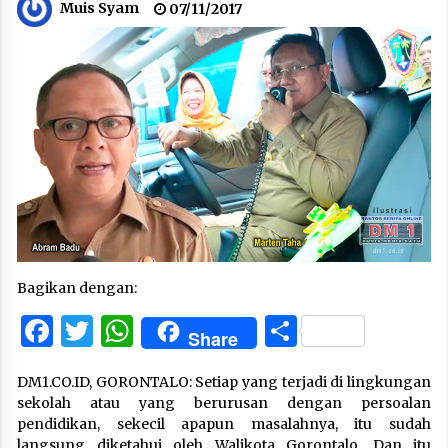
Muis Syam
07/11/2017
Bagikan dengan:
Facebook
Twitter
WhatsApp
Share
Share
DM1.CO.ID, GORONTALO: Setiap yang terjadi di lingkungan
sekolah atau yang berurusan dengan persoalan
pendidikan, sekecil apapun masalahnya, itu sudah
langsung diketahui oleh Walikota Gorontalo. Dan itu