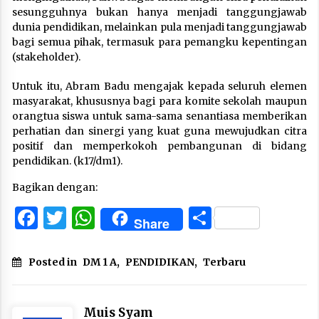
sesungguhnya bukan hanya menjadi tanggungjawab
dunia pendidikan, melainkan pula menjadi tanggungjawab
bagi semua pihak, termasuk para pemangku kepentingan
(stakeholder).
Untuk itu, Abram Badu mengajak kepada seluruh elemen
masyarakat, khususnya bagi para komite sekolah maupun
orangtua siswa untuk sama-sama senantiasa memberikan
perhatian dan sinergi yang kuat guna mewujudkan citra
positif dan memperkokoh pembangunan di bidang
pendidikan. (k17/dm1).
Bagikan dengan:
Facebook
Twitter
WhatsApp
Share
Share
Posted in
DM 1 A
,
PENDIDIKAN
,
Terbaru
Muis Syam