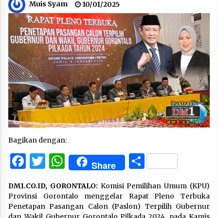
Muis Syam
10/01/2025
Bagikan dengan:
Facebook
Twitter
WhatsApp
Share
Share
DM1.CO.ID,
GORONTALO:
Komisi Pemilihan Umum (KPU)
Provinsi Gorontalo menggelar Rapat Pleno Terbuka
Penetapan Pasangan Calon (Paslon) Terpilih Gubernur
dan Wakil Gubernur Gorontalo Pilkada 2024, pada Kamis