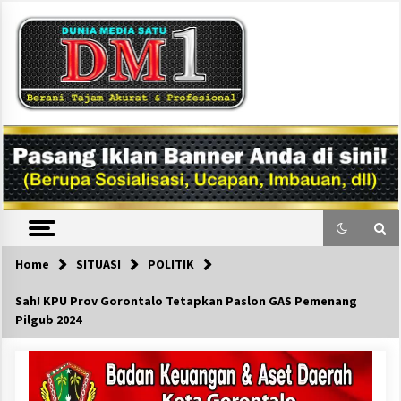
Skip
to
content
DM1
Home
SITUASI
POLITIK
Sah! KPU Prov Gorontalo Tetapkan Paslon GAS Pemenang
Pilgub 2024