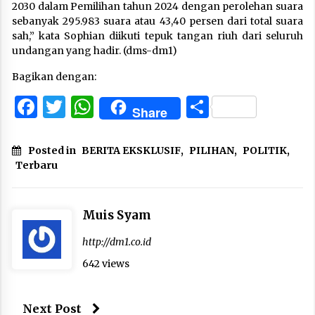
2030 dalam Pemilihan tahun 2024 dengan perolehan suara
sebanyak 295.983 suara atau 43,40 persen dari total suara
sah,” kata Sophian diikuti tepuk tangan riuh dari seluruh
undangan yang hadir. (dms-dm1)
Bagikan dengan:
Facebook
Twitter
WhatsApp
Share
Share
Posted in
BERITA EKSKLUSIF
,
PILIHAN
,
POLITIK
,
Terbaru
Muis Syam
http://dm1.co.id
642 views
Next Post