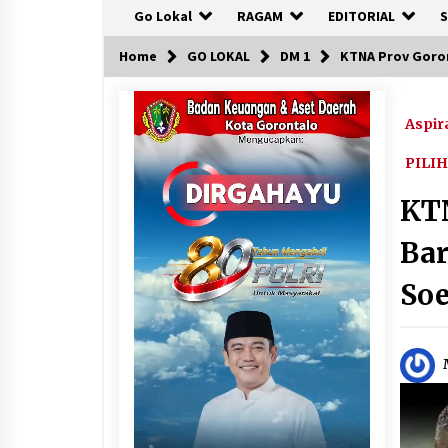
Go Lokal
RAGAM
EDITORIAL
S
Home
GO LOKAL
DM 1
KTNA Prov Goron
Aspir
PILI
KT
Bar
So