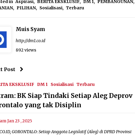
ted in
Aspirasi
,
BERITA EKSKLUSIF
,
DM 1
,
PEMBANGUNAN
,
ANIAN
,
PILIHAN
,
Sosialisasi
,
Terbaru
Muis Syam
http://dm1.co.id
892 views
t Post
ITA EKSKLUSIF
DM 1
Sosialisasi
Terbaru
kram: BK Siap Tindaki Setiap Aleg Deprov
rontalo yang tak Disiplin
am Jan 23 , 2025
CO.ID, GORONTALO: Setiap Anggota Legislatif (Aleg) di DPRD Provinsi