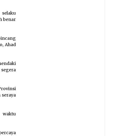
 selaku
h benar
bincang
o, Ahad
hendaki
 segera
rovinsi
 seraya
a waktu
percaya