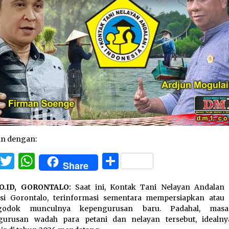
an dengan:
Facebook
Twitter
WhatsApp
Share
Share
O.ID,
GORONTALO:
Saat ini, Kontak Tani Nelayan Andalan
nsi Gorontalo, terinformasi sementara mempersiapkan atau
odok munculnya kepengurusan baru. Padahal, masa
gurusan wadah para petani dan nelayan tersebut, idealn