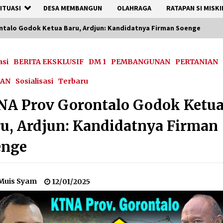
ITUASI
DESA MEMBANGUN
OLAHRAGA
RATAPAN SI MISKI
talo Godok Ketua Baru, Ardjun: Kandidatnya Firman Soenge
asi
BERITA EKSKLUSIF
DM 1
PEMBANGUNAN
PERTANIAN
HAN
Sosialisasi
Terbaru
NA Prov Gorontalo Godok Ketu
u, Ardjun: Kandidatnya Firman
enge
Muis Syam
12/01/2025