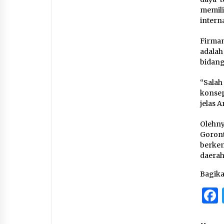
memil
interna
Firman
adalah
bidang
“Salah
konse
jelas A
Olehn
Goront
berkem
daerah
Bagik