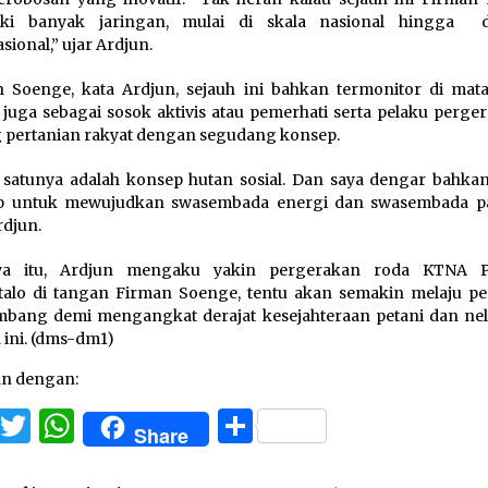
iki banyak jaringan, mulai di skala nasional hingga d
sional,” ujar Ardjun.
 Soenge, kata Ardjun, sejauh ini bahkan termonitor di mata
 juga sebagai sosok aktivis atau pemerhati serta pelaku perge
 pertanian rakyat dengan segudang konsep.
 satunya adalah konsep hutan sosial. Dan saya dengar bahka
p untuk mewujudkan swasembada energi dan swasembada p
rdjun.
ya itu, Ardjun mengaku yakin pergerakan roda KTNA Pr
alo di tangan Firman Soenge, tentu akan semakin melaju pe
bang demi mengangkat derajat kesejahteraan petani dan nel
 ini. (dms-dm1)
an dengan:
Facebook
Twitter
WhatsApp
Share
Share