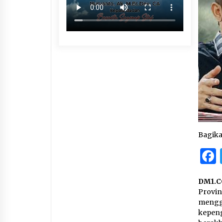
Bagik
DM1.C
Provi
mengg
kepen