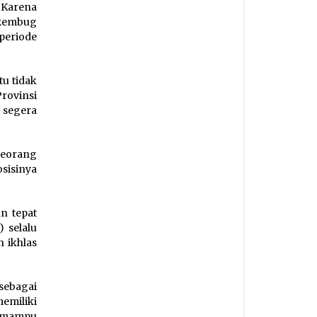
“Karena
 Rembug
periode
tu tidak
rovinsi
segera
eorang
sisinya
n tepat
 selalu
n ikhlas
 sebagai
emiliki
n mampu