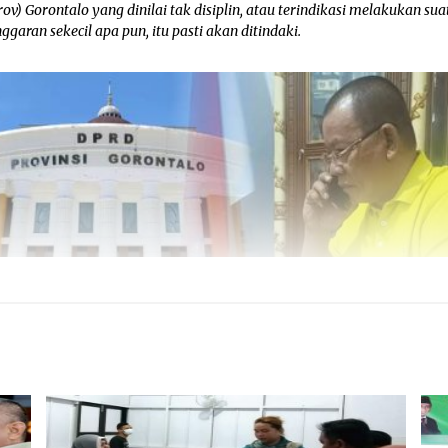
ov) Gorontalo yang dinilai tak disiplin, atau terindikasi melakukan sua
ggaran sekecil apa pun, itu pasti akan ditindaki.