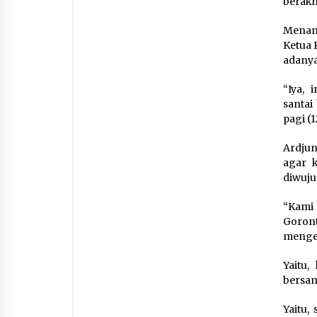
berakh
Menan
Ketua 
adanya
“Iya, 
santai
pagi (1
Ardju
agar 
diwuju
“Kami 
Goront
menge
Yaitu
bersam
Yaitu,