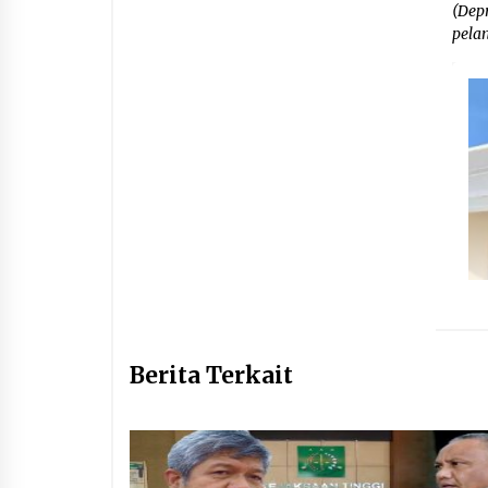
(Depr
pelan
Berita Terkait