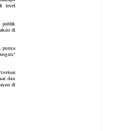
i level
 publik
rakan di
n punya
angan,”
ovinsi
sat dan
ayan di