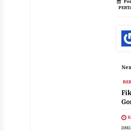
Pos
PERT
Nex
BER
Fi
Go
K
DM1.