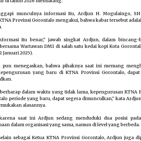
ir di tahun 2026 mendatang.
ggapi munculnya informasi itu, Ardjun H. Mogulaingo, SH
KTNA Provinsi Gorontalo mengakui, bahwa kabar tersebut adala
.
informasi itu benar,” jawab singkat Ardjun, dalam bincang-
 bersama Wartawan DM1 di salah satu kedai kopi Kota Gorontal
2 Januari 2025).
n pun menegaskan, bahwa pihaknya saat ini memang meng
kepengurusan yang baru di KTNA Provinsi Gorontalo, dapat
dkan.
berharap dalam waktu yang tidak lama, kepengurusan KTNA P
alo periode yang baru, dapat segera dimunculkan,” kata Ardjun
mukakan alasannya.
, karena saat ini Ardjun sedang menduduki dua posisi pad
aan dalam organisasi yang sama, namun di level yang berbeda.
 selain sebagai Ketua KTNA Provinsi Gorontalo, Ardjun juga di