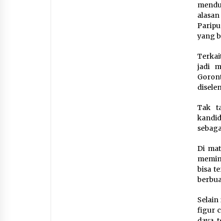
mendud
alasa
Paripu
yang b
Terkai
jadi 
Goron
disele
Tak t
kandid
sebaga
Di mat
memimp
bisa t
berbua
Selain
figur 
daya t