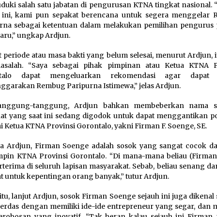
uki salah satu jabatan di pengurusan KTNA tingkat nasional. 
n ini, kami pun sepakat berencana untuk segera menggelar
rna sebagai ketentuan dalam melakukan pemilihan pengurus 
aru,” ungkap Ardjun.
t periode atau masa bakti yang belum selesai, menurut Ardjun, i
masalah. “Saya sebagai pihak pimpinan atau Ketua KTNA P
talo dapat mengeluarkan rekomendasi agar dapat 
nggarakan Rembug Paripurna Istimewa,” jelas Ardjun.
anggung-tanggung, Ardjun bahkan membeberkan nama s
at yang saat ini sedang digodok untuk dapat menggantikan po
i Ketua KTNA Provinsi Gorontalo, yakni Firman F. Soenge, SE.
a Ardjun, Firman Soenge adalah sosok yang sangat cocok da
in KTNA Provinsi Gorontalo. “Di mana-mana beliau (Firman)
erterima di seluruh lapisan masyarakat. Sebab, beliau senang da
t untuk kepentingan orang banyak,” tutur Ardjun.
 itu, lanjut Ardjun, sosok Firman Soenge sejauh ini juga dikenal
cerdas dengan memiliki ide-ide entrepreneur yang segar, dan m
erobosan yang inovatif. “Tak heran kalau sejauh ini Firma