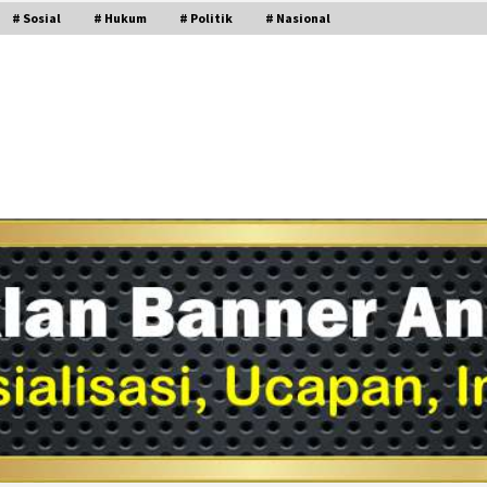
# Sosial
# Hukum
# Politik
# Nasional