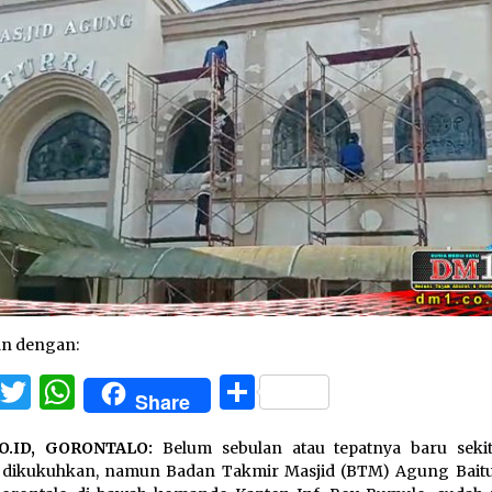
an dengan:
Facebook
Twitter
WhatsApp
Share
Share
O.ID, GORONTALO:
Belum sebulan atau tepatnya baru sekit
 dikukuhkan, namun Badan Takmir Masjid (BTM) Agung Bait