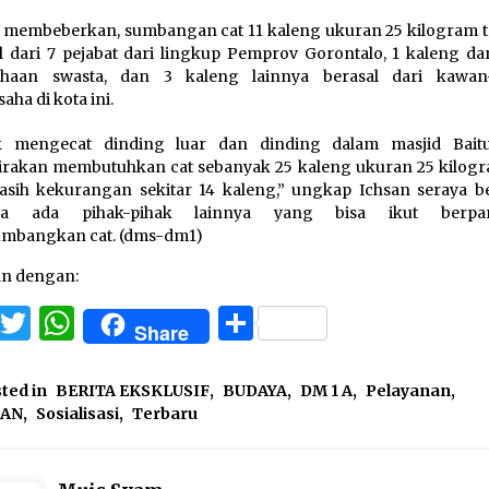
 membeberkan, sumbangan cat 11 kaleng ukuran 25 kilogram t
l dari 7 pejabat dari lingkup Pemprov Gorontalo, 1 kaleng dar
ahaan swasta, dan 3 kaleng lainnya berasal dari kawa
aha di kota ini.
k mengecat dinding luar dan dinding dalam masjid Bait
irakan membutuhkan cat sebanyak 25 kaleng ukuran 25 kilogra
asih kekurangan sekitar 14 kaleng,” ungkap Ichsan seraya b
a ada pihak-pihak lainnya yang bisa ikut berparti
mbangkan cat. (dms-dm1)
an dengan:
Facebook
Twitter
WhatsApp
Share
Share
ted in
BERITA EKSKLUSIF
,
BUDAYA
,
DM 1 A
,
Pelayanan
,
HAN
,
Sosialisasi
,
Terbaru