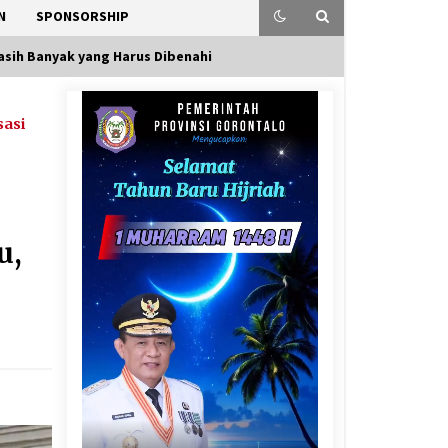
N
SPONSORSHIP
asih Banyak yang Harus Dibenahi
sasi
u,