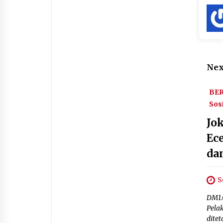
Nex
BER
Sosi
Jo
Ece
da
S
DM1.
Pela
ditet