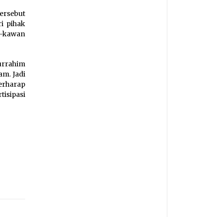
ersebut
i pihak
n-kawan
urrahim
m. Jadi
erharap
sipasi