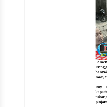
Sement
Dunggi
banya
masyar
Roy B
kapasi
tukang
pinjam