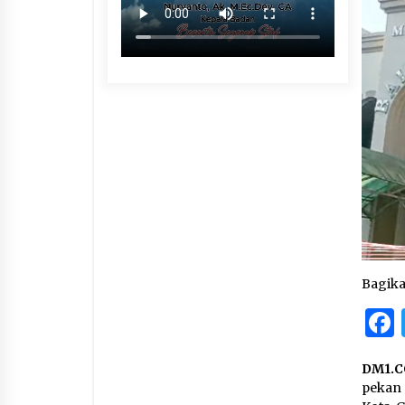
Bagik
DM1.C
pekan