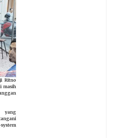
i Ritno
i masih
banggan
m yang
tangani
-system