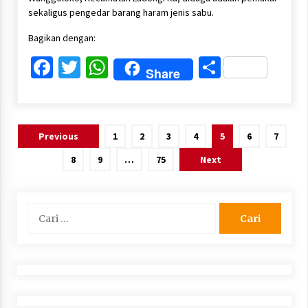
sekaligus pengedar barang haram jenis sabu.
Bagikan dengan:
Facebook
Twitter
WhatsApp
Share
Share
Paginasi
Previous
1
2
3
4
5
6
7
pos
8
9
…
75
Next
Cari
untuk: