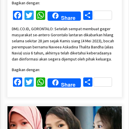
Bagikan dengan:
Facebook
Twitter
WhatsApp
Share
Share
DM1.CO.ID, GORONTALO: Setelah sempat membuat geger
masyarakat se-antero Gorontalo lantaran dikabarkan hilang
selama sekitar 28 jam sejak Kamis siang (4 Mei 2023), bocah
perempuan bernama Naveea Askadina Thalita Bandha (alias
Navia) usia 6 tahun, akhirnya telah diketahui keberadaanya
dan diinformasi akan segera dijemput oleh pihak keluarga.
Bagikan dengan:
Facebook
Twitter
WhatsApp
Share
Share