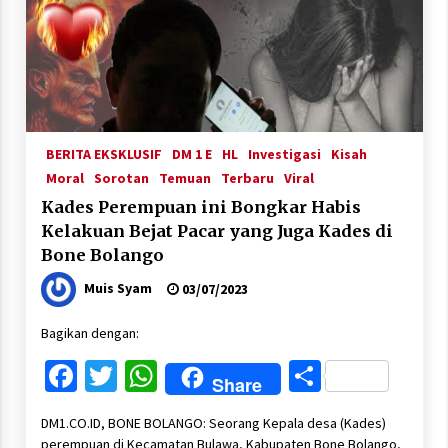
BERITA EKSKLUSIF
DM 1 E
HL
Investigasi
Kisah
Moral
Sorotan
Temuan
Terbaru
Viral
Kades Perempuan ini Bongkar Habis
Kelakuan Bejat Pacar yang Juga Kades di
Bone Bolango
Muis Syam
03/07/2023
Bagikan dengan:
Facebook
Twitter
WhatsApp
Share
Share
DM1.CO.ID, BONE BOLANGO: Seorang Kepala desa (Kades)
perempuan di Kecamatan Bulawa, Kabupaten Bone Bolango,