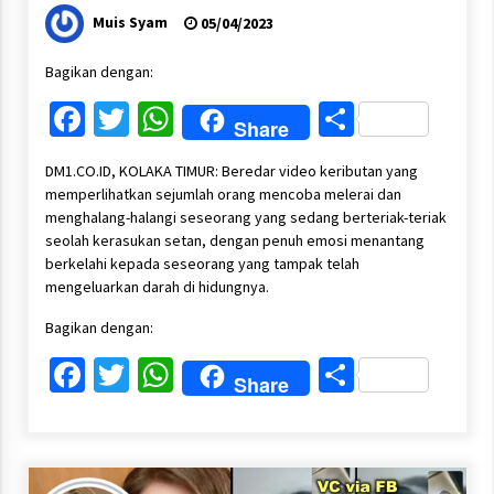
Muis Syam
05/04/2023
Bagikan dengan:
Facebook
Twitter
WhatsApp
Share
Share
DM1.CO.ID, KOLAKA TIMUR: Beredar video keributan yang
memperlihatkan sejumlah orang mencoba melerai dan
menghalang-halangi seseorang yang sedang berteriak-teriak
seolah kerasukan setan, dengan penuh emosi menantang
berkelahi kepada seseorang yang tampak telah
mengeluarkan darah di hidungnya.
Bagikan dengan:
Facebook
Twitter
WhatsApp
Share
Share