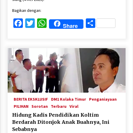
Bagikan dengan:
Facebook
Twitter
WhatsApp
Share
Share
BERITA EKSKLUSIF
DM1 Kolaka Timur
Penganiayaan
PILIHAN
Sorotan
Terbaru
Viral
Hidung Kadis Pendidikan Koltim
Berdarah Ditonjok Anak Buahnya, Ini
Sebabnya