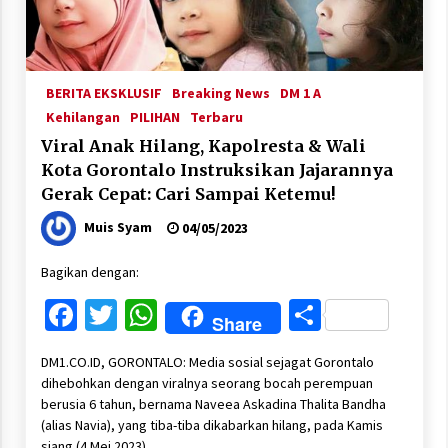
BERITA EKSKLUSIF
Breaking News
DM 1 A
Kehilangan
PILIHAN
Terbaru
Viral Anak Hilang, Kapolresta & Wali
Kota Gorontalo Instruksikan Jajarannya
Gerak Cepat: Cari Sampai Ketemu!
Muis Syam
04/05/2023
Bagikan dengan:
Facebook
Twitter
WhatsApp
Share
Share
DM1.CO.ID, GORONTALO: Media sosial sejagat Gorontalo
dihebohkan dengan viralnya seorang bocah perempuan
berusia 6 tahun, bernama Naveea Askadina Thalita Bandha
(alias Navia), yang tiba-tiba dikabarkan hilang, pada Kamis
siang (4 Mei 2023).