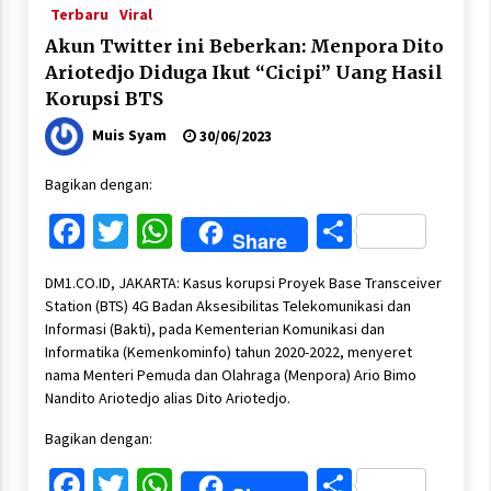
Terbaru
Viral
Akun Twitter ini Beberkan: Menpora Dito
Ariotedjo Diduga Ikut “Cicipi” Uang Hasil
Korupsi BTS
Muis Syam
30/06/2023
Bagikan dengan:
Facebook
Twitter
WhatsApp
Share
Share
DM1.CO.ID, JAKARTA: Kasus korupsi Proyek Base Transceiver
Station (BTS) 4G Badan Aksesibilitas Telekomunikasi dan
Informasi (Bakti), pada Kementerian Komunikasi dan
Informatika (Kemenkominfo) tahun 2020-2022, menyeret
nama Menteri Pemuda dan Olahraga (Menpora) Ario Bimo
Nandito Ariotedjo alias Dito Ariotedjo.
Bagikan dengan:
Facebook
Twitter
WhatsApp
Share