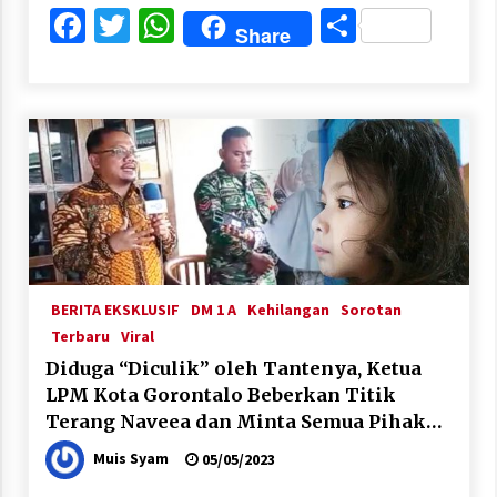
Facebook
Twitter
WhatsApp
Share
Share
BERITA EKSKLUSIF
DM 1 A
Kehilangan
Sorotan
Terbaru
Viral
Diduga “Diculik” oleh Tantenya, Ketua
LPM Kota Gorontalo Beberkan Titik
Terang Naveea dan Minta Semua Pihak
Tenang
Muis Syam
05/05/2023