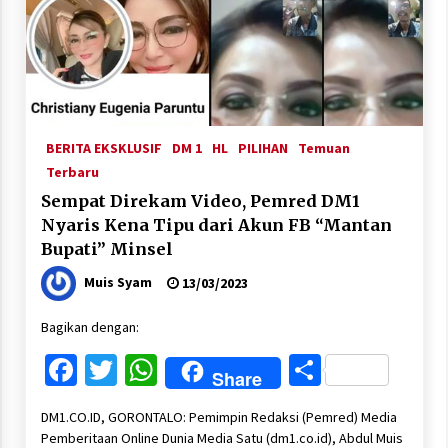
BERITA EKSKLUSIF
DM 1
HL
PILIHAN
Temuan
Terbaru
Sempat Direkam Video, Pemred DM1
Nyaris Kena Tipu dari Akun FB “Mantan
Bupati” Minsel
Muis Syam
13/03/2023
Bagikan dengan:
Facebook
Twitter
WhatsApp
Share
Share
DM1.CO.ID, GORONTALO: Pemimpin Redaksi (Pemred) Media
Pemberitaan Online Dunia Media Satu (dm1.co.id), Abdul Muis