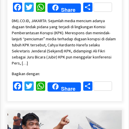
Facebook
Twitter
WhatsApp
Share
Share
DM1.CO.ID, JAKARTA: Sejumlah media mencium adanya
dugaan tindak pidana yang terjadi di lingkungan Komisi
Pemberantasan Korupsi (KPK). Merespons dan menindak-
lanjuti “penciuman” media terhadap dugaan korupsi di dalam
tubuh KPK tersebut, Cahya Hardianto Harefa selaku
Sekretaris Jenderal (Sekjend) KPK, didampingi Ali Fikri
sebagai Juru Bicara (Jubir) KPK pun menggelar konferensi
Pers, […]
Bagikan dengan:
Facebook
Twitter
WhatsApp
Share
Share