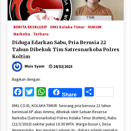
BERITA EKSKLUSIF
DM1 Kolaka Timur
HUKUM
Narkoba
Terbaru
Diduga Edarkan Sabu, Pria Berusia 22
Tahun Dibekuk Tim Satresnarkoba Polres
Koltim
Muis Syam
24/02/2023
Bagikan dengan:
Facebook
Twitter
WhatsApp
Share
Share
DM1.CO.ID, KOLAKA TIMUR: Seorang pria berusia 22 tahun
berinisial AP alias Amma, dibekuk oleh Satuan Reserse
Narkoba (Satresnarkoba) Polres Kolaka Timur (Koltim), Rabu
(22/3/2023) sekitar pukul 10.30 WITA. Warga Dusun I, Desa
Wunggoloko, Kecamatan Ladongi itu, diduga adalah pemakai