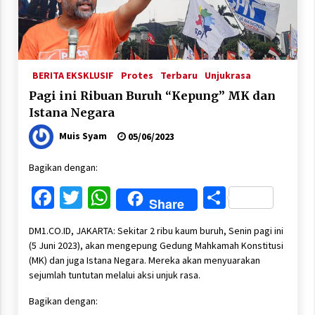
BERITA EKSKLUSIF
Protes
Terbaru
Unjukrasa
Pagi ini Ribuan Buruh “Kepung” MK dan
Istana Negara
Muis Syam
05/06/2023
Bagikan dengan:
Facebook
Twitter
WhatsApp
Share
Share
DM1.CO.ID, JAKARTA: Sekitar 2 ribu kaum buruh, Senin pagi ini
(5 Juni 2023), akan mengepung Gedung Mahkamah Konstitusi
(MK) dan juga Istana Negara. Mereka akan menyuarakan
sejumlah tuntutan melalui aksi unjuk rasa.
Bagikan dengan: