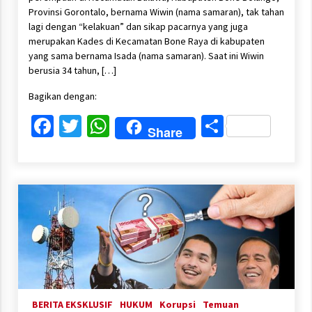
Provinsi Gorontalo, bernama Wiwin (nama samaran), tak tahan
lagi dengan “kelakuan” dan sikap pacarnya yang juga
merupakan Kades di Kecamatan Bone Raya di kabupaten
yang sama bernama Isada (nama samaran). Saat ini Wiwin
berusia 34 tahun, […]
Bagikan dengan:
Facebook
Twitter
WhatsApp
Share
Share
BERITA EKSKLUSIF
HUKUM
Korupsi
Temuan