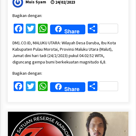
Muis Syam
24/02/2023
Bagikan dengan:
Facebook
Twitter
WhatsApp
Share
Share
DM1.CO.ID, MALUKU UTARA: Wilayah Desa Daruba, Ibu Kota
Kabupaten Pulau Morotai, Provinsi Maluku Utara (Malut),
Jumat dini hari tadi (24/2/2023) pukul 04.02:52 WITA,
diguncang gempa bumi berkekuatan magnitudo 6,8.
Bagikan dengan:
Facebook
Twitter
WhatsApp
Share
Share