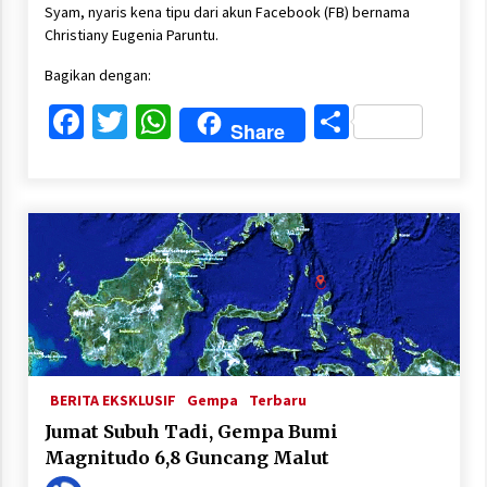
Syam, nyaris kena tipu dari akun Facebook (FB) bernama
Christiany Eugenia Paruntu.
Bagikan dengan:
Facebook
Twitter
WhatsApp
Share
Share
BERITA EKSKLUSIF
Gempa
Terbaru
Jumat Subuh Tadi, Gempa Bumi
Magnitudo 6,8 Guncang Malut