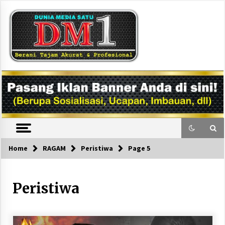
Skip
to
content
DM1
Home
RAGAM
Peristiwa
Page 5
Peristiwa