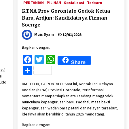
PERTANIAN
PILIHAN
Sosialisasi
Terbaru
KTNA Prov Gorontalo Godok Ketua
Baru, Ardjun: Kandidatnya Firman
Soenge
Muis Syam
12/01/2025
Bagikan dengan:
Facebook
Twitter
WhatsApp
Share
Share
25)
si
tudo
DM1.CO.ID, GORONTALO: Saat ini, Kontak Tani Nelayan
Andalan (KTNA) Provinsi Gorontalo, terinformasi
sementara mempersiapkan atau sedang menggodok
munculnya kepengurusan baru. Padahal, masa bakti
kepengurusan wadah para petani dan nelayan tersebut,
idealnya akan berakhir di tahun 2026 mendatang.
Bagikan dengan: