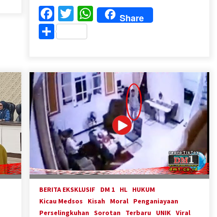
Facebook
Twitter
WhatsApp
Share
Share
BERITA EKSKLUSIF
DM 1
HL
HUKUM
Kicau Medsos
Kisah
Moral
Penganiayaan
Perselingkuhan
Sorotan
Terbaru
UNIK
Viral