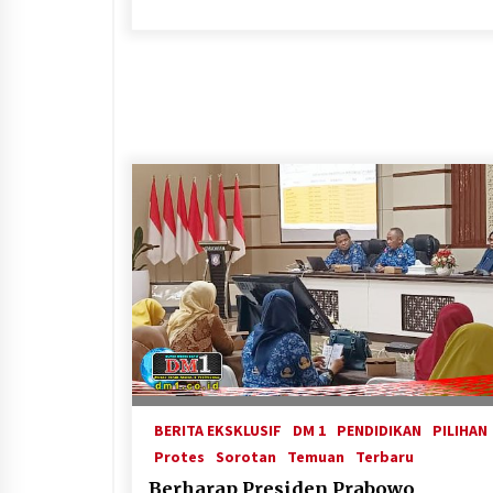
BERITA EKSKLUSIF
DM 1
PENDIDIKAN
PILIHAN
Protes
Sorotan
Temuan
Terbaru
Berharap Presiden Prabowo