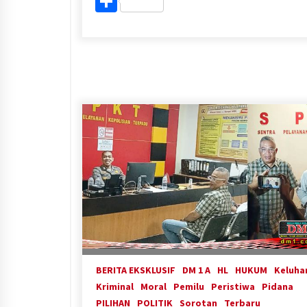
Share
BERITA EKSKLUSIF
DM 1 A
HL
HUKUM
Keluha
Kriminal
Moral
Pemilu
Peristiwa
Pidana
PILIHAN
POLITIK
Sorotan
Terbaru