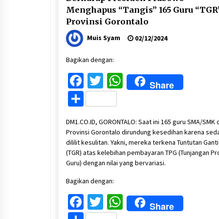
Menghapus “Tangis” 165 Guru “TGR”
Provinsi Gorontalo
Muis Syam
02/12/2024
Bagikan dengan:
Facebook
Twitter
WhatsApp
Share
Share
DM1.CO.ID, GORONTALO: Saat ini 165 guru SMA/SMK d
Provinsi Gorontalo dirundung kesedihan karena sed
dililit kesulitan. Yakni, mereka terkena Tuntutan Ganti
(TGR) atas kelebihan pembayaran TPG (Tunjangan Pr
Guru) dengan nilai yang bervariasi.
Bagikan dengan:
Facebook
Twitter
WhatsApp
Share