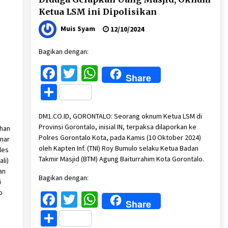
Ketua LSM ini Dipolisikan
Muis Syam
12/10/2024
Bagikan dengan:
Facebook
Twitter
WhatsApp
Share
Share
DM1.CO.ID, GORONTALO: Seorang oknum Ketua LSM di
Provinsi Gorontalo, inisial IN, terpaksa dilaporkan ke
ihan
Polres Gorontalo Kota, pada Kamis (10 Oktober 2024)
enar
oleh Kapten Inf. (TNI) Roy Bumulo selaku Ketua Badan
les
Takmir Masjid (BTM) Agung Baiturrahim Kota Gorontalo.
li)
an
Bagikan dengan:
i
o
Facebook
Twitter
WhatsApp
Share
Share