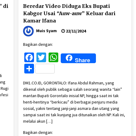
 di
Beredar Video Diduga Eks Bupati
Kabgor Usai “Auw-auw” Keluar dari
Kamar Ifana
Muis Syam
22/11/2024
Bagikan dengan:
Facebook
Twitter
WhatsApp
Share
Share
i
ang
DM1.CO.ID, GORONTALO: Ifana Abdul Rahman, yang
 Rugi
dikenal oleh publik sebagai salah seorang wanita “lain”
ofesi
mantan Bupati Gorontalo inisial NP, hingga saat ini tak
henti-hentinya “berkicau” di berbagai penjuru media
sosial, yakni tentang janji-janji asmara dan utang yang
sampai saat ini tak kunjung jua ditunaikan oleh NP. Kali ini,
melalui akun […]
Bagikan dengan: