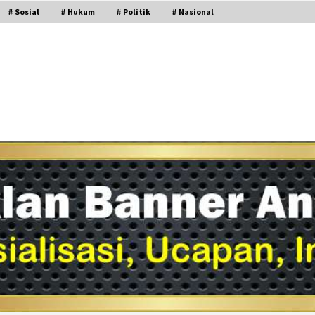
# Sosial
# Hukum
# Politik
# Nasional