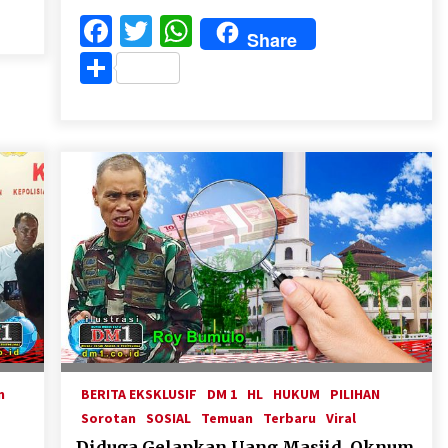
Facebook
Twitter
WhatsApp
Share
Share
n
BERITA EKSKLUSIF
DM 1
HL
HUKUM
PILIHAN
Sorotan
SOSIAL
Temuan
Terbaru
Viral
Diduga Gelapkan Uang Masjid, Oknum