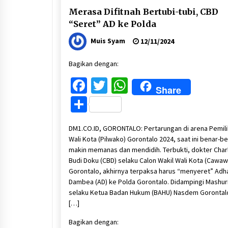
Merasa Difitnah Bertubi-tubi, CBD
“Seret” AD ke Polda
Muis Syam
12/11/2024
Bagikan dengan:
Facebook
Twitter
WhatsApp
Share
Share
DM1.CO.ID, GORONTALO: Pertarungan di arena Pemil
Wali Kota (Pilwako) Gorontalo 2024, saat ini benar-b
makin memanas dan mendidih. Terbukti, dokter Char
Budi Doku (CBD) selaku Calon Wakil Wali Kota (Cawawa
Gorontalo, akhirnya terpaksa harus “menyeret” Adh
Dambea (AD) ke Polda Gorontalo. Didampingi Mashur
selaku Ketua Badan Hukum (BAHU) Nasdem Gorontal
[…]
Bagikan dengan: