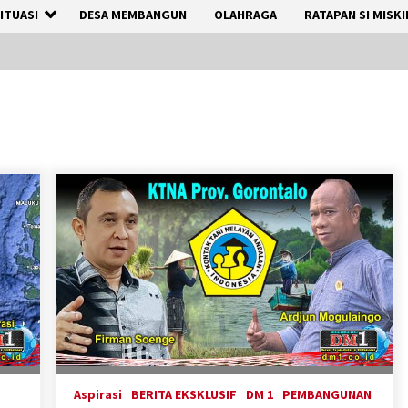
ITUASI
DESA MEMBANGUN
OLAHRAGA
RATAPAN SI MISKI
Aspirasi
BERITA EKSKLUSIF
DM 1
PEMBANGUNAN