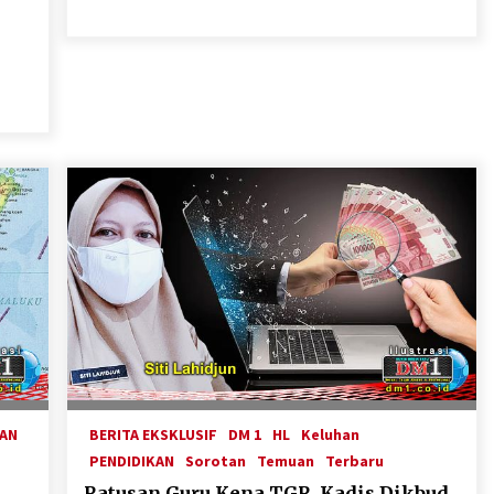
HAN
BERITA EKSKLUSIF
DM 1
HL
Keluhan
PENDIDIKAN
Sorotan
Temuan
Terbaru
Ratusan Guru Kena TGR, Kadis Dikbud