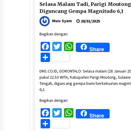
Selasa Malam Tadi, Parigi Moutong
Diguncang Gempa Magnitudo 6,1
Muis Syam
28/01/2025
Bagikan dengan:
Facebook
Twitter
WhatsApp
Share
Share
DM1.CO.ID, GORONTALO: Selasa malam (28 Januari 20
pukul 22.53 WITA, Kabupaten Parigi Moutong, Sulawe
Tengah, diguncang gempa bumi berkekuatan magni
6,1.
Bagikan dengan:
Facebook
Twitter
WhatsApp
Share
Share