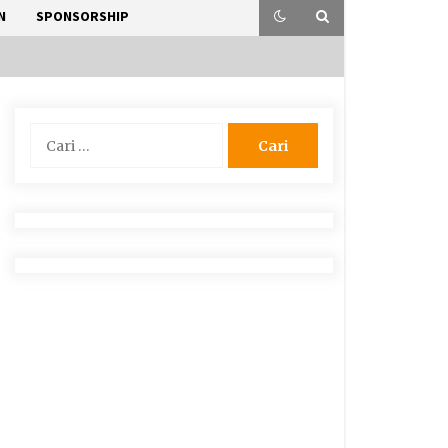
N
SPONSORSHIP
Cari
untuk: