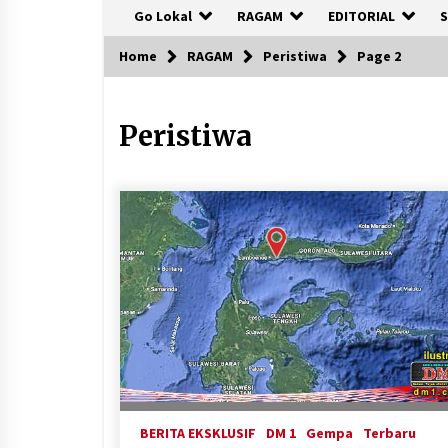
Go Lokal
RAGAM
EDITORIAL
S
Home
RAGAM
Peristiwa
Page 2
Peristiwa
BERITA EKSKLUSIF
DM 1
Gempa
Terbaru