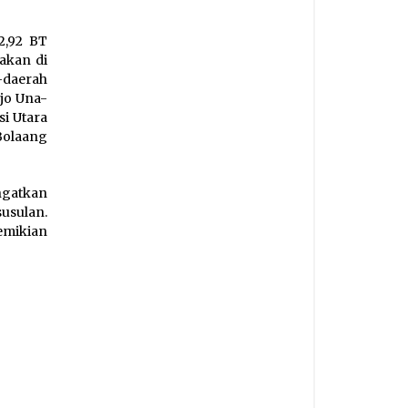
2,92 BT
akan di
-daerah
ojo Una-
si Utara
Bolaang
ngatkan
usulan.
emikian