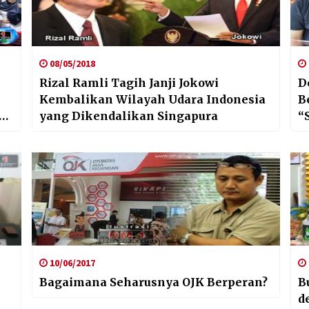
08/05/2018
Rizal Ramli Tagih Janji Jokowi
D
Kembalikan Wilayah Udara Indonesia
B
an
yang Dikendalikan Singapura
“
10/06/2017
Bagaimana Seharusnya OJK Berperan?
B
d