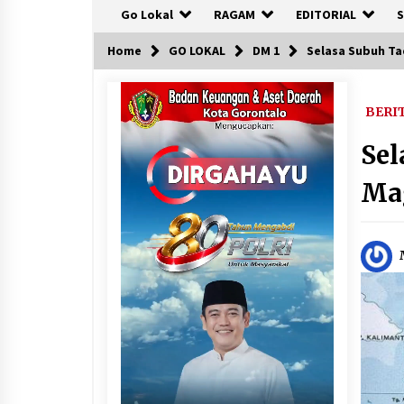
Go Lokal
RAGAM
EDITORIAL
S
Home
GO LOKAL
DM 1
Selasa Subuh Ta
BERI
Sel
Mag