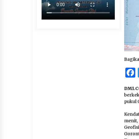
Bagik
DM1.C
berkek
pukul 
Kendat
menit,
Geofi
Goron