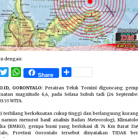
an dengan:
Facebook
Twitter
WhatsApp
Share
Share
O.ID, GORONTALO:
Perairan Teluk Tomini diguncang gem
uatan magnitudo 6,4, pada Selasa Subuh tadi (24 Septembe
03.53 WITA.
i terbilang berkekuatan cukup tinggi dan berlangsung kurang 
 namun menurut hasil analisis Badan Meteorologi, Klimatolo
sika (BMKG), gempa bumi yang berlokasi di 74 Km Barat Da
talo, Provinsi Gorontalo tersebut dinyatakan TIDAK ber