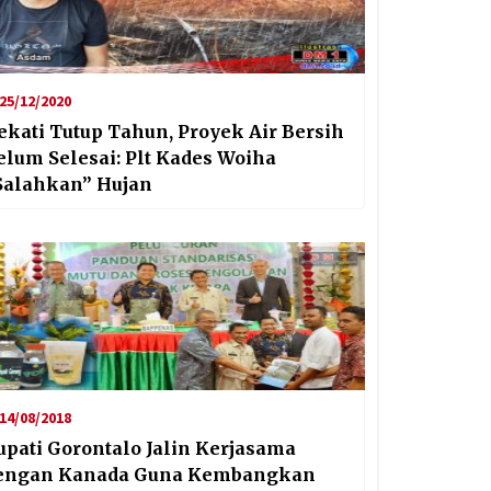
25/12/2020
ekati Tutup Tahun, Proyek Air Bersih
elum Selesai: Plt Kades Woiha
Salahkan” Hujan
14/08/2018
upati Gorontalo Jalin Kerjasama
engan Kanada Guna Kembangkan