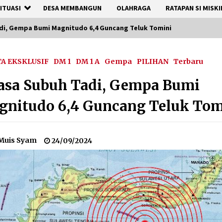
ITUASI
DESA MEMBANGUN
OLAHRAGA
RATAPAN SI MISKI
di, Gempa Bumi Magnitudo 6,4 Guncang Teluk Tomini
TA EKSKLUSIF
DM 1
DM 1 A
Gempa
PILIHAN
Terbaru
asa Subuh Tadi, Gempa Bumi
nitudo 6,4 Guncang Teluk Tom
Muis Syam
24/09/2024