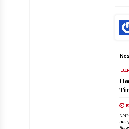
Nex
BER
Ha
Ti
J
DM1.
meny
Biaw