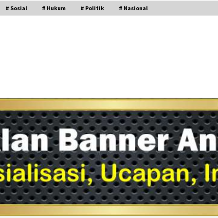
# Sosial
# Hukum
# Politik
# Nasional