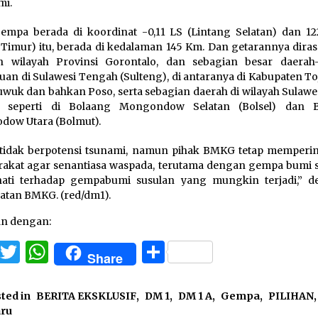
mi.
gempa berada di koordinat -0,11 LS (Lintang Selatan) dan 12
 Timur) itu, berada di kedalaman 145 Km. Dan getarannya diras
uh wilayah Provinsi Gorontalo, dan sebagian besar daerah
uan di Sulawesi Tengah (Sulteng), di antaranya di Kabupaten T
uwuk dan bahkan Poso, serta sebagian daerah di wilayah Sulawe
t) seperti di Bolaang Mongondow Selatan (Bolsel) dan 
ow Utara (Bolmut).
tidak berpotensi tsunami, namun pihak BMKG tetap memperi
akat agar senantiasa waspada, terutama dengan gempa bumi s
hati terhadap gempabumi susulan yang mungkin terjadi,” d
atan BMKG. (red/dm1).
an dengan:
Facebook
Twitter
WhatsApp
Share
Share
ted in
BERITA EKSKLUSIF
,
DM 1
,
DM 1 A
,
Gempa
,
PILIHAN
,
aru