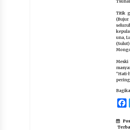
Tsuna
Titik 
(Bujur
selur
kepula
una, L
(Sulu
Mongod
Meski 
masyar
“Hati-
pering
Bagik
Pos
Terb