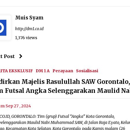
Muis Syam
http://dm1.co.id
1,376 views
t Post
ITA EKSKLUSIF
DM 1 A
Perayaan
Sosialisasi
dirkan Majelis Rasulullah SAW Gorontalo
m Futsal Angka Selenggarakan Maulid Na
um Sep 27 , 2024
CO.ID, GORONTALO: Tim (grup) Futsal “Angka” Kota Gorontalo,
elenggarakan Maulid Nabi Muhammad SAW, di Jalan Raja Eyato, Kelu
ao, Kecamatan Kota Selatan, Kota Gorontalo, pada Kamis malam (26