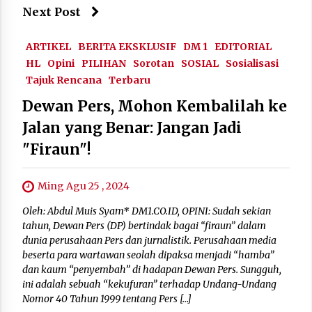
Next Post
ARTIKEL
BERITA EKSKLUSIF
DM 1
EDITORIAL
HL
Opini
PILIHAN
Sorotan
SOSIAL
Sosialisasi
Tajuk Rencana
Terbaru
Dewan Pers, Mohon Kembalilah ke
Jalan yang Benar: Jangan Jadi
"Firaun"!
Ming Agu 25 , 2024
Oleh: Abdul Muis Syam* DM1.CO.ID, OPINI: Sudah sekian
tahun, Dewan Pers (DP) bertindak bagai “firaun” dalam
dunia perusahaan Pers dan jurnalistik. Perusahaan media
beserta para wartawan seolah dipaksa menjadi “hamba”
dan kaum “penyembah” di hadapan Dewan Pers. Sungguh,
ini adalah sebuah “kekufuran” terhadap Undang-Undang
Nomor 40 Tahun 1999 tentang Pers […]