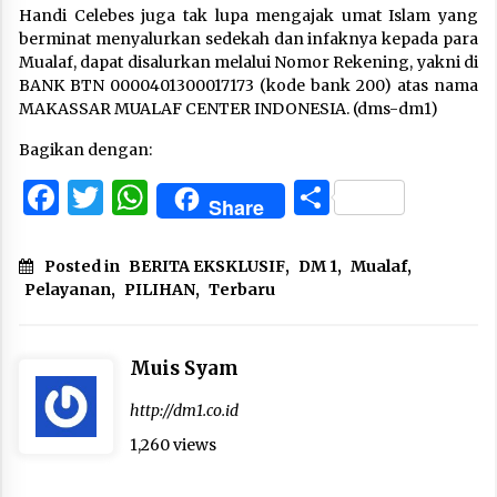
Handi Celebes juga tak lupa mengajak umat Islam yang
berminat menyalurkan sedekah dan infaknya kepada para
Mualaf, dapat disalurkan melalui Nomor Rekening, yakni di
BANK BTN 0000401300017173 (kode bank 200) atas nama
MAKASSAR MUALAF CENTER INDONESIA. (dms-dm1)
Bagikan dengan:
Facebook
Twitter
WhatsApp
Share
Share
Posted in
BERITA EKSKLUSIF
,
DM 1
,
Mualaf
,
Pelayanan
,
PILIHAN
,
Terbaru
Muis Syam
http://dm1.co.id
1,260 views