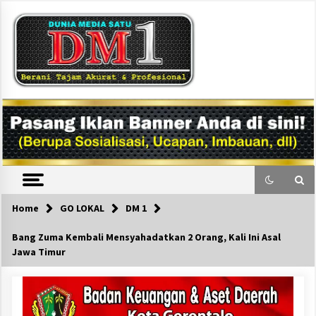
Skip
to
content
DM1
Home
GO LOKAL
DM 1
Bang Zuma Kembali Mensyahadatkan 2 Orang, Kali Ini Asal
Jawa Timur