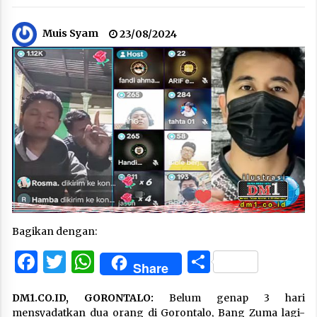
Muis Syam
23/08/2024
Bagikan dengan:
Facebook
Twitter
WhatsApp
Share
Share
DM1.CO.ID,
GORONTALO
:
Belum genap 3 hari
mensyadatkan dua orang di Gorontalo, Bang Zuma lagi-