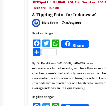
PERSpektif
PILIHAN
POLITIK
Sorotan
SOSI
Terbaru
TOKOH
A Tipping Point for Indonesia?
Muis Syam
26/09/2019
Bagikan dengan:
Facebook
Twitter
WhatsApp
Share
Share
By: Dr. Rizal Ramli DM1.CO.ID, JAKARTA: In an
extraordinary turn of events, with less than six mon
after being re-elected and only weeks away from be
sworn into office for a second term, President Joko
now finds himself under fire and harsh criticism by t
average Indonesian. The question is, […]
Bagikan dengan: