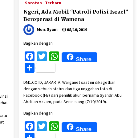
Sorotan
Terbaru
Ngeri, Ada Mobil “Patroli Polisi Israel”
Beroperasi di Wamena
Muis Syam
08/10/2019
Bagikan dengan:
Facebook
Twitter
WhatsApp
Share
Share
DM1.CO.ID, JAKARTA: Warganet saat ini dikagetkan
dengan sebuah status dan tiga unggahan foto di
Facebook (FB) dari pemilik akun bernama Syandri Abu
insi
Abdillah Azzam, pada Senin siang (7/10/2019).
ehat
Bagikan dengan:
satu
at
Facebook
Twitter
WhatsApp
Share
Share