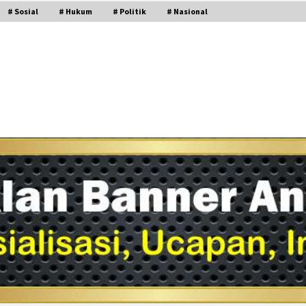
# Sosial
# Hukum
# Politik
# Nasional