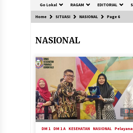
Go Lokal
RAGAM
EDITORIAL
S
Home
SITUASI
NASIONAL
Page 6
NASIONAL
DM 1
DM 1 A
KESEHATAN
NASIONAL
Pelayana