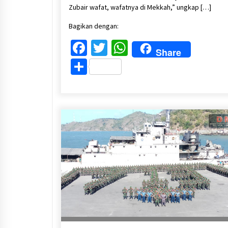
Zubair wafat, wafatnya di Mekkah,” ungkap […]
Bagikan dengan:
Facebook
Twitter
WhatsApp
Share
Share