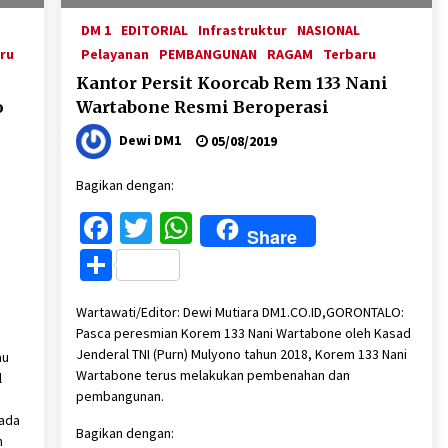
DM 1
EDITORIAL
Infrastruktur
NASIONAL
ru
Pelayanan
PEMBANGUNAN
RAGAM
Terbaru
Kantor Persit Koorcab Rem 133 Nani
o
Wartabone Resmi Beroperasi
Dewi DM1
05/08/2019
Bagikan dengan:
Facebook
Twitter
WhatsApp
Share
Share
Wartawati/Editor: Dewi Mutiara DM1.CO.ID,GORONTALO:
Pasca peresmian Korem 133 Nani Wartabone oleh Kasad
Jenderal TNI (Purn) Mulyono tahun 2018, Korem 133 Nani
au
Wartabone terus melakukan pembenahan dan
l
pembangunan.
rada
Bagikan dengan:
n