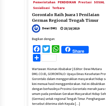
Pemerintahan
PENDIDIKAN
Prestasi
SOSIAL
Sosialisasi
Terbaru
Gorontalo Raih Juara 1 Penilaian
Germas Regional Tengah Timur
Dewi DM1
23/10/2019
Bagikan dengan:
Facebook
Twitter
WhatsApp
Share
Share
Wartawan: Kisman Abubakar | Editor: Dewi Mutiara
DM1.CO.ID, GORONTALO: Upaya Dinas Kesehatan Prov
Gorontalo dalam menggerakkan masyarakat hidup s
kini menuai hasil menggembirakan. Hal ini dibuktikan
dengan berhasilnya Provinsi Gorontalo meraih juara 
umum pada penilaian Gerakan Masyarakat Hidup Seh
(Germas) untuk regional Tengah Timur. Penghargaan
tersebut diterima oleh Kepala […]