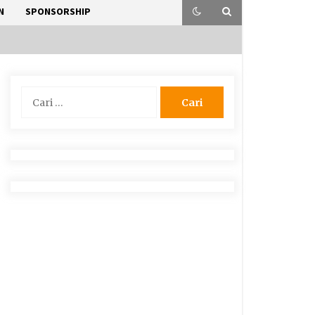
N
SPONSORSHIP
Cari
untuk: