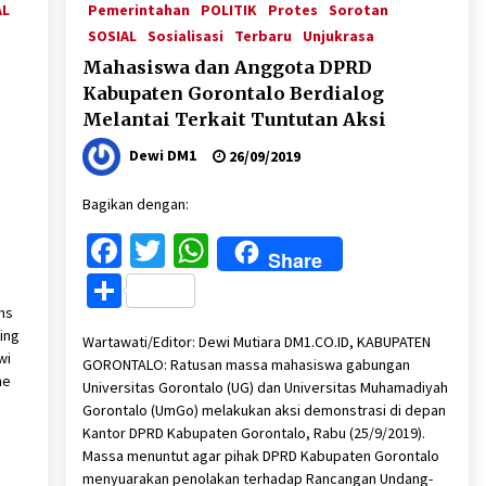
AL
Pemerintahan
POLITIK
Protes
Sorotan
SOSIAL
Sosialisasi
Terbaru
Unjukrasa
Mahasiswa dan Anggota DPRD
Kabupaten Gorontalo Berdialog
Melantai Terkait Tuntutan Aksi
Dewi DM1
26/09/2019
Bagikan dengan:
Facebook
Twitter
WhatsApp
Share
Share
ths
ing
Wartawati/Editor: Dewi Mutiara DM1.CO.ID, KABUPATEN
wi
GORONTALO: Ratusan massa mahasiswa gabungan
he
Universitas Gorontalo (UG) dan Universitas Muhamadiyah
Gorontalo (UmGo) melakukan aksi demonstrasi di depan
Kantor DPRD Kabupaten Gorontalo, Rabu (25/9/2019).
Massa menuntut agar pihak DPRD Kabupaten Gorontalo
menyuarakan penolakan terhadap Rancangan Undang-