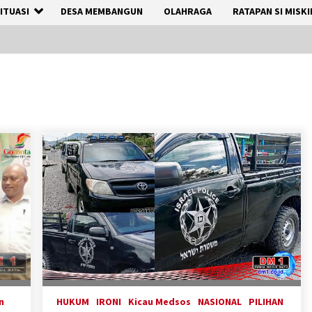
ITUASI
DESA MEMBANGUN
OLAHRAGA
RATAPAN SI MISKI
n
HUKUM
IRONI
Kicau Medsos
NASIONAL
PILIHAN