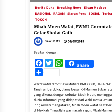
Berita Duka
Breaking News
Kicau Medsos
NASIONAL
RAGAM
Siaran Pers
SOSIAL
Terba
TOKOH
Mbah Moen Wafat, PWNU Gorontal
Gelar Sholat Gaib
Dewi DM1
06/08/2019
Bagikan dengan:
Facebook
Twitter
WhatsApp
Share
Share
Wartawati/Editor: Dewi Mutiara DM1.CO.ID, JAKARTA:
Tanah air berduka, ulama besar KH Maimun Zubair at
yang dikenal dengan sebutan Mbah Moen, meningga
dunia. Informasi yang didapat dari Wakil Ketua Umum
PPP, Arwani mengatakan, Mbah Moen wafat saat be
di Mekkah. “Innalillahi wainnailaihi rajiun. Mbah Maimu