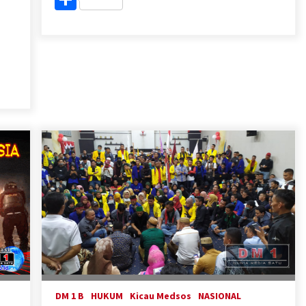
DM 1 B
HUKUM
Kicau Medsos
NASIONAL