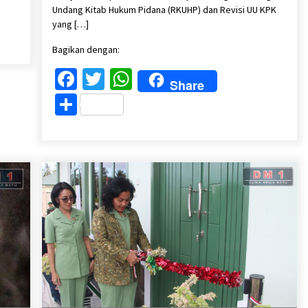
Undang Kitab Hukum Pidana (RKUHP) dan Revisi UU KPK
yang […]
Bagikan dengan:
Facebook
Twitter
WhatsApp
Share
Share