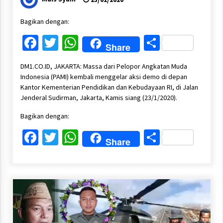
Bagikan dengan:
Facebook
Twitter
WhatsApp
Share
Share
DM1.CO.ID, JAKARTA: Massa dari Pelopor Angkatan Muda
Indonesia (PAMI) kembali menggelar aksi demo di depan
Kantor Kementerian Pendidikan dan Kebudayaan RI, di Jalan
Jenderal Sudirman, Jakarta, Kamis siang (23/1/2020).
Bagikan dengan:
Facebook
Twitter
WhatsApp
Share
Share