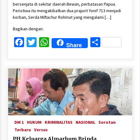
bersenjata di sekitar daerah Bewan, perbatasan Papua.
Peristiwa itu mengakibatkan dua prajurit Yonif 713 menjadi
korban, Serda Miftachur Rohmat yang mengalami […]
Bagikan dengan:
Facebook
Twitter
WhatsApp
Share
Share
DM 1
HUKUM
KRIMINALITAS
NASIONAL
Sorotan
Terbaru
Versus
PH Keluarga Almarhum Bripda