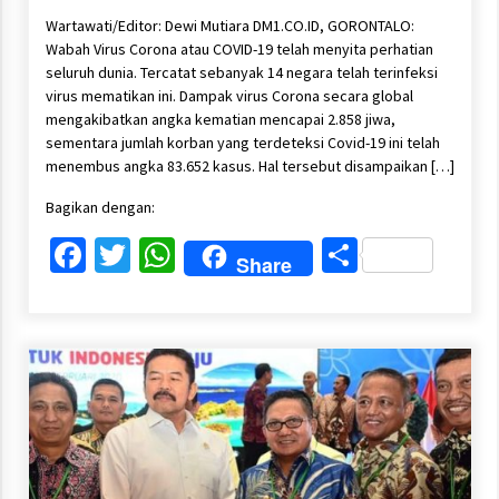
Wartawati/Editor: Dewi Mutiara DM1.CO.ID, GORONTALO:
Wabah Virus Corona atau COVID-19 telah menyita perhatian
seluruh dunia. Tercatat sebanyak 14 negara telah terinfeksi
virus mematikan ini. Dampak virus Corona secara global
mengakibatkan angka kematian mencapai 2.858 jiwa,
sementara jumlah korban yang terdeteksi Covid-19 ini telah
menembus angka 83.652 kasus. Hal tersebut disampaikan […]
Bagikan dengan:
Facebook
Twitter
WhatsApp
Share
Share