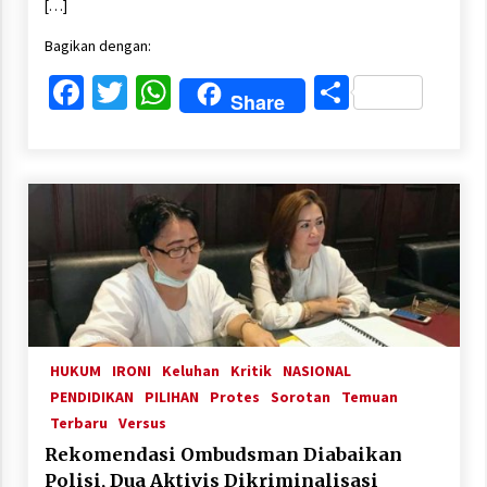
[…]
Bagikan dengan:
Facebook
Twitter
WhatsApp
Share
Share
HUKUM
IRONI
Keluhan
Kritik
NASIONAL
PENDIDIKAN
PILIHAN
Protes
Sorotan
Temuan
Terbaru
Versus
Rekomendasi Ombudsman Diabaikan
Polisi, Dua Aktivis Dikriminalisasi