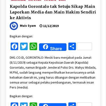
Kapolda Gorontalo tak Setuju Sikap Main
Laporkan Media dan Main Hakim Sendiri
ke Aktivis
Muis Syam
11/12/2019
Bagikan dengan:
Facebook
Twitter
WhatsApp
Share
Share
DM1.CO.ID, GORONTALO: Meski baru menjabat pada Jumat
(8/11/2019) sebagai Kepala Kepolisian Daerah (Kapolda)
Gorontalo, namun Brigadir Jenderal Polisi Drs. Wahyu Widada,
M.Phil, sudah langsung memperlihatkan keseriusannya untuk
kebaikan daerah ini, yang harus dibangun dengan melibatkan
semua unsur sebagai pelaku pembangunan, termasuk insan
Pers (media).
Bagikan dengan: