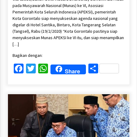
pada Musyawarah Nasional (Munas) ke VI, Asosiasi
Pemerintah Kota Seluruh Indonesia (APEKSI), pemerintah
Kota Gorontalo siap menyukseskan agenda nasional yang
digelar di Hotel Santika, Bintaro, Kota Tangerang Selatan
(Tangsel), Rabu (19/2/2020) “Kota Gorontalo pastinya siap
menyukseskan Munas APEKSI ke VI itu, dan siap menampilkan
[…]
Bagikan dengan:
Facebook
Twitter
WhatsApp
Share
Share