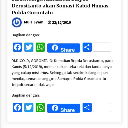
Derustianto akan Somasi Kabid Humas
Polda Gorontalo
Muis Syam
22/12/2019
Bagikan dengan:
Facebook
Twitter
WhatsApp
Share
Share
DM1.CO.ID, GORONTALO: Kematian Bripda Derustianto, pada
Kamis (5/12/2019), memunculkan teka-teki dan tanda tanya
yang cukup misterius. Sehingga tak sedikit kalangan pun
menilai, kematian anggota Samapta Polda Gorantalo itu
terjadi secara tidak wajar.
Bagikan dengan:
Facebook
Twitter
WhatsApp
Share
Share