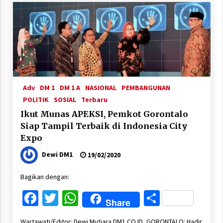
Adv
DM 1
DM 1 A
NASIONAL
PEMBANGUNAN
POLITIK
SOSIAL
Terbaru
Ikut Munas APEKSI, Pemkot Gorontalo
Siap Tampil Terbaik di Indonesia City
Expo
Dewi DM1
19/02/2020
Bagikan dengan:
Facebook
Twitter
WhatsApp
Share
Share
Wartawati/Editor: Dewi Mutiara DM1.CO.ID, GORONTALO: Hadir