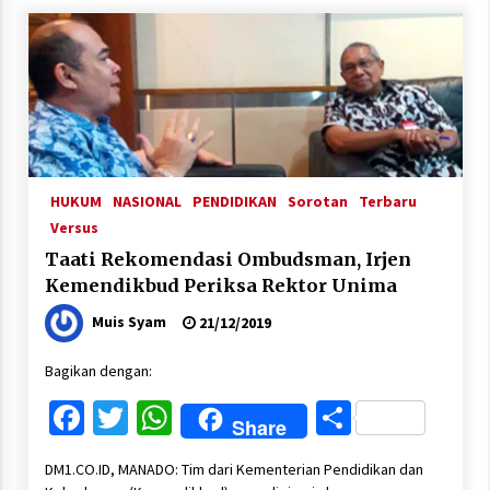
HUKUM
NASIONAL
PENDIDIKAN
Sorotan
Terbaru
Versus
Taati Rekomendasi Ombudsman, Irjen
Kemendikbud Periksa Rektor Unima
Muis Syam
21/12/2019
Bagikan dengan:
Facebook
Twitter
WhatsApp
Share
Share
DM1.CO.ID, MANADO: Tim dari Kementerian Pendidikan dan