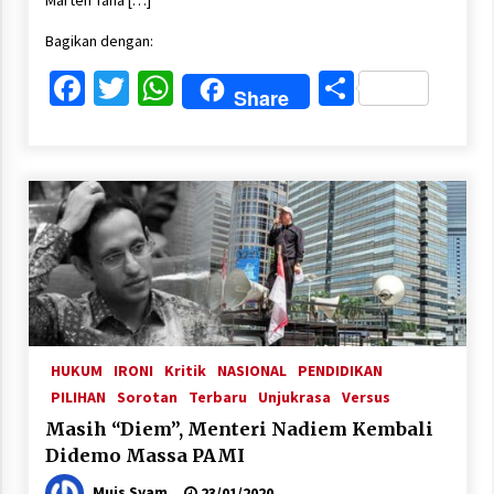
Marten Taha […]
Bagikan dengan:
Facebook
Twitter
WhatsApp
Share
Share
HUKUM
IRONI
Kritik
NASIONAL
PENDIDIKAN
PILIHAN
Sorotan
Terbaru
Unjukrasa
Versus
Masih “Diem”, Menteri Nadiem Kembali
Didemo Massa PAMI
Muis Syam
23/01/2020