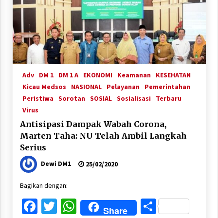
Adv
DM 1
DM 1 A
EKONOMI
Keamanan
KESEHATAN
Kicau Medsos
NASIONAL
Pelayanan
Pemerintahan
Peristiwa
Sorotan
SOSIAL
Sosialisasi
Terbaru
Virus
Antisipasi Dampak Wabah Corona,
Marten Taha: NU Telah Ambil Langkah
Serius
Dewi DM1
25/02/2020
Bagikan dengan:
Facebook
Twitter
WhatsApp
Share
Share