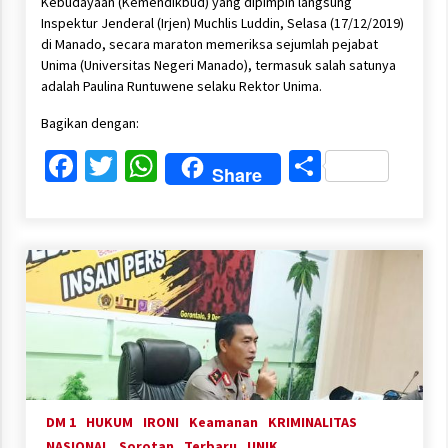
Kebudayaan (Kemendikbud) yang dipimpin langsung
Inspektur Jenderal (Irjen) Muchlis Luddin, Selasa (17/12/2019)
di Manado, secara maraton memeriksa sejumlah pejabat
Unima (Universitas Negeri Manado), termasuk salah satunya
adalah Paulina Runtuwene selaku Rektor Unima.
Bagikan dengan:
Facebook
Twitter
WhatsApp
Share
Share
DM 1
HUKUM
IRONI
Keamanan
KRIMINALITAS
NASIONAL
Sorotan
Terbaru
UNIK