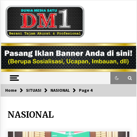
Skip
to
content
DM1
Home
SITUASI
NASIONAL
Page 4
NASIONAL