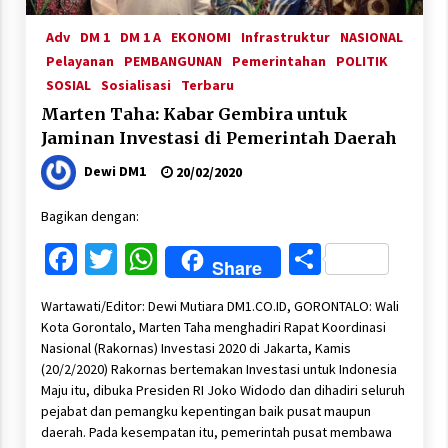
Adv
DM 1
DM 1 A
EKONOMI
Infrastruktur
NASIONAL
Pelayanan
PEMBANGUNAN
Pemerintahan
POLITIK
SOSIAL
Sosialisasi
Terbaru
Marten Taha: Kabar Gembira untuk
Jaminan Investasi di Pemerintah Daerah
Dewi DM1
20/02/2020
Bagikan dengan:
Facebook
Twitter
WhatsApp
Share
Share
Wartawati/Editor: Dewi Mutiara DM1.CO.ID, GORONTALO: Wali
Kota Gorontalo, Marten Taha menghadiri Rapat Koordinasi
Nasional (Rakornas) Investasi 2020 di Jakarta, Kamis
(20/2/2020) Rakornas bertemakan Investasi untuk Indonesia
Maju itu, dibuka Presiden RI Joko Widodo dan dihadiri seluruh
pejabat dan pemangku kepentingan baik pusat maupun
daerah. Pada kesempatan itu, pemerintah pusat membawa