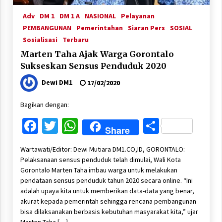
Adv
DM 1
DM 1 A
NASIONAL
Pelayanan
PEMBANGUNAN
Pemerintahan
Siaran Pers
SOSIAL
Sosialisasi
Terbaru
Marten Taha Ajak Warga Gorontalo
Sukseskan Sensus Penduduk 2020
Dewi DM1
17/02/2020
Bagikan dengan:
Facebook
Twitter
WhatsApp
Share
Share
Wartawati/Editor: Dewi Mutiara DM1.CO,ID, GORONTALO:
Pelaksanaan sensus penduduk telah dimulai, Wali Kota
Gorontalo Marten Taha imbau warga untuk melakukan
pendataan sensus penduduk tahun 2020 secara online. “Ini
adalah upaya kita untuk memberikan data-data yang benar,
akurat kepada pemerintah sehingga rencana pembangunan
bisa dilaksanakan berbasis kebutuhan masyarakat kita,” ujar