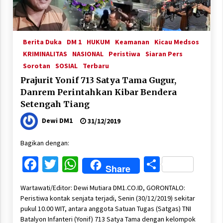
Berita Duka
DM 1
HUKUM
Keamanan
Kicau Medsos
KRIMINALITAS
NASIONAL
Peristiwa
Siaran Pers
Sorotan
SOSIAL
Terbaru
Prajurit Yonif 713 Satya Tama Gugur,
Danrem Perintahkan Kibar Bendera
Setengah Tiang
Dewi DM1
31/12/2019
Bagikan dengan:
Facebook
Twitter
WhatsApp
Share
Share
Wartawati/Editor: Dewi Mutiara DM1.CO.ID, GORONTALO:
Peristiwa kontak senjata terjadi, Senin (30/12/2019) sekitar
pukul 10.00 WIT, antara anggota Satuan Tugas (Satgas) TNI
Batalyon Infanteri (Yonif) 713 Satya Tama dengan kelompok