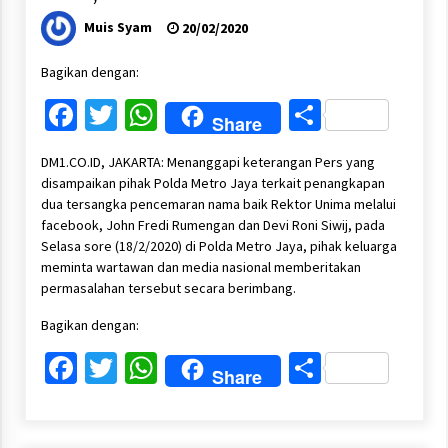
Muis Syam
20/02/2020
Bagikan dengan:
Facebook
Twitter
WhatsApp
Share
Share
DM1.CO.ID, JAKARTA: Menanggapi keterangan Pers yang
disampaikan pihak Polda Metro Jaya terkait penangkapan
dua tersangka pencemaran nama baik Rektor Unima melalui
facebook, John Fredi Rumengan dan Devi Roni Siwij, pada
Selasa sore (18/2/2020) di Polda Metro Jaya, pihak keluarga
meminta wartawan dan media nasional memberitakan
permasalahan tersebut secara berimbang.
Bagikan dengan:
Facebook
Twitter
WhatsApp
Share
Share