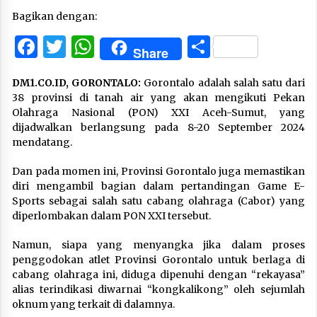
Bagikan dengan:
Facebook
Twitter
WhatsApp
Share
Share
DM1.CO.ID, GORONTALO:
Gorontalo adalah salah satu dari
38 provinsi di tanah air yang akan mengikuti Pekan
Olahraga Nasional (PON) XXI Aceh-Sumut, yang
dijadwalkan berlangsung pada 8-20 September 2024
mendatang.
Dan pada momen ini, Provinsi Gorontalo juga memastikan
diri mengambil bagian dalam pertandingan Game E-
Sports sebagai salah satu cabang olahraga (Cabor) yang
diperlombakan dalam PON XXI tersebut.
Namun, siapa yang menyangka jika dalam proses
penggodokan atlet Provinsi Gorontalo untuk berlaga di
cabang olahraga ini, diduga dipenuhi dengan “rekayasa”
alias terindikasi diwarnai “kongkalikong” oleh sejumlah
oknum yang terkait di dalamnya.