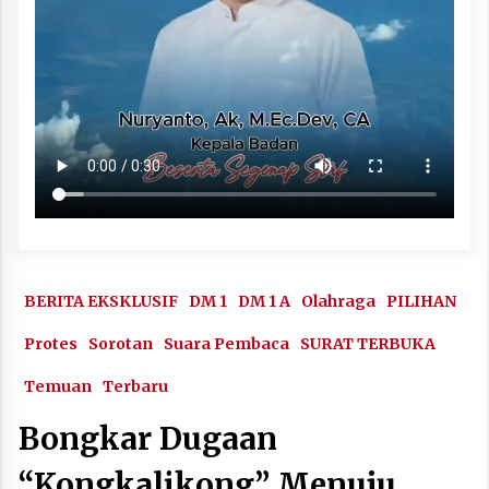
BERITA EKSKLUSIF
DM 1
DM 1 A
Olahraga
PILIHAN
Protes
Sorotan
Suara Pembaca
SURAT TERBUKA
Temuan
Terbaru
Bongkar Dugaan
“Kongkalikong” Menuju