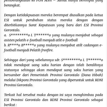
pemberangkatan ke PON Aceh – Sumut hanya berempat yang
berangkat.
Dengan ketidakpuasan mereka berempat diusulkan pada ketua
ESI untuk perubahan status mereka dengan dengan
diterbitkannya Surat Keputusan yang baru dari ESI Provinsi
Gorontalo.
a.
S********o I. T******o yang mulanya menjabat sebagai
asisten pelatih e-football menjadi atlit e-football
b. R****n B*****o yang mulanya menjabat atilt cadangan e-
football menjadi Pelatih freefire.
Sehingga dari yang sebelumnya sdr. S********o I. T******o
tidak mendapat uang saku harian dengan telah beralihnya
statusnya sehingga akan mendapat uang saku harian yang
bersumber dari Pemerintah Provinsi Gorontalo (Dana Hibah)
melalui Dikpora Provinsi Gorontalo yang diperuntuk untuk KONI
Provinsi Gorontalo.
Terkait hal tersebut maka dengan ini saya menghimbau pada
ESI Provinsi Gorontalo dan KONI Provinsi Gorontalo sebagai
berikut :