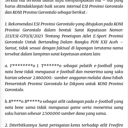
Terkait hal tersebut diatas saya menyampaikan hal – hal yang
harus ditindaklanjuti baik secara internal ESI Provinsi Gorontalo
dan KONI Provinsi Gorontalo sebagai berikut :
1. Rekomendasi ESI Provinsi Gorontalo yang ditujukan pada KONI
Provinsi Gorontalo dalam bentuk Surat Keputusan Nomor:
213/ESI-GTO/X/2023 Tentang Penetapan Atlet E-Sport Provinsi
Gorontalo Untuk Bertanding Dalam Rangka PON XXI Aceh –
Sumut, tidak sesuai dengan faktual di lapangan terutama nama
tersebut dalam lampiran surat kepetusan antara lain:
a.
F********o I. T******o sebagai pelatih e-football yang
nota bene tidak menguasai e-football dan menerima uang saku
harian sebesar 2.860.000.- sumber anggaran melalui dana hibah
Pemerintah Provinsi Gorontalo ke Dikpora untuk KONI Provinsi
Gorontalo.
b. R****n B*****o sebagai atlit cadangan pada e-football yang
nota bene sama tidak menguasai game serta menerima uang
saku harian sebesar 2.500.000 sumber dana yang sama.
2. Diterbitkannya Surat peringatan keras terhadap atlit Freefire