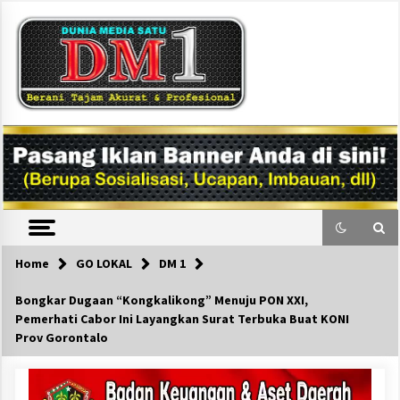
Skip
to
content
DM1
Home
GO LOKAL
DM 1
Bongkar Dugaan “Kongkalikong” Menuju PON XXI,
Pemerhati Cabor Ini Layangkan Surat Terbuka Buat KONI
Prov Gorontalo