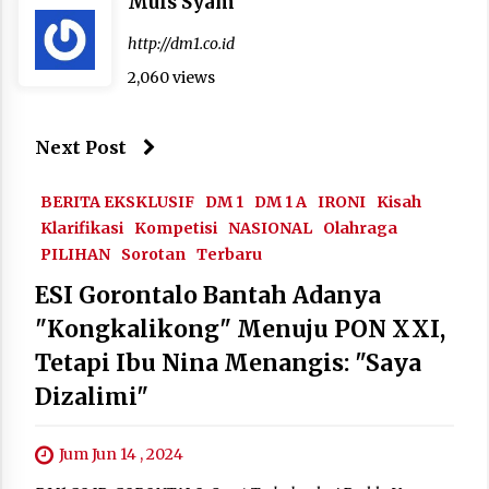
Muis Syam
http://dm1.co.id
2,060 views
Next Post
BERITA EKSKLUSIF
DM 1
DM 1 A
IRONI
Kisah
Klarifikasi
Kompetisi
NASIONAL
Olahraga
PILIHAN
Sorotan
Terbaru
ESI Gorontalo Bantah Adanya
"Kongkalikong" Menuju PON XXI,
Tetapi Ibu Nina Menangis: "Saya
Dizalimi"
Jum Jun 14 , 2024