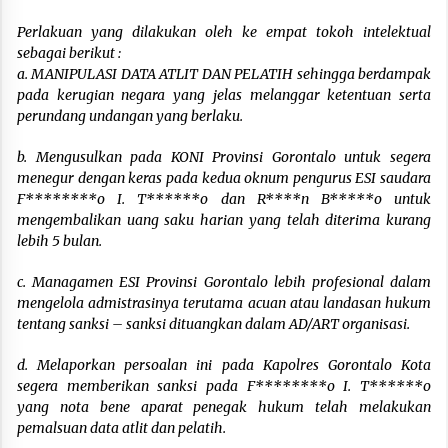
Perlakuan yang dilakukan oleh ke empat tokoh intelektual
sebagai berikut :
a.
MANIPULASI DATA ATLIT DAN PELATIH sehingga berdampak
pada kerugian negara yang jelas melanggar ketentuan serta
perundang undangan yang berlaku.
b. Mengusulkan pada KONI Provinsi Gorontalo untuk segera
menegur dengan keras pada kedua oknum pengurus ESI saudara
F********o I. T******o dan R****n B*****o untuk
mengembalikan uang saku harian yang telah diterima kurang
lebih 5 bulan.
c. Managamen ESI Provinsi Gorontalo lebih profesional dalam
mengelola admistrasinya terutama acuan atau landasan hukum
tentang sanksi – sanksi dituangkan dalam AD/ART organisasi.
d. Melaporkan persoalan ini pada Kapolres Gorontalo Kota
segera memberikan sanksi pada F********o I. T******o
yang nota bene aparat penegak hukum telah melakukan
pemalsuan data atlit dan pelatih.