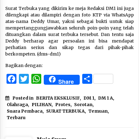
Surat Terbuka yang dikirim ke meja Redaksi DM1 ini juga
dilengkapi atau dilampiri dengan foto KTP via WhatsApp
atas-nama Deddy Umar, yakni sebagai bukti untuk siap
mempertanggungjawabkan seluruh poin-poin yang telah
dituangkan dalam surat terbuka tersebut. Dan tentu saja
Deddy berharap agar persoalan ini bisa mendapat
perhatian serius dan sikap tegas dari pihak-pihak
berkompeten. (dms-dm1)
Bagikan dengan:
Facebook
Twitter
WhatsApp
Share
Share
Posted in
BERITA EKSKLUSIF
,
DM 1
,
DM 1 A
,
Olahraga
,
PILIHAN
,
Protes
,
Sorotan
,
Suara Pembaca
,
SURAT TERBUKA
,
Temuan
,
Terbaru