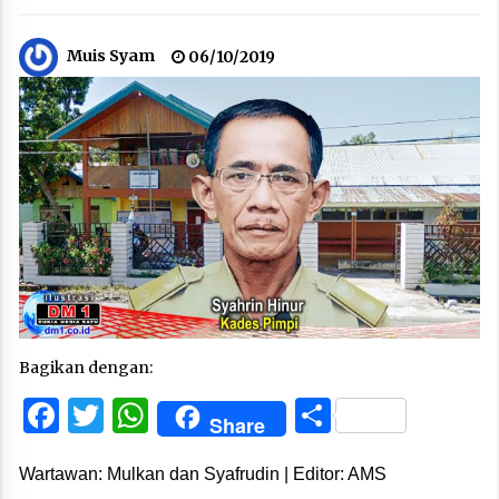
Muis Syam
06/10/2019
Bagikan dengan:
Facebook
Twitter
WhatsApp
Share
Share
Wartawan: Mulkan dan Syafrudin | Editor: AMS