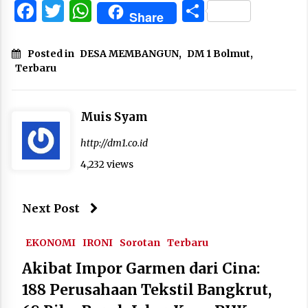
Facebook
Twitter
WhatsApp
Share
Share
Posted in
DESA MEMBANGUN
,
DM 1 Bolmut
,
Terbaru
Muis Syam
http://dm1.co.id
4,232 views
Next Post
EKONOMI
IRONI
Sorotan
Terbaru
Akibat Impor Garmen dari Cina:
188 Perusahaan Tekstil Bangkrut,