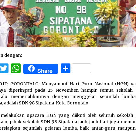
an dengan:
Facebook
Twitter
WhatsApp
Share
Share
O.ID, GORONTALO: Menyambut Hari Guru Nasional (HGN) ya
nya diperingati pada 25 November, hampir semua sekolah 
talo memeriahkannya dengan menggelar sejumlah lomba.
a, adalah SDN 98 Sipatana-Kota Gorontalo.
 melakukan upacara HGN yang diikuti oleh seluruh sekolah 
alo, pihak sekolah SDN 98 Sipatana jauh-jauh hari juga meman
rsiapkan sejumlah gelaran lomba, baik antar-guru maupun