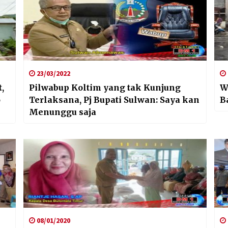
23/03/2022
,
Pilwabup Koltim yang tak Kunjung
W
o
Terlaksana, Pj Bupati Sulwan: Saya kan
B
Menunggu saja
08/01/2020