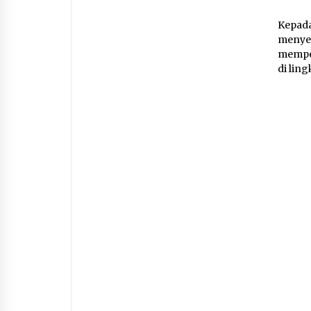
Kepad
menye
memper
di lin