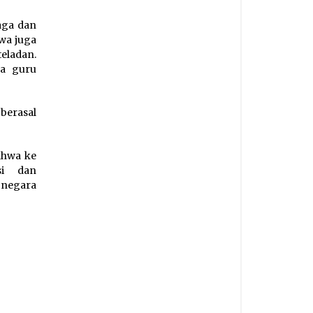
aga dan
swa juga
eladan.
ra guru
berasal
ahwa ke
si dan
 negara