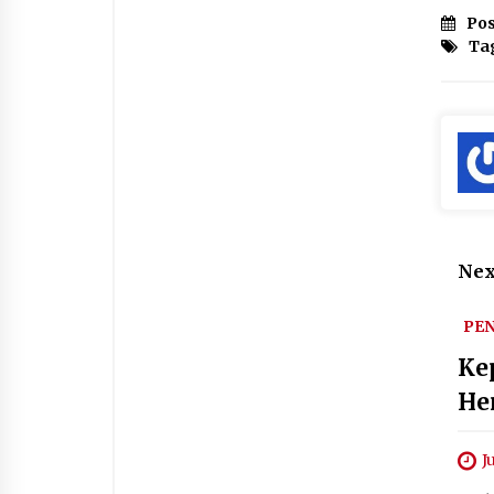
Pos
Ta
Nex
PE
Ke
He
J