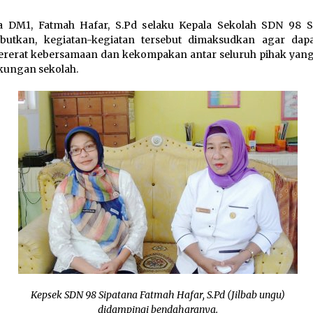
a DM1, Fatmah Hafar, S.Pd selaku Kepala Sekolah SDN 98 S
butkan, kegiatan-kegiatan tersebut dimaksudkan agar dapa
erat kebersamaan dan kekompakan antar seluruh pihak yang 
gkungan sekolah.
Kepsek SDN 98 Sipatana Fatmah Hafar, S.Pd (Jilbab ungu)
didampingi bendaharanya.