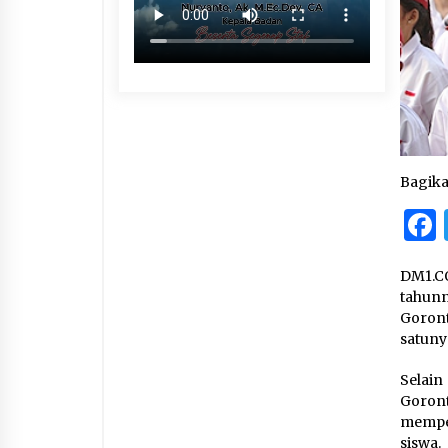
Bagik
DM1.C
tahun
Goron
satuny
Selain
Goront
mempe
siswa.