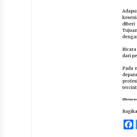
Adapun
keseni
diber
Tujua
dengan
Bicara
dari p
Pada m
depa
profes
tercint
(Rhony-n
Bagik