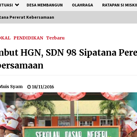
ITUASI
DESA MEMBANGUN
OLAHRAGA
RATAPAN SI MISKI
atana Pererat Kebersamaan
OKAL
PENDIDIKAN
Terbaru
but HGN, SDN 98 Sipatana Pere
bersamaan
Muis Syam
18/11/2016