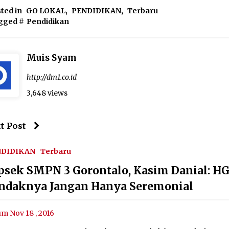
ted in
GO LOKAL
,
PENDIDIKAN
,
Terbaru
gged #
Pendidikan
Muis Syam
http://dm1.co.id
3,648 views
t Post
NDIDIKAN
Terbaru
psek SMPN 3 Gorontalo, Kasim Danial: H
ndaknya Jangan Hanya Seremonial
um Nov 18 , 2016