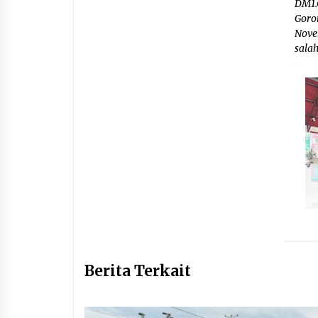
DM1.
Goro
Nove
sala
Berita Terkait