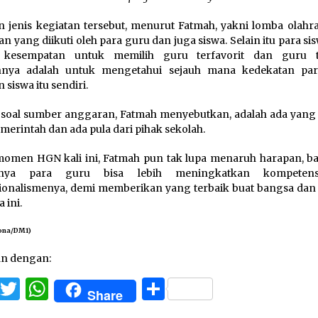
 jenis kegiatan tersebut, menurut Fatmah, yakni lomba olahr
an yang diikuti oleh para guru dan juga siswa. Selain itu para si
i kesempatan untuk memilih guru terfavorit dan guru t
nnya adalah untuk mengetahui sejauh mana kedekatan pa
 siswa itu sendiri.
 soal sumber anggaran, Fatmah menyebutkan, adalah ada yang 
emerintah dan ada pula dari pihak sekolah.
omen HGN kali ini, Fatmah pun tak lupa menaruh harapan, b
nnya para guru bisa lebih meningkatkan kompeten
ionalismenya, demi memberikan yang terbaik buat bangsa dan
a ini.
ona/DM1)
an dengan:
Facebook
Twitter
WhatsApp
Share
Share