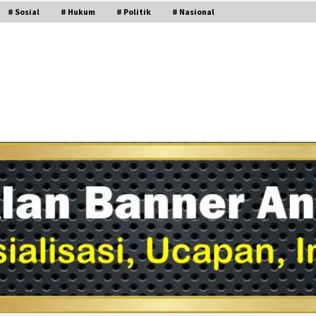
# Sosial
# Hukum
# Politik
# Nasional