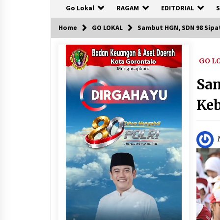
Go Lokal
RAGAM
EDITORIAL
S
Home
GO LOKAL
Sambut HGN, SDN 98 Sip
GO L
Sam
Ke