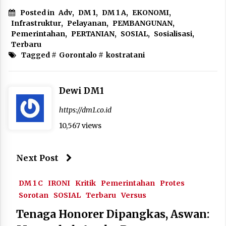
Posted in
Adv
,
DM 1
,
DM 1 A
,
EKONOMI
,
Infrastruktur
,
Pelayanan
,
PEMBANGUNAN
,
Pemerintahan
,
PERTANIAN
,
SOSIAL
,
Sosialisasi
,
Terbaru
Tagged #
Gorontalo
#
kostratani
Dewi DM1
https://dm1.co.id
10,567 views
Next Post
DM 1 C
IRONI
Kritik
Pemerintahan
Protes
Sorotan
SOSIAL
Terbaru
Versus
Tenaga Honorer Dipangkas, Aswan: