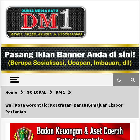
Skip
to
content
DM1
Home
GO LOKAL
DM 1
Wali Kota Gorontalo: Kostratani Bantu Kemajuan Ekspor
Pertanian