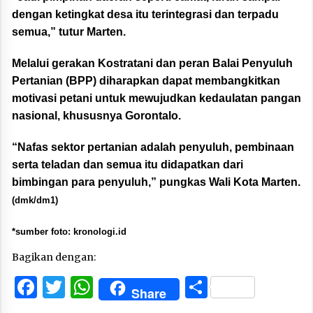
dengan ketingkat desa itu terintegrasi dan terpadu
semua,” tutur Marten.
Melalui gerakan Kostratani dan peran Balai Penyuluh
Pertanian (BPP) diharapkan dapat membangkitkan
motivasi petani untuk mewujudkan kedaulatan pangan
nasional, khususnya Gorontalo.
“Nafas sektor pertanian adalah penyuluh, pembinaan
serta teladan dan semua itu didapatkan dari
bimbingan para penyuluh,” pungkas Wali Kota Marten.
(dmk/dm1)
*sumber foto: kronologi.id
Bagikan dengan:
Facebook
Twitter
WhatsApp
Share
Share