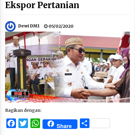
Ekspor Pertanian
Dewi DM1
05/02/2020
Bagikan dengan:
Facebook
Twitter
WhatsApp
Share
Share