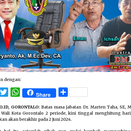
an dengan:
Facebook
Twitter
WhatsApp
Share
Share
O.ID, GORONTALO:
Batas masa jabatan Dr. Marten Taha, SE, M
 Wali Kota Gorontalo 2 periode, kini tinggal menghitung hari
ikan akan berakhir pada 2 Juni 2024.