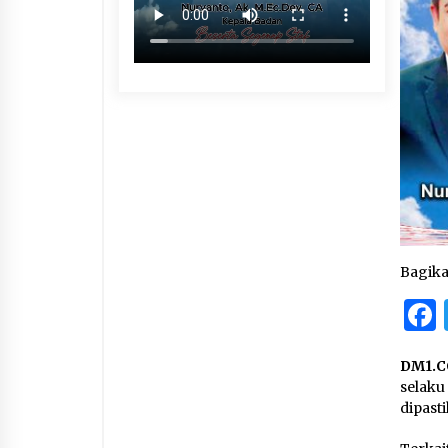
Bagik
DM1.C
selaku
dipast