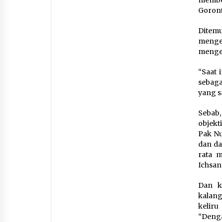
membe
Goronta
Ditem
menge
mengem
“Saat 
sebaga
yang s
Sebab,
objekt
Pak Nu
dan da
rata 
Ichsan
Dan k
kalan
kelir
“Denga