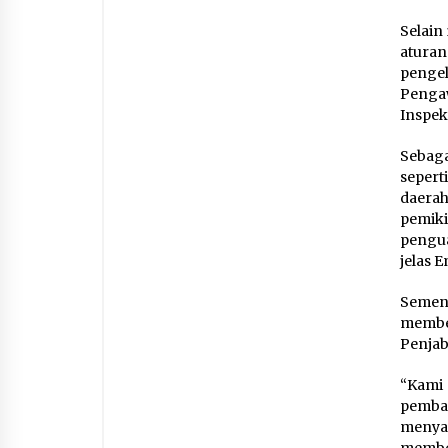
Selain
atura
penge
Penga
Inspek
Sebaga
seper
daera
pemik
pengua
jelas 
Sement
membe
Penjab
“Kami
pemba
menya