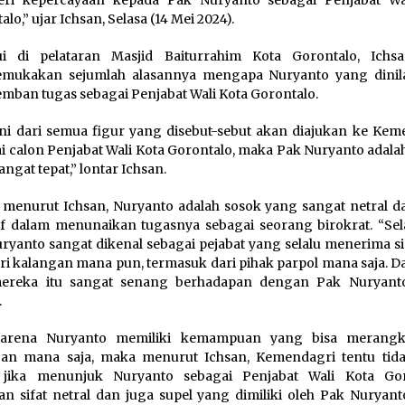
ri kepercayaan kepada Pak Nuryanto sebagai Penjabat Wa
lo,” ujar Ichsan, Selasa (14 Mei 2024).
ui di pelataran Masjid Baiturrahim Kota Gorontalo, Ichs
mukakan sejumlah alasannya mengapa Nuryanto yang dinila
ban tugas sebagai Penjabat Wali Kota Gorontalo.
ini dari semua figur yang disebut-sebut akan diajukan ke Kem
i calon Penjabat Wali Kota Gorontalo, maka Pak Nuryanto adala
angat tepat,” lontar Ichsan.
 menurut Ichsan, Nuryanto adalah sosok yang sangat netral da
if dalam menunaikan tugasnya sebagai seorang birokrat. “Sel
ryanto sangat dikenal sebagai pejabat yang selalu menerima s
ri kalangan mana pun, termasuk dari pihak parpol mana saja. D
mereka itu sangat senang berhadapan dengan Pak Nuryanto,
.
arena Nuryanto memiliki kemampuan yang bisa merangku
gan mana saja, maka menurut Ichsan, Kemendagri tentu tid
u jika menunjuk Nuryanto sebagai Penjabat Wali Kota Gor
n sifat netral dan juga supel yang dimiliki oleh Pak Nuryanto