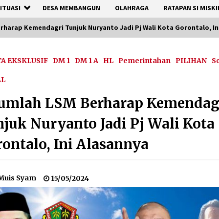
ITUASI
DESA MEMBANGUN
OLAHRAGA
RATAPAN SI MISKI
rharap Kemendagri Tunjuk Nuryanto Jadi Pj Wali Kota Gorontalo, In
TA EKSKLUSIF
DM 1
DM 1 A
HL
Pemerintahan
PILIHAN
S
AL
jumlah LSM Berharap Kemendag
juk Nuryanto Jadi Pj Wali Kota
ontalo, Ini Alasannya
Muis Syam
15/05/2024