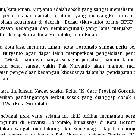
 itu, kata Eman, Nuryanto adalah sosok yang sangat memahami 
n pemerintahan daerah, terutama yang menyangkut urusan
lolaan keuangan di daerah. “Beliau (Nuryanto) orang BPKP
wasan Keuangan dan Pembangunan) yang lama menjabat s
tur di Inspektorat Kota Gorontalo,” tutur Eman.
i kota jasa, menurut Eman, Kota Gorontalo sangat perlu p
ti Nuryanto agar dapat lebih memperkuat pengelolaan pen
h. “Meski nantinya hanya sebagai penjabat, namun kami
iran sehat sangat yakin Pak Nuryanto akan mampu mel
tan pengelolaan keuangan, khususnya dalam hal pendapatan d
Eman.
ara itu, Ichsan Naway selaku Ketua JIS-Care Provinsi Goronta
rikan pandangannya terkait sosok yang dianggap cocok 
at Wali Kota Gorontalo.
 sebagai LSM yang selama ini aktif terlibat memantau per
ngunan di Provinsi Gorontalo, khususnya di Kota Goronta
takan sangat mendukung jika Kemendagri dapat menunj