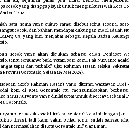
it hal itu, sejumlah pihak pun mulai kembali memperbin
pa sosok yang dianggap layak untuk mengisi kursi Wali Kota Go
Marten Taha.
lah satu nama yang cukup ramai disebut-sebut sebagai sos
i sangat cocok, dan bahkan mendapat dukungan moril adalah Nu
Ec.Dev, CA, yang kini menjabat sebagai Kepala Badan Keuang
alo.
apun sosok yang akan diajukan sebagai calon Penjabat Wa
alo, tentu semuanya baik. Tetapi bagi kami, Pak Nuryanto adal
angat tepat dan terbaik,” ujar Rahman Hasan selaku Sekreta
a Provinsi Gorontalo, Selasa (14 Mei 2024).
(sapaan akrab Rahman Hasan) yang ditemui wartawan DM1 d
kedai kopi di Kota Gorontalo itu, mengungkapkan berbagai
a harus Nuryanto yang dinilai tepat untuk dipercaya sebagai P
ota Gorontalo.
uryanto termasuk sosok birokrat senior di kota ini dengan jam
ukup tinggi, jadi kami yakin beliau tentu sudah sangat tahu
i dan permasalahan di Kota Gorontalo ini,” ujar Eman.