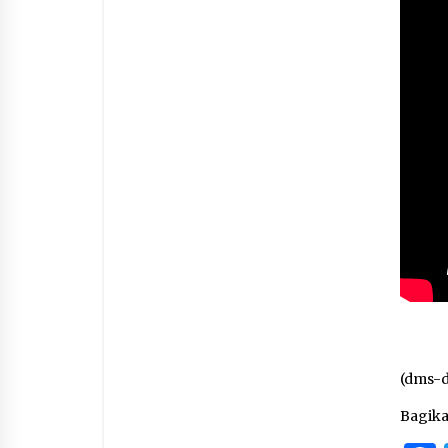
(dms-
Bagik