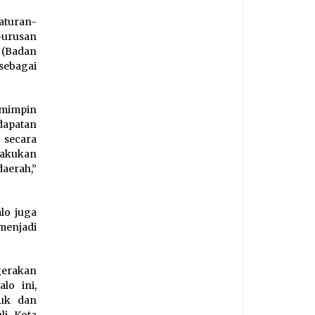
aturan-
-urusan
 (Badan
ebagai
emimpin
dapatan
 secara
akukan
aerah,”
lo juga
menjadi
gerakan
lo ini,
uk dan