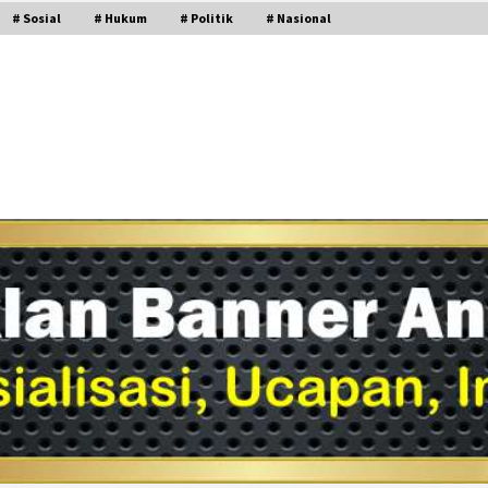
# Sosial
# Hukum
# Politik
# Nasional