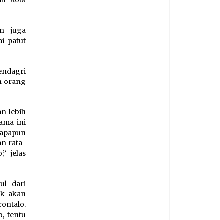
li Kota
an juga
i patut
endagri
h orang
n lebih
ama ini
iapapun
an rata-
” jelas
l dari
ak akan
ontalo.
, tentu