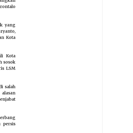
cangkan
rontalo
ok yang
ryanto,
an Kota
li Kota
ah sosok
ris LSM
i salah
 alasan
enjabat
 terbang
 persis