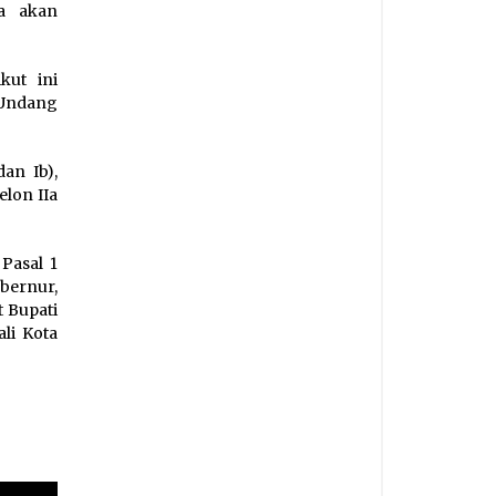
a akan
kut ini
-Undang
an Ib),
elon IIa
Pasal 1
bernur,
t Bupati
ali Kota