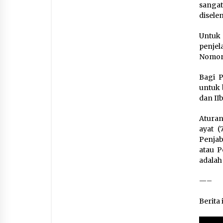
sanga
disele
Untuk 
penjel
Nomor 
Bagi P
untuk 
dan IIb
Aturan
ayat 
Penjab
atau P
adalah
—–
Berita 