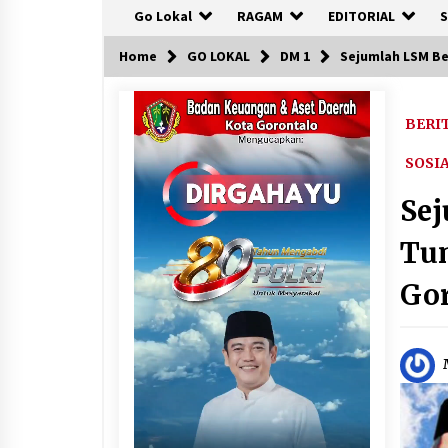
Go Lokal
RAGAM
EDITORIAL
S
Home
GO LOKAL
DM 1
Sejumlah LSM Be
BERI
SOSI
Se
Tun
Gor