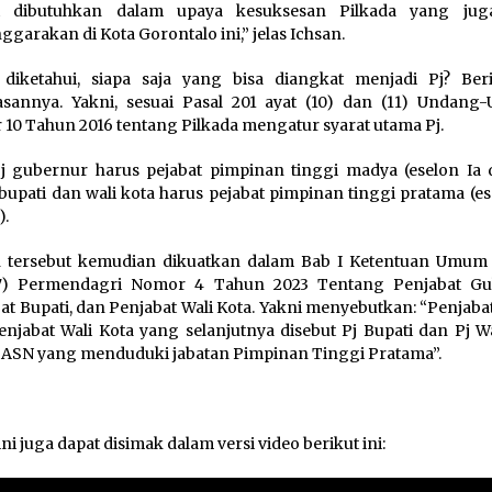
t dibutuhkan dalam upaya kesuksesan Pilkada yang jug
nggarakan di Kota Gorontalo ini,” jelas Ichsan.
diketahui, siapa saja yang bisa diangkat menjadi Pj? Beri
asannya. Yakni, sesuai Pasal 201 ayat (10) dan (11) Undang
10 Tahun 2016 tentang Pilkada mengatur syarat utama Pj.
j gubernur harus pejabat pimpinan tinggi madya (eselon Ia d
bupati dan wali kota harus pejabat pimpinan tinggi pratama (es
).
 tersebut kemudian dikuatkan dalam Bab I Ketentuan Umum 
(7) Permendagri Nomor 4 Tahun 2023 Tentang Penjabat Gu
at Bupati, dan Penjabat Wali Kota. Yakni menyebutkan: “Penjaba
enjabat Wali Kota yang selanjutnya disebut Pj Bupati dan Pj W
 ASN yang menduduki jabatan Pimpinan Tinggi Pratama”.
ini juga dapat disimak dalam versi video berikut ini: