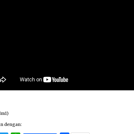
dm1)
an dengan: