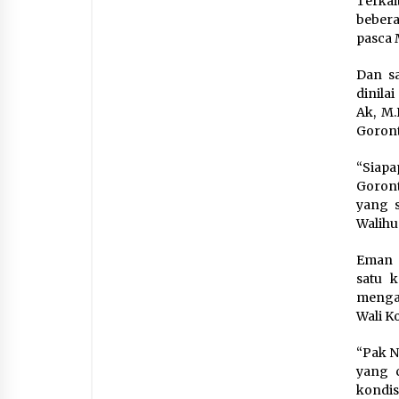
Terka
bebera
pasca 
Dan sa
dinila
Ak, M.
Goront
“Siap
Goront
yang s
Walihu
Eman 
satu 
mengap
Wali K
“Pak N
yang c
kondis