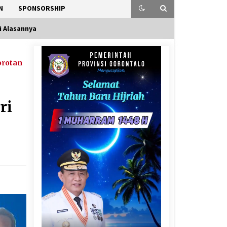
N
SPONSORSHIP
i Alasannya
orotan
ri