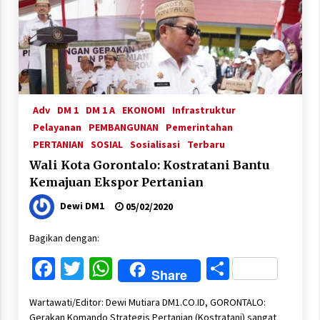
Adv
DM 1
DM 1 A
EKONOMI
Infrastruktur
Pelayanan
PEMBANGUNAN
Pemerintahan
PERTANIAN
SOSIAL
Sosialisasi
Terbaru
Wali Kota Gorontalo: Kostratani Bantu
Kemajuan Ekspor Pertanian
Dewi DM1
05/02/2020
Bagikan dengan:
Facebook
Twitter
WhatsApp
Share
Share
Wartawati/Editor: Dewi Mutiara DM1.CO.ID, GORONTALO:
Gerakan Komando Strategis Pertanian (Kostratani) sangat