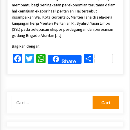
membantu bagi peningkatan perekonomian terutama dalam
hal kemajuan ekspor hasil pertanian. Hal tersebut
disampaikan Wali Kota Gorontalo, Marten Taha di sela-sela
kunjungan kerja Menteri Pertanian RI, Syahrul Yasin Limpo
(SYL) pada pelepasan ekspor perdagangan dan peresmian
gedung Brigade Alsintan […]
Bagikan dengan:
Facebook
Twitter
WhatsApp
Share
Share
Cari
untuk: