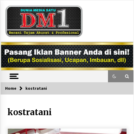
Skip
to
content
DM1
Home
kostratani
kostratani