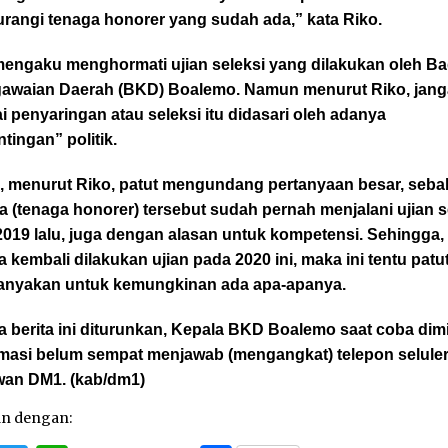
rangi tenaga honorer yang sudah ada,” kata Riko.
mengaku menghormati ujian seleksi yang dilakukan oleh B
awaian Daerah (BKD) Boalemo. Namun menurut Riko, jan
 penyaringan atau seleksi itu didasari oleh adanya
tingan” politik.
tu, menurut Riko, patut mengundang pertanyaan besar, seba
 (tenaga honorer) tersebut sudah pernah menjalani ujian s
019 lalu, juga dengan alasan untuk kompetensi. Sehingga,
a kembali dilakukan ujian pada 2020 ini, maka ini tentu patu
tanyakan untuk kemungkinan ada apa-apanya.
 berita ini diturunkan, Kepala BKD Boalemo saat coba dimi
rmasi belum sempat menjawab (mengangkat) telepon seluler
wan DM1. (kab/dm1)
an dengan: