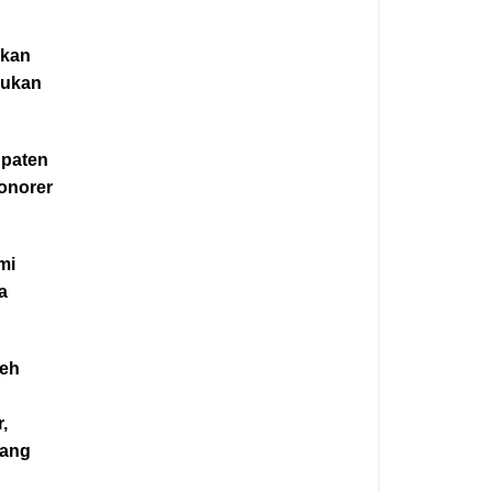
akan
kukan
upaten
onorer
mi
a
leh
,
yang