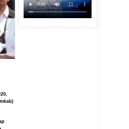
020,
emkab)
ap
a