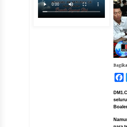
Bagik
DM1.C
selur
Boale
Namun
para t