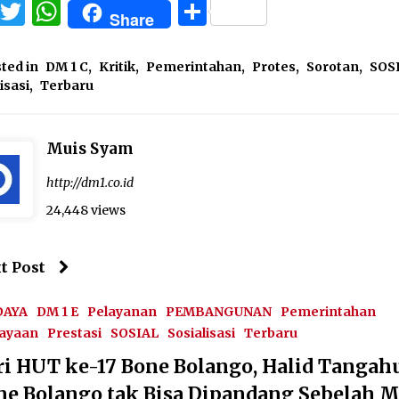
Facebook
Twitter
WhatsApp
Share
Share
ted in
DM 1 C
,
Kritik
,
Pemerintahan
,
Protes
,
Sorotan
,
SOS
isasi
,
Terbaru
Muis Syam
http://dm1.co.id
24,448 views
t Post
DAYA
DM 1 E
Pelayanan
PEMBANGUNAN
Pemerintahan
ayaan
Prestasi
SOSIAL
Sosialisasi
Terbaru
ri HUT ke-17 Bone Bolango, Halid Tangahu
ne Bolango tak Bisa Dipandang Sebelah M