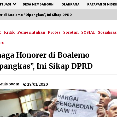
ITUASI
DESA MEMBANGUN
OLAHRAGA
RATAPAN SI MISKI
r di Boalemo “Dipangkas”, Ini Sikap DPRD
C
Kritik
Pemerintahan
Protes
Sorotan
SOSIAL
Sosialisas
aru
aga Honorer di Boalemo
pangkas”, Ini Sikap DPRD
Muis Syam
28/01/2020