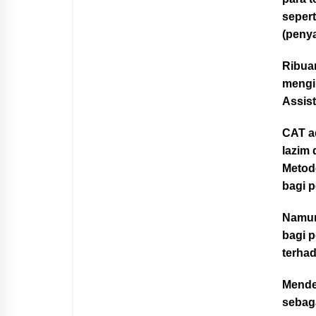
sepert
(penya
Ribua
mengi
Assist
CAT a
lazim 
Metod
bagi 
Namun
bagi 
terhad
Mende
sebag