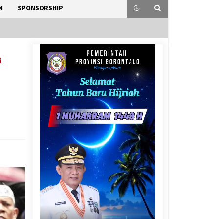
N
SPONSORSHIP
i