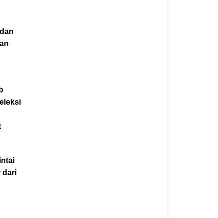
adan
gan
b
eleksi
t
ntai
 dari