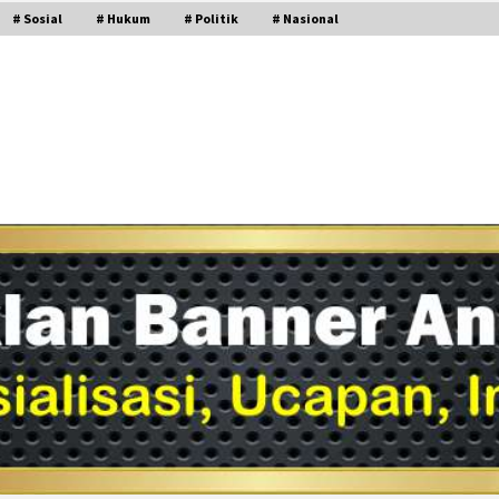
# Sosial
# Hukum
# Politik
# Nasional