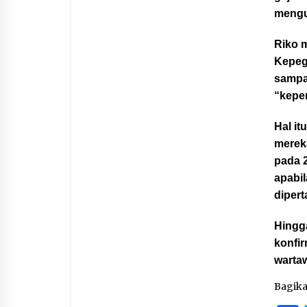
mengu
Riko 
Kepeg
sampai
“kepen
Hal i
mereka
pada 2
apabil
diper
Hingga
konfi
warta
Bagik