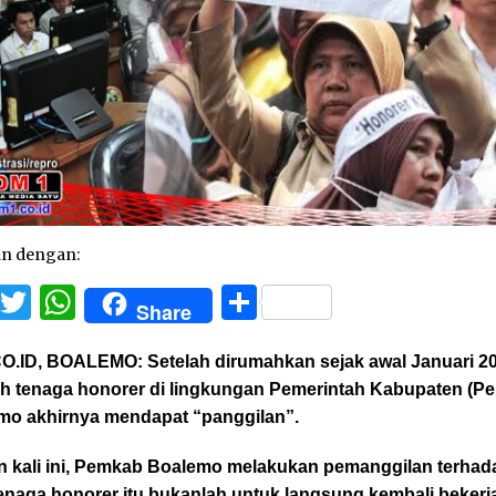
an dengan:
Facebook
Twitter
WhatsApp
Share
Share
O.ID, BOALEMO:
Setelah dirumahkan sejak awal Januari 2
uh tenaga honorer di lingkungan Pemerintah Kabupaten (P
mo akhirnya mendapat “panggilan”.
 kali ini, Pemkab Boalemo melakukan pemanggilan terhad
enaga honorer itu bukanlah untuk langsung kembali bekerj