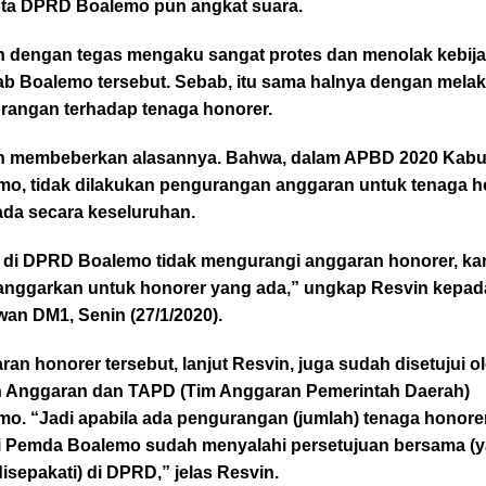
ta DPRD Boalemo pun angkat suara.
n dengan tegas mengaku sangat protes dan menolak kebij
b Boalemo tersebut. Sebab, itu sama halnya dengan mela
rangan terhadap tenaga honorer.
n membeberkan alasannya. Bahwa, dalam APBD 2020 Kab
mo, tidak dilakukan pengurangan anggaran untuk tenaga h
ada secara keseluruhan.
 di DPRD Boalemo tidak mengurangi anggaran honorer, ka
nggarkan untuk honorer yang ada,” ungkap Resvin kepad
an DM1, Senin (27/1/2020).
an honorer tersebut, lanjut Resvin, juga sudah disetujui o
 Anggaran dan TAPD (Tim Anggaran Pemerintah Daerah)
mo. “Jadi apabila ada pengurangan (jumlah) tenaga honorer
ti Pemda Boalemo sudah menyalahi persetujuan bersama (
disepakati) di DPRD,” jelas Resvin.