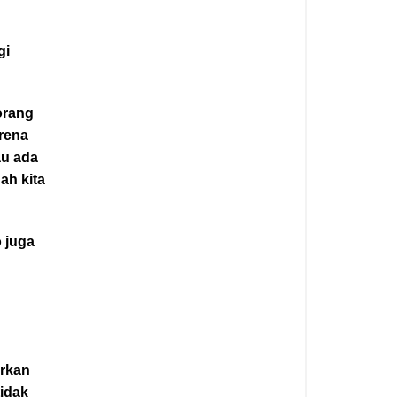
gi
orang
rena
au ada
ah kita
 juga
arkan
tidak