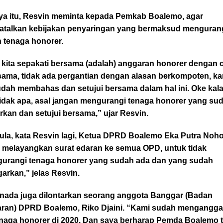
ya itu, Resvin meminta kepada Pemkab Boalemo, agar
talkan kebijakan penyaringan yang bermaksud menguran
 tenaga honorer.
 kita sepakati bersama (adalah) anggaran honorer dengan 
sama, tidak ada pergantian dengan alasan berkompoten, ka
udah membahas dan setujui bersama dalam hal ini. Oke kal
tidak apa, asal jangan mengurangi tenaga honorer yang sud
kan dan setujui bersama,” ujar Resvin.
pula, kata Resvin lagi, Ketua DPRD Boalemo Eka Putra Noho
 melayangkan surat edaran ke semua OPD, untuk tidak
urangi tenaga honorer yang sudah ada dan yang sudah
arkan,” jelas Resvin.
enada juga dilontarkan seorang anggota Banggar (Badan
ran) DPRD Boalemo, Riko Djaini. “Kami sudah mengangg
tenaga honorer di 2020. Dan saya berharap Pemda Boalemo 