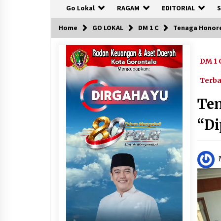
Go Lokal
RAGAM
EDITORIAL
S
Home
GO LOKAL
DM 1 C
Tenaga Honore
DM 1 
Terb
Ten
“Di