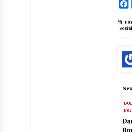
Pos
Sosial
Nex
BU
Per
Da
Bo