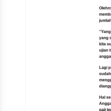
Olehn
memba
jumlah
“Yang
yang 
kita s
ujian 
anggar
Lagi 
sudah
mengg
diangg
Hal s
Angga
gaji 