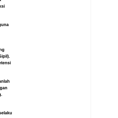
ksi
 guna
ang
pil).
etensi
anlah
ngan
g.
selaku