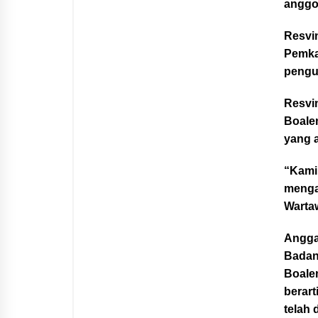
anggo
Resvi
Pemka
pengu
Resvi
Boale
yang 
“Kami
menga
Wartaw
Anggar
Badan
Boale
berar
telah 