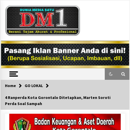
Skip
to
content
DM1
Home
GO LOKAL
4 Ranperda Kota Gorontalo Ditetapkan, Marten Soroti
Perda Soal Sampah