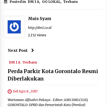
Posted in
DM 1 A
,
GO LOKAL
,
Terbaru
Muis Syam
http://dm1.co.id
2,152 views
Next Post
DM 1 A
Terbaru
Perda Parkir Kota Gorontalo Resmi
Diberlakukan
Sel Agu 8 , 2017
Wartawan: Alfisahri Pakaya~ Editor: AMS DM1.CO.ID,
GORONTALO: DPRD dan Pemerintah Kota (Pemkot)