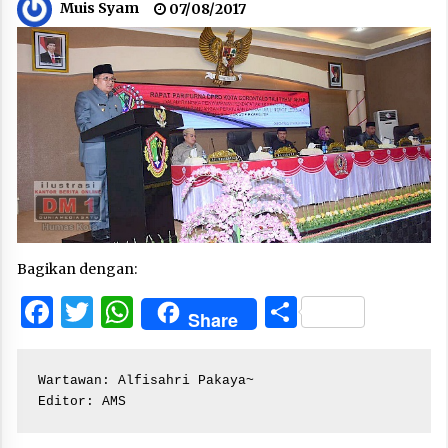
Muis Syam
07/08/2017
Bagikan dengan:
Facebook
Twitter
WhatsApp
Share
Share
Wartawan: Alfisahri Pakaya~

Editor: AMS