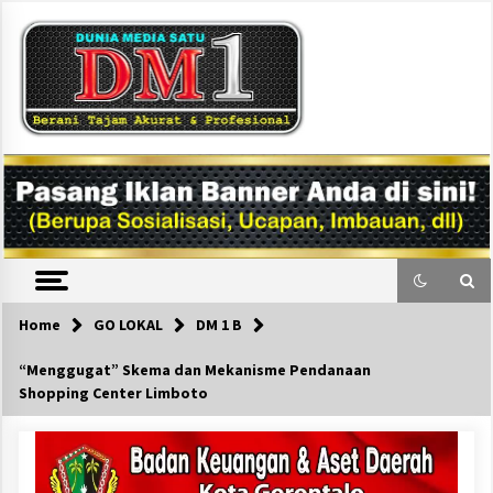
Skip
to
content
DM1
Home
GO LOKAL
DM 1 B
“Menggugat” Skema dan Mekanisme Pendanaan
Shopping Center Limboto