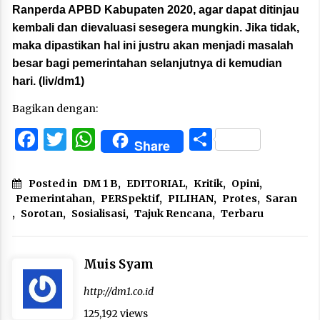
Ranperda APBD Kabupaten 2020, agar dapat ditinjau
kembali dan dievaluasi sesegera mungkin. Jika tidak,
maka dipastikan hal ini justru akan menjadi masalah
besar bagi pemerintahan selanjutnya di kemudian
hari. (liv/dm1)
Bagikan dengan:
Facebook
Twitter
WhatsApp
Share
Share
Posted in
DM 1 B
,
EDITORIAL
,
Kritik
,
Opini
,
Pemerintahan
,
PERSpektif
,
PILIHAN
,
Protes
,
Saran
,
Sorotan
,
Sosialisasi
,
Tajuk Rencana
,
Terbaru
Muis Syam
http://dm1.co.id
125,192 views