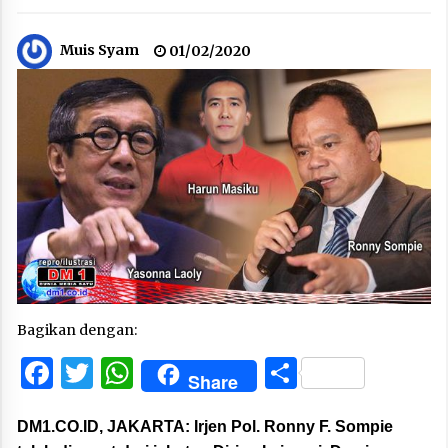
Muis Syam
01/02/2020
Bagikan dengan:
Facebook
Twitter
WhatsApp
Share
Share
DM1.CO.ID, JAKARTA:
Irjen Pol. Ronny F. Sompie