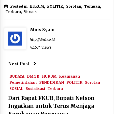
Posted in
HUKUM
,
POLITIK
,
Sorotan
,
Temuan
,
Terbaru
,
Versus
Muis Syam
http://dm1.co.id
42,674 views
Next Post
BUDAYA
DM 1 B
HUKUM
Keamanan
Pemerintahan
PENDIDIKAN
POLITIK
Sorotan
SOSIAL
Sosialisasi
Terbaru
Dari Rapat FKUB, Bupati Nelson
Ingatkan untuk Terus Menjaga
Kerukunan Beragama