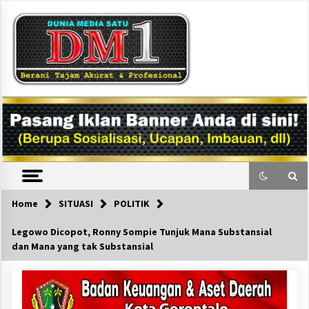
Skip
to
content
DM1
Home
SITUASI
POLITIK
Legowo Dicopot, Ronny Sompie Tunjuk Mana Substansial
dan Mana yang tak Substansial