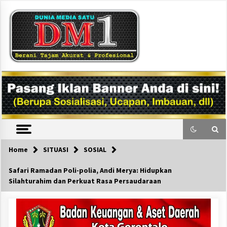
Skip
to
content
DM1
Home
SITUASI
SOSIAL
Safari Ramadan Poli-polia, Andi Merya: Hidupkan
Silahturahim dan Perkuat Rasa Persaudaraan