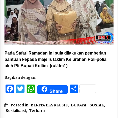
Pada Safari Ramadan ini pula dilakukan pemberian
bantuan kepada majelis taklim Kelurahan Poli-polia
oleh Plt Bupati Koltim. (rul/dm1)
Bagikan dengan:
Facebook
Twitter
WhatsApp
Share
Share
Posted in
BERITA EKSKLUSIF
,
BUDAYA
,
SOSIAL
,
Sosialisasi
,
Terbaru