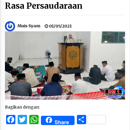
Rasa Persaudaraan
Muis Syam
01/05/2021
Bagikan dengan:
Facebook
Twitter
WhatsApp
Share
Share