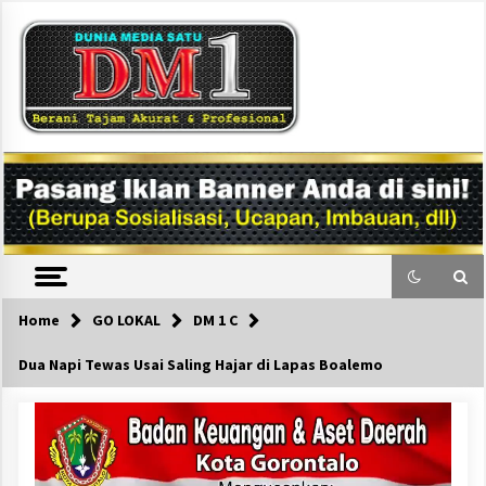
Skip
to
content
DM1
Home
GO LOKAL
DM 1 C
Dua Napi Tewas Usai Saling Hajar di Lapas Boalemo