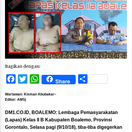
Bagikan dengan:
Facebook
Twitter
WhatsApp
Share
Share
Wartawan: Kisman Abubakar~
Editor: AMS|
DM1.CO.ID, BOALEMO:
Lembaga Pemasyarakatan
(Lapas) Kelas II B Kabupaten Boalemo, Provinsi
Gorontalo, Selasa pagi (9/10/18), tiba-tiba digegerkan