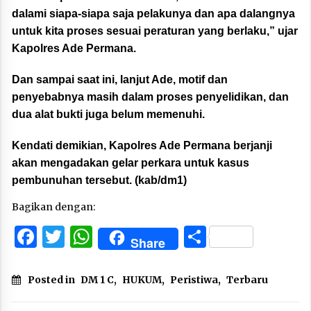
dalami siapa-siapa saja pelakunya dan apa dalangnya
untuk kita proses
sesuai peraturan yang berlaku,” ujar
Kapolres Ade Permana.
Dan sampai saat ini, lanjut Ade, motif dan
penyebabnya masih dalam proses penyelidikan, dan
dua alat bukti juga belum memenuhi.
Kendati demikian, Kapolres Ade Permana berjanji
akan mengadakan gelar perkara untuk kasus
pembunuhan tersebut. (kab/dm1)
Bagikan dengan:
Facebook
Twitter
WhatsApp
Share
Share
Posted in
DM 1 C
,
HUKUM
,
Peristiwa
,
Terbaru