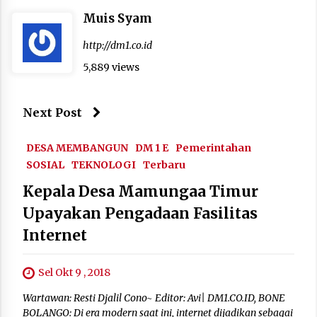
Muis Syam
http://dm1.co.id
5,889 views
Next Post
DESA MEMBANGUN
DM 1 E
Pemerintahan
SOSIAL
TEKNOLOGI
Terbaru
Kepala Desa Mamungaa Timur
Upayakan Pengadaan Fasilitas
Internet
Sel Okt 9 , 2018
Wartawan: Resti Djalil Cono~ Editor: Avi| DM1.CO.ID, BONE
BOLANGO: Di era modern saat ini, internet dijadikan sebagai